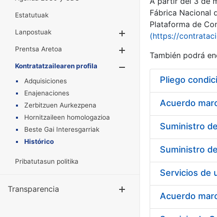
A partir del 3 de
Fábrica Nacional 
Estatutuak
Plataforma de Cont
Lanpostuak
Erakutsi/Ezkuta
(https://contratac
Prentsa Aretoa
Erakutsi/Ezkuta
También podrá enc
Kontratatzailearen profila
Erakutsi/Ezkut
Pliego condic
Adquisiciones
Enajenaciones
Acuerdo marco
Zerbitzuen Aurkezpena
Hornitzaileen homologazioa
Beste Gai Interesgarriak
Histórico
Pribatutasun politika
Transparencia
Erakutsi/Ezku
Acuerdo marco