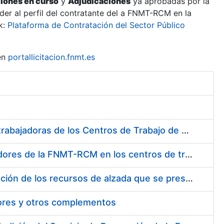
ciones en curso
y
Adjudicaciones
ya aprobadas por la
er al perfil del contratante del a FNMT-RCM en la
k:
Plataforma de Contratación del Sector Público
en
portallicitacion.fnmt.es
Suministro de Protectores Auditivos a medida para las personas trabajadoras de los Centros de Trabajo de Madrid y Burgos
Suministro de gafas graduadas antiproyecciones para los trabajadores de la FNMT-RCM en los centros de trabajo de Madrid y Burgos
Servicios de una empresa externa para el asesoramiento y resolución de los recursos de alzada que se presentan relacionados con procesos de selección para la FNMT-RCM
tores y otros complementos