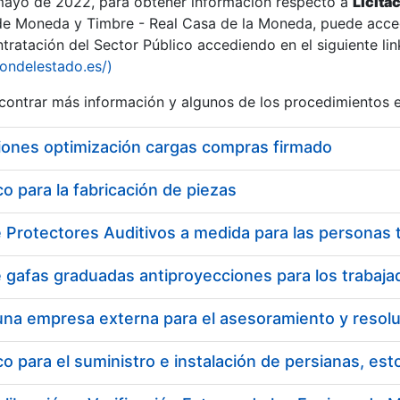
 mayo de 2022, para obtener información respecto a
Licita
de Moneda y Timbre - Real Casa de la Moneda, puede acced
ratación del Sector Público accediendo en el siguiente lin
tu
iondelestado.es/)
tu
ontrar más información y algunos de los procedimientos 
atu
iones optimización cargas compras firmado
 para la fabricación de piezas
tatu
 para el suministro e instalación de persianas, es