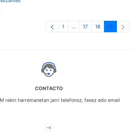
slizantes
s
1
...
17
18
19
Orrialdea
Intermediate Pages Use TA
Orrialdea
Orrialdea
Orrialdea
CONTACTO
rekin harremanetan jarri telefonoz, faxez edo email