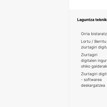
Laguntza tekni
Orria bistarat
Lortu / Berritu
ziurtagiri digit
Ziurtagiri
digitalen ingu
ohiko galderak
Ziurtagiri digi
- softwarea
deskargatzea