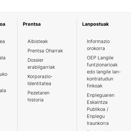
koa
Prentsa
Lanpostuak
zea
Albisteak
Informazio
orokorra
Prentsa Oharrak
ala
OEP Langile
Dossier
funtzionarioak
erabilgarriak
edo langile lan-
ruko
Korporazio-
kontratudun
Identitatea
finkoak
tala
Pezetaren
Enpleguaren
historia
Eskaintza
Publikoa /
Enplegu
Iraunkorra