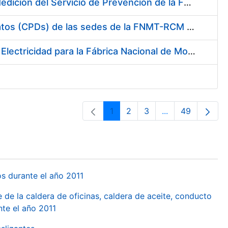
Servicio de Calibración y Verificación Externa de los Equipos de Medición del Servicio de Prevención de la FNMT-RCM
Conexión mediante Fibra Óptica de los Centros de Proceso de Datos (CPDs) de las sedes de la FNMT-RCM de Burgos y Madrid
Contratación de acuerdo marco para el Suministro de Material de Electricidad para la Fábrica Nacional de Moneda y Timbre-Real Casa de la Moneda en su centro de trabajo de Burgos
1
2
3
...
49
Orrialdea
Orrialdea
Orrialdea
Intermediate Pa
Orrialdea
os durante el año 2011
 de la caldera de oficinas, caldera de aceite, conducto
te el año 2011