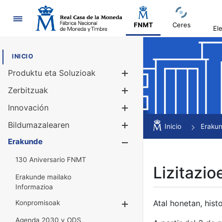
Nabigazioa
FNMT
Ceres
El
INICIO
Produktu eta Soluzioak
Erakutsi/Ezku
Zerbitzuak
Erakutsi/Ezku
Innovación
Erakutsi/Ezku
Bildumazalearen
Erakutsi/Ezku
Inicio
Eraku
Erakunde
Erakutsi/Ezku
130 Aniversario FNMT
Lizitazio
Erakunde mailako
Informazioa
Atal honetan, histo
Konpromisoak
Erakutsi/Ezkuta
Agenda 2030 y ODS