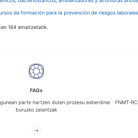
énicos, bacteriostáticos, ambientadores y alfombras antide
ursos de formación para la prevención de riesgos laborale
ten 184 emaitzetatik.
FAQs
gunean parte hartzen duten prozesu exberdinei
FNMT-RCM 
buruzko zalantzak