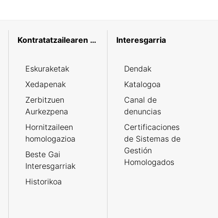
Kontratatzailearen profila
Interesgarria
Eskuraketak
Dendak
Xedapenak
Katalogoa
Zerbitzuen
Canal de
Aurkezpena
denuncias
Hornitzaileen
Certificaciones
homologazioa
de Sistemas de
Gestión
Beste Gai
Homologados
Interesgarriak
Historikoa