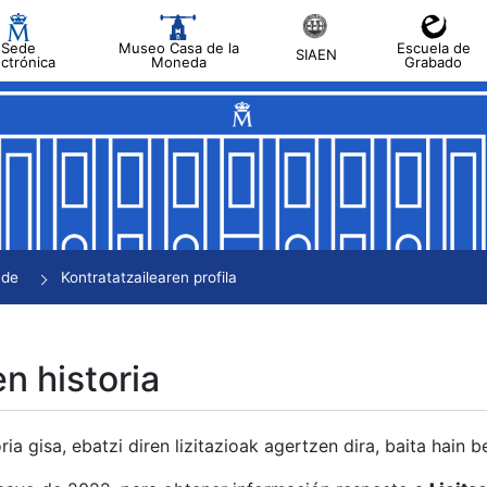
Sede
Museo Casa de la
Escuela de
SIAEN
ectrónica
Moneda
Grabado
tatu
tatu
tatu
tatu
nde
Kontratatzailearen profila
tatu
en historia
ria gisa, ebatzi diren lizitazioak agertzen dira, baita hain 
tu