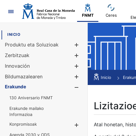
Nabigazioa
FNMT
Ceres
El
INICIO
Produktu eta Soluzioak
Erakutsi/Ezku
Zerbitzuak
Erakutsi/Ezku
Innovación
Erakutsi/Ezku
Bildumazalearen
Erakutsi/Ezku
Inicio
Eraku
Erakunde
Erakutsi/Ezku
130 Aniversario FNMT
Lizitazio
Erakunde mailako
Informazioa
Atal honetan, histo
Konpromisoak
Erakutsi/Ezkuta
Agenda 2030 y ODS