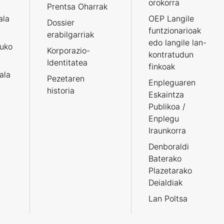
orokorra
Prentsa Oharrak
ala
OEP Langile
Dossier
funtzionarioak
erabilgarriak
edo langile lan-
ruko
Korporazio-
kontratudun
Identitatea
finkoak
tala
Pezetaren
Enpleguaren
historia
Eskaintza
Publikoa /
Enplegu
Iraunkorra
Denboraldi
Baterako
Plazetarako
Deialdiak
Lan Poltsa