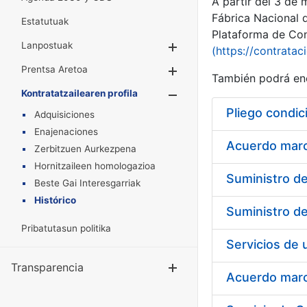
A partir del 3 de
Fábrica Nacional 
Estatutuak
Plataforma de Cont
Lanpostuak
Erakutsi/Ezkuta
(https://contratac
Prentsa Aretoa
Erakutsi/Ezkuta
También podrá enc
Kontratatzailearen profila
Erakutsi/Ezkut
Pliego condic
Adquisiciones
Enajenaciones
Acuerdo marco
Zerbitzuen Aurkezpena
Hornitzaileen homologazioa
Beste Gai Interesgarriak
Histórico
Pribatutasun politika
Transparencia
Erakutsi/Ezku
Acuerdo marco