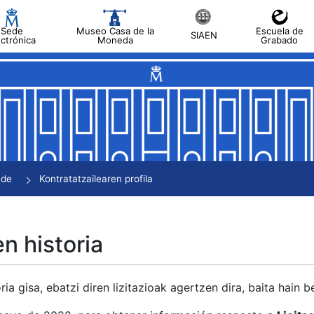
Sede
Museo Casa de la
Escuela de
SIAEN
ectrónica
Moneda
Grabado
tatu
tatu
tatu
tatu
nde
Kontratatzailearen profila
tatu
en historia
ria gisa, ebatzi diren lizitazioak agertzen dira, baita hain 
tu