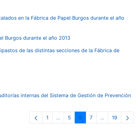
talados en la Fábrica de Papel Burgos durante el año
pel Burgos durante el año 2013
ipastos de las distintas secciones de la Fábrica de
ditorías internas del Sistema de Gestión de Prevención
1
...
5
6
7
...
19
Orrialdea
Intermediate Pages Use TAB to nav
Orrialdea
Orrialdea
Orrialdea
Intermediate Pa
Orrialdea