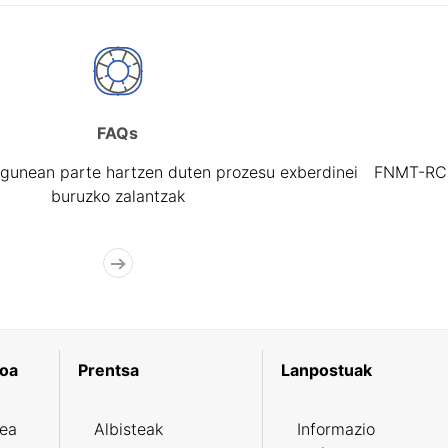
FAQs
gunean parte hartzen duten prozesu exberdinei
FNMT-RCM 
buruzko zalantzak
koa
Prentsa
Lanpostuak
zea
Albisteak
Informazio