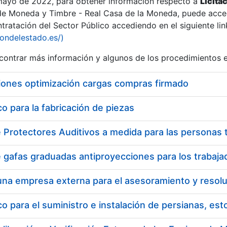
 mayo de 2022, para obtener información respecto a
Licita
de Moneda y Timbre - Real Casa de la Moneda, puede acced
ratación del Sector Público accediendo en el siguiente lin
tu
iondelestado.es/)
tu
ontrar más información y algunos de los procedimientos 
atu
iones optimización cargas compras firmado
 para la fabricación de piezas
tatu
 para el suministro e instalación de persianas, es