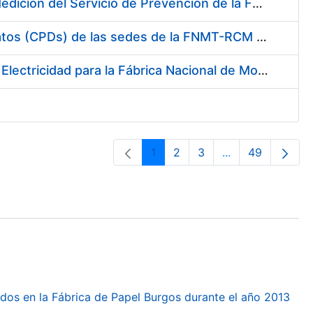
Servicio de Calibración y Verificación Externa de los Equipos de Medición del Servicio de Prevención de la FNMT-RCM
Conexión mediante Fibra Óptica de los Centros de Proceso de Datos (CPDs) de las sedes de la FNMT-RCM de Burgos y Madrid
Contratación de acuerdo marco para el Suministro de Material de Electricidad para la Fábrica Nacional de Moneda y Timbre-Real Casa de la Moneda en su centro de trabajo de Burgos
1
2
3
...
49
Orrialdea
Orrialdea
Orrialdea
Intermediate Pa
Orrialdea
dos en la Fábrica de Papel Burgos durante el año 2013