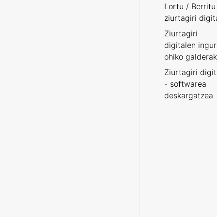
Lortu / Berritu
ziurtagiri digit
Ziurtagiri
digitalen ingu
ohiko galderak
Ziurtagiri digi
- softwarea
deskargatzea