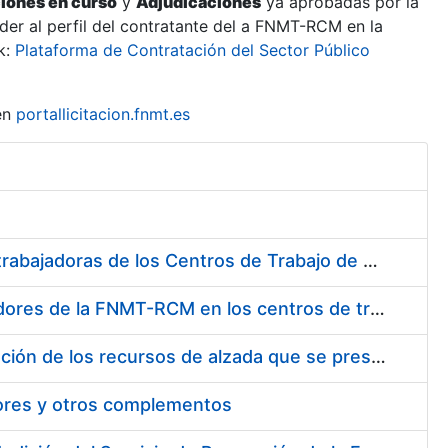
ciones en curso
y
Adjudicaciones
ya aprobadas por la
er al perfil del contratante del a FNMT-RCM en la
k:
Plataforma de Contratación del Sector Público
en
portallicitacion.fnmt.es
Suministro de Protectores Auditivos a medida para las personas trabajadoras de los Centros de Trabajo de Madrid y Burgos
Suministro de gafas graduadas antiproyecciones para los trabajadores de la FNMT-RCM en los centros de trabajo de Madrid y Burgos
Servicios de una empresa externa para el asesoramiento y resolución de los recursos de alzada que se presentan relacionados con procesos de selección para la FNMT-RCM
tores y otros complementos