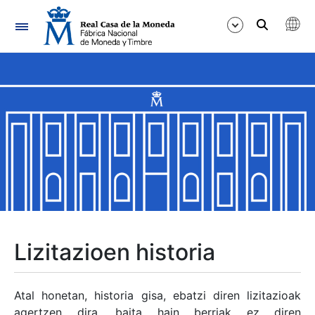
Nabigazioa
Erakutsi/Ezkutatu
Erakutsi/Ezkutatu
Erakutsi/Ezkutatu
Erakutsi/Ezkutatu
Erakutsi/Ezkutatu
Lizitazioen historia
Erakutsi/Ezkutatu
Atal honetan, historia gisa, ebatzi diren lizitazioak
agertzen dira, baita hain berriak ez diren