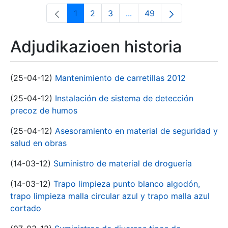
1
2
3
...
49
Orrialdea
Orrialdea
Orrialdea
Intermediate Pages Use T
Orrialdea
Adjudikazioen historia
(25-04-12)
Mantenimiento de carretillas 2012
(25-04-12)
Instalación de sistema de detección
precoz de humos
(25-04-12)
Asesoramiento en material de seguridad y
salud en obras
(14-03-12)
Suministro de material de droguería
(14-03-12)
Trapo limpieza punto blanco algodón,
trapo limpieza malla circular azul y trapo malla azul
cortado