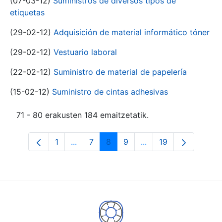
(07-03-12)
Suministros de diversos tipos de
etiquetas
(29-02-12)
Adquisición de material informático tóner
(29-02-12)
Vestuario laboral
(22-02-12)
Suministro de material de papelería
(15-02-12)
Suministro de cintas adhesivas
71 - 80 erakusten 184 emaitzetatik.
1
...
7
8
9
...
19
Orrialdea
Intermediate Pages Use TAB to navigat
Orrialdea
Orrialdea
Orrialdea
Intermediate Pages U
Orrialdea