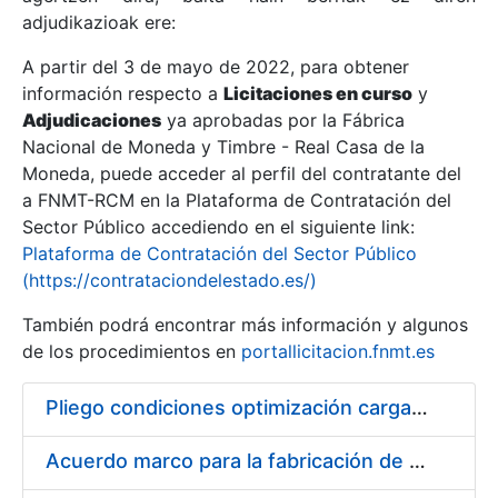
adjudikazioak ere:
A partir del 3 de mayo de 2022, para obtener
Erakutsi/Ezkutatu
información respecto a
Licitaciones en curso
y
Erakutsi/Ezkutatu
Adjudicaciones
ya aprobadas por la Fábrica
Nacional de Moneda y Timbre - Real Casa de la
Erakutsi/Ezkutatu
Moneda, puede acceder al perfil del contratante del
a FNMT-RCM en la Plataforma de Contratación del
Sector Público accediendo en el siguiente link:
Plataforma de Contratación del Sector Público
(https://contrataciondelestado.es/)
También podrá encontrar más información y algunos
de los procedimientos en
portallicitacion.fnmt.es
Pliego condiciones optimización cargas compras firmado
Erakutsi/Ezkutatu
Acuerdo marco para la fabricación de piezas