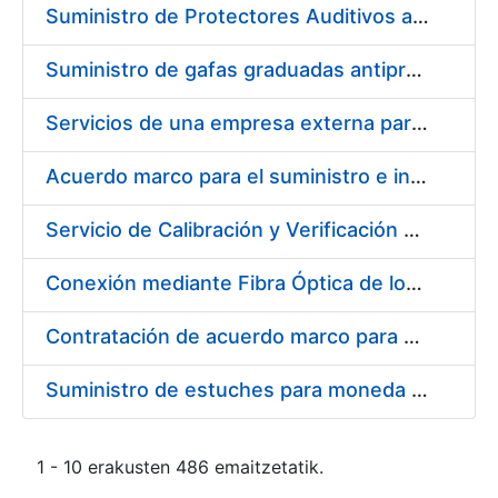
Suministro de Protectores Auditivos a medida para las personas trabajadoras de los Centros de Trabajo de Madrid y Burgos
Suministro de gafas graduadas antiproyecciones para los trabajadores de la FNMT-RCM en los centros de trabajo de Madrid y Burgos
Servicios de una empresa externa para el asesoramiento y resolución de los recursos de alzada que se presentan relacionados con procesos de selección para la FNMT-RCM
Acuerdo marco para el suministro e instalación de persianas, estores y otros complementos
Servicio de Calibración y Verificación Externa de los Equipos de Medición del Servicio de Prevención de la FNMT-RCM
Conexión mediante Fibra Óptica de los Centros de Proceso de Datos (CPDs) de las sedes de la FNMT-RCM de Burgos y Madrid
Contratación de acuerdo marco para el Suministro de Material de Electricidad para la Fábrica Nacional de Moneda y Timbre-Real Casa de la Moneda en su centro de trabajo de Burgos
Suministro de estuches para moneda de 30 €
1 - 10 erakusten 486 emaitzetatik.