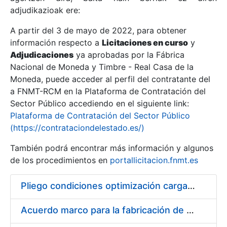
adjudikazioak ere:
A partir del 3 de mayo de 2022, para obtener
Erakutsi/Ezkutatu
información respecto a
Licitaciones en curso
y
Erakutsi/Ezkutatu
Adjudicaciones
ya aprobadas por la Fábrica
Nacional de Moneda y Timbre - Real Casa de la
Erakutsi/Ezkutatu
Moneda, puede acceder al perfil del contratante del
a FNMT-RCM en la Plataforma de Contratación del
Sector Público accediendo en el siguiente link:
Plataforma de Contratación del Sector Público
(https://contrataciondelestado.es/)
También podrá encontrar más información y algunos
de los procedimientos en
portallicitacion.fnmt.es
Pliego condiciones optimización cargas compras firmado
Erakutsi/Ezkutatu
Acuerdo marco para la fabricación de piezas