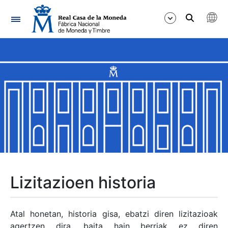
Nabigazioa
Erakutsi/Ezkutatu
Erakutsi/Ezkutatu
Erakutsi/Ezkutatu
Erakutsi/Ezkutatu
Erakutsi/Ezkutatu
Lizitazioen historia
Erakutsi/Ezkutatu
Atal honetan, historia gisa, ebatzi diren lizitazioak
agertzen dira, baita hain berriak ez diren