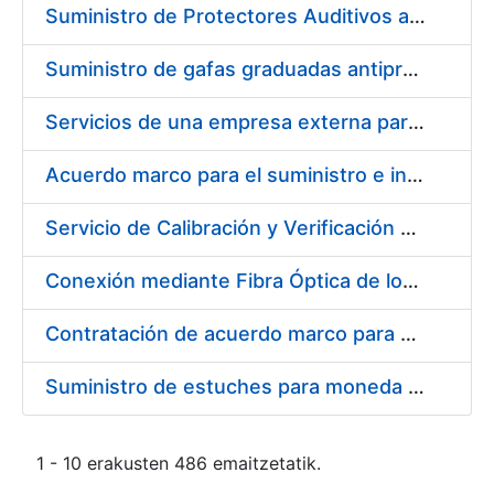
Suministro de Protectores Auditivos a medida para las personas trabajadoras de los Centros de Trabajo de Madrid y Burgos
Suministro de gafas graduadas antiproyecciones para los trabajadores de la FNMT-RCM en los centros de trabajo de Madrid y Burgos
Servicios de una empresa externa para el asesoramiento y resolución de los recursos de alzada que se presentan relacionados con procesos de selección para la FNMT-RCM
Acuerdo marco para el suministro e instalación de persianas, estores y otros complementos
Servicio de Calibración y Verificación Externa de los Equipos de Medición del Servicio de Prevención de la FNMT-RCM
Conexión mediante Fibra Óptica de los Centros de Proceso de Datos (CPDs) de las sedes de la FNMT-RCM de Burgos y Madrid
Contratación de acuerdo marco para el Suministro de Material de Electricidad para la Fábrica Nacional de Moneda y Timbre-Real Casa de la Moneda en su centro de trabajo de Burgos
Suministro de estuches para moneda de 30 €
1 - 10 erakusten 486 emaitzetatik.