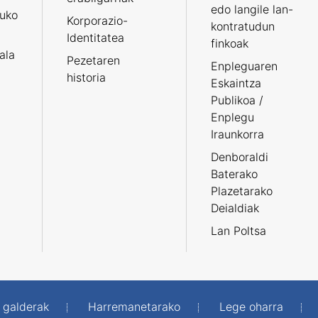
edo langile lan-
ruko
Korporazio-
kontratudun
Identitatea
finkoak
tala
Pezetaren
Enpleguaren
historia
Eskaintza
Publikoa /
Enplegu
Iraunkorra
Denboraldi
Baterako
Plazetarako
Deialdiak
Lan Poltsa
 galderak
Harremanetarako
Lege oharra