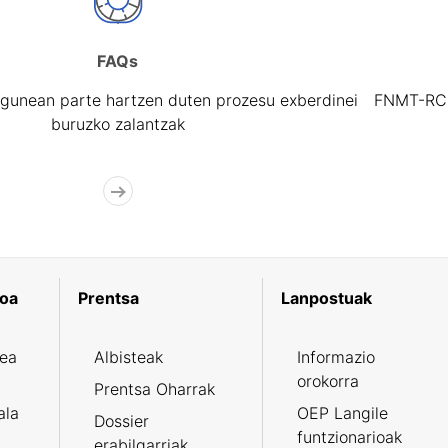
FAQs
gunean parte hartzen duten prozesu exberdinei
FNMT-RCM 
buruzko zalantzak
koa
Prentsa
Lanpostuak
zea
Albisteak
Informazio
orokorra
Prentsa Oharrak
ala
OEP Langile
Dossier
funtzionarioak
erabilgarriak