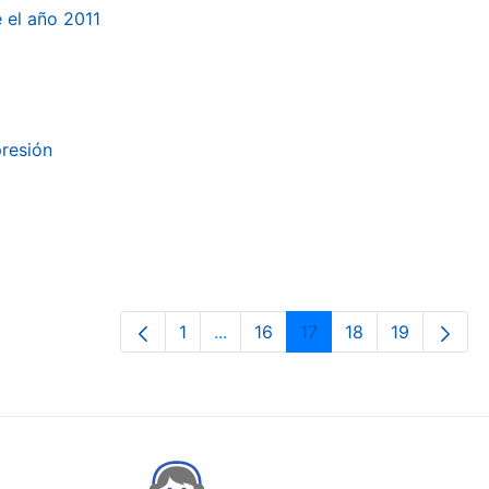
e el año 2011
presión
1
...
16
17
18
19
Orrialdea
Intermediate Pages Use TAB to n
Orrialdea
Orrialdea
Orrialdea
Orrialdea