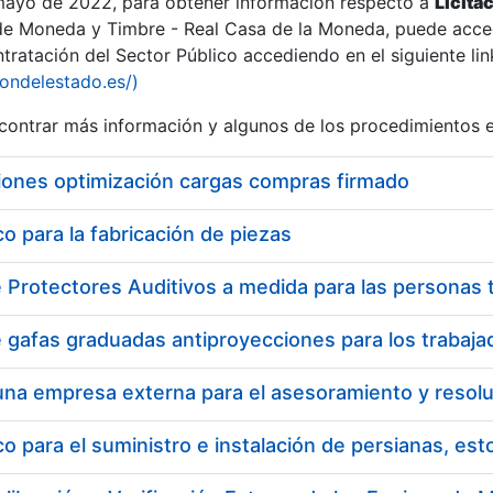
 mayo de 2022, para obtener información respecto a
Licita
de Moneda y Timbre - Real Casa de la Moneda, puede acced
ratación del Sector Público accediendo en el siguiente lin
tu
iondelestado.es/)
tu
ontrar más información y algunos de los procedimientos 
atu
iones optimización cargas compras firmado
 para la fabricación de piezas
tatu
 para el suministro e instalación de persianas, es