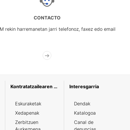
CONTACTO
rekin harremanetan jarri telefonoz, faxez edo email
Kontratatzailearen profila
Interesgarria
Eskuraketak
Dendak
Xedapenak
Katalogoa
Zerbitzuen
Canal de
Aurkezpena
denuncias