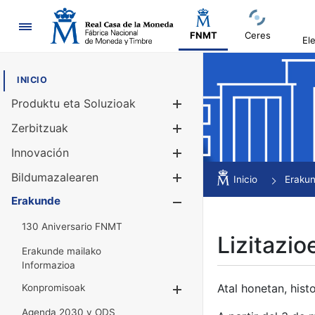
Nabigazioa
FNMT
Ceres
El
INICIO
Produktu eta Soluzioak
Erakutsi/Ezku
Zerbitzuak
Erakutsi/Ezku
Innovación
Erakutsi/Ezku
Bildumazalearen
Erakutsi/Ezku
Inicio
Eraku
Erakunde
Erakutsi/Ezku
130 Aniversario FNMT
Lizitazio
Erakunde mailako
Informazioa
Atal honetan, histo
Konpromisoak
Erakutsi/Ezkuta
Agenda 2030 y ODS