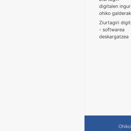
digitalen ingu
ohiko galderak
Ziurtagiri digi
- softwarea
deskargatzea
Ohiko