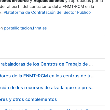
ciones en curso
y
Adjudicaciones
ya aprobadas por la
er al perfil del contratante del a FNMT-RCM en la
k:
Plataforma de Contratación del Sector Público
en
portallicitacion.fnmt.es
Suministro de Protectores Auditivos a medida para las personas trabajadoras de los Centros de Trabajo de Madrid y Burgos
Suministro de gafas graduadas antiproyecciones para los trabajadores de la FNMT-RCM en los centros de trabajo de Madrid y Burgos
Servicios de una empresa externa para el asesoramiento y resolución de los recursos de alzada que se presentan relacionados con procesos de selección para la FNMT-RCM
tores y otros complementos