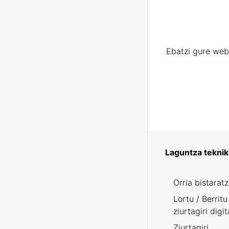
Ebatzi gure web
Laguntza tekni
Orria bistarat
Lortu / Berritu
ziurtagiri digit
Ziurtagiri