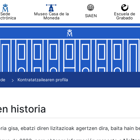
Sede
Museo Casa de la
Escuela de
SIAEN
ectrónica
Moneda
Grabado
tatu
tatu
tatu
tatu
nde
Kontratatzailearen profila
tatu
en historia
ria gisa, ebatzi diren lizitazioak agertzen dira, baita hain 
tu