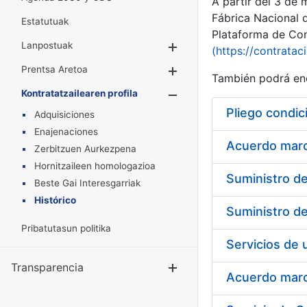
A partir del 3 de
Fábrica Nacional 
Estatutuak
Plataforma de Cont
Lanpostuak
Erakutsi/Ezkuta
(https://contratac
Prentsa Aretoa
Erakutsi/Ezkuta
También podrá enc
Kontratatzailearen profila
Erakutsi/Ezkut
Pliego condic
Adquisiciones
Enajenaciones
Acuerdo marco
Zerbitzuen Aurkezpena
Hornitzaileen homologazioa
Beste Gai Interesgarriak
Histórico
Pribatutasun politika
Transparencia
Erakutsi/Ezku
Acuerdo marco