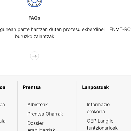
FAQs
gunean parte hartzen duten prozesu exberdinei
FNMT-RCM 
buruzko zalantzak
koa
Prentsa
Lanpostuak
zea
Albisteak
Informazio
orokorra
Prentsa Oharrak
ala
OEP Langile
Dossier
funtzionarioak
erabilgarriak