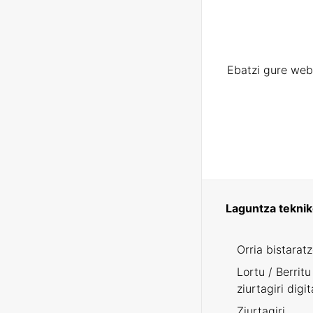
Ebatzi gure web
Laguntza tekni
Orria bistarat
Lortu / Berritu
ziurtagiri digit
Ziurtagiri