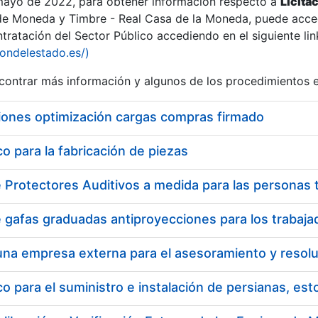
 mayo de 2022, para obtener información respecto a
Licita
de Moneda y Timbre - Real Casa de la Moneda, puede acced
ratación del Sector Público accediendo en el siguiente lin
tu
iondelestado.es/)
tu
ontrar más información y algunos de los procedimientos 
atu
iones optimización cargas compras firmado
 para la fabricación de piezas
tatu
 para el suministro e instalación de persianas, es