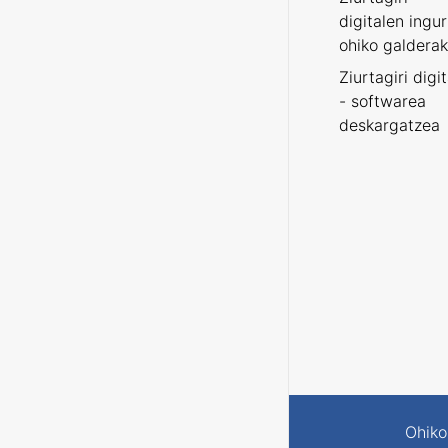
digitalen ingu
ohiko galderak
Ziurtagiri digi
- softwarea
deskargatzea
Ohiko