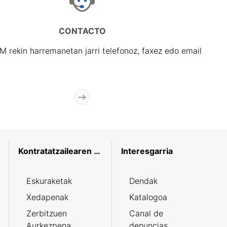
CONTACTO
rekin harremanetan jarri telefonoz, faxez edo email
Kontratatzailearen profila
Interesgarria
Eskuraketak
Dendak
Xedapenak
Katalogoa
Zerbitzuen
Canal de
Aurkezpena
denuncias