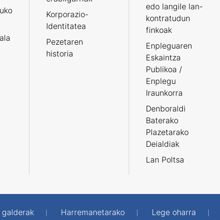
edo langile lan-
ruko
Korporazio-
kontratudun
Identitatea
finkoak
tala
Pezetaren
Enpleguaren
historia
Eskaintza
Publikoa /
Enplegu
Iraunkorra
Denboraldi
Baterako
Plazetarako
Deialdiak
Lan Poltsa
 galderak
Harremanetarako
Lege oharra