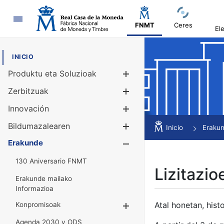
Nabigazioa
FNMT
Ceres
El
INICIO
Produktu eta Soluzioak
Erakutsi/Ezku
Zerbitzuak
Erakutsi/Ezku
Innovación
Erakutsi/Ezku
Bildumazalearen
Erakutsi/Ezku
Inicio
Eraku
Erakunde
Erakutsi/Ezku
130 Aniversario FNMT
Lizitazio
Erakunde mailako
Informazioa
Atal honetan, histo
Konpromisoak
Erakutsi/Ezkuta
Agenda 2030 y ODS