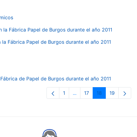
ímicos
en la Fábrica Papel de Burgos durante el año 2011
en la Fábrica Papel de Burgos durante el año 2011
la Fábrica de Papel de Burgos durante el año 2011
1
...
17
18
19
Orrialdea
Intermediate Pages Use TA
Orrialdea
Orrialdea
Orrialdea