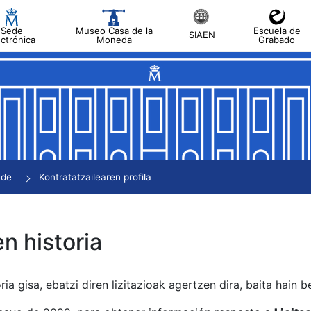
Sede
Museo Casa de la
Escuela de
SIAEN
ectrónica
Moneda
Grabado
tatu
tatu
tatu
tatu
nde
Kontratatzailearen profila
tatu
en historia
ria gisa, ebatzi diren lizitazioak agertzen dira, baita hain 
tu