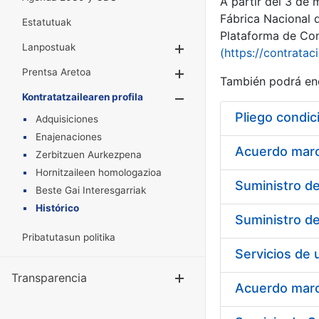
A partir del 3 de
Fábrica Nacional 
Estatutuak
Plataforma de Cont
Lanpostuak
Erakutsi/Ezkuta
(https://contratac
Prentsa Aretoa
Erakutsi/Ezkuta
También podrá enc
Kontratatzailearen profila
Erakutsi/Ezkut
Pliego condic
Adquisiciones
Enajenaciones
Acuerdo marco
Zerbitzuen Aurkezpena
Hornitzaileen homologazioa
Beste Gai Interesgarriak
Histórico
Pribatutasun politika
Transparencia
Erakutsi/Ezku
Acuerdo marco