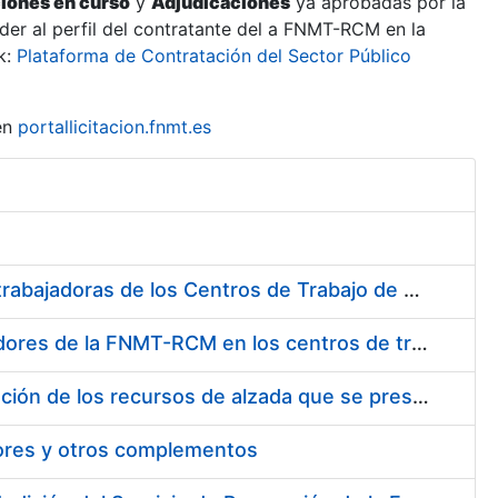
ciones en curso
y
Adjudicaciones
ya aprobadas por la
er al perfil del contratante del a FNMT-RCM en la
k:
Plataforma de Contratación del Sector Público
en
portallicitacion.fnmt.es
Suministro de Protectores Auditivos a medida para las personas trabajadoras de los Centros de Trabajo de Madrid y Burgos
Suministro de gafas graduadas antiproyecciones para los trabajadores de la FNMT-RCM en los centros de trabajo de Madrid y Burgos
Servicios de una empresa externa para el asesoramiento y resolución de los recursos de alzada que se presentan relacionados con procesos de selección para la FNMT-RCM
tores y otros complementos