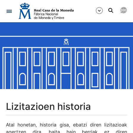
Nabigazioa
Erakutsi/Ezkutatu
Erakutsi/Ezkutatu
Erakutsi/Ezkutatu
Erakutsi/Ezkutatu
Erakutsi/Ezkutatu
Lizitazioen historia
Erakutsi/Ezkutatu
Atal honetan, historia gisa, ebatzi diren lizitazioak
agertzen dira, baita hain berriak ez diren