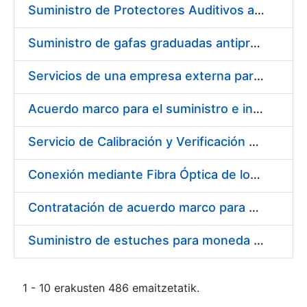
Suministro de Protectores Auditivos a medida para las personas trabajadoras de los Centros de Trabajo de Madrid y Burgos
Suministro de gafas graduadas antiproyecciones para los trabajadores de la FNMT-RCM en los centros de trabajo de Madrid y Burgos
Servicios de una empresa externa para el asesoramiento y resolución de los recursos de alzada que se presentan relacionados con procesos de selección para la FNMT-RCM
Acuerdo marco para el suministro e instalación de persianas, estores y otros complementos
Servicio de Calibración y Verificación Externa de los Equipos de Medición del Servicio de Prevención de la FNMT-RCM
Conexión mediante Fibra Óptica de los Centros de Proceso de Datos (CPDs) de las sedes de la FNMT-RCM de Burgos y Madrid
Contratación de acuerdo marco para el Suministro de Material de Electricidad para la Fábrica Nacional de Moneda y Timbre-Real Casa de la Moneda en su centro de trabajo de Burgos
Suministro de estuches para moneda de 30 €
1 - 10 erakusten 486 emaitzetatik.