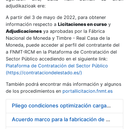
adjudikazioak ere:
A partir del 3 de mayo de 2022, para obtener
Erakutsi/Ezkutatu
información respecto a
Licitaciones en curso
y
Erakutsi/Ezkutatu
Adjudicaciones
ya aprobadas por la Fábrica
Nacional de Moneda y Timbre - Real Casa de la
Erakutsi/Ezkutatu
Moneda, puede acceder al perfil del contratante del
a FNMT-RCM en la Plataforma de Contratación del
Sector Público accediendo en el siguiente link:
Plataforma de Contratación del Sector Público
(https://contrataciondelestado.es/)
También podrá encontrar más información y algunos
de los procedimientos en
portallicitacion.fnmt.es
Pliego condiciones optimización cargas compras firmado
Erakutsi/Ezkutatu
Acuerdo marco para la fabricación de piezas