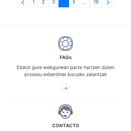
1
2
3
4
5
...
19
Orrialdea
Orrialdea
Orrialdea
Orrialdea
Orrialdea
Intermediate Pages U
Orrialdea
FAQs
Ebatzi gure webgunean parte hartzen duten
prozesu exberdinei buruzko zalantzak
CONTACTO