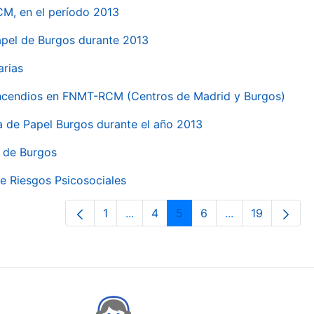
CM, en el período 2013
papel de Burgos durante 2013
arias
 incendios en FNMT-RCM (Centros de Madrid y Burgos)
ca de Papel Burgos durante el año 2013
l de Burgos
e Riesgos Psicosociales
1
...
4
5
6
...
19
Orrialdea
Intermediate Pages Use TAB to nav
Orrialdea
Orrialdea
Orrialdea
Intermediate Pa
Orrialdea