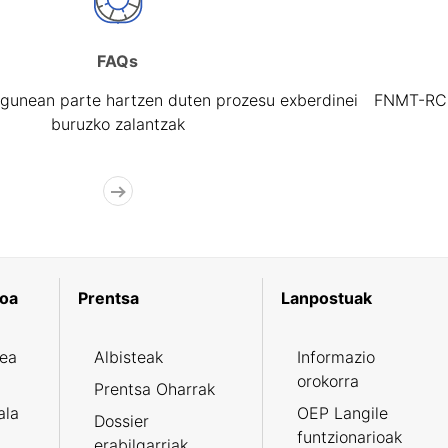
FAQs
gunean parte hartzen duten prozesu exberdinei
FNMT-RCM 
buruzko zalantzak
koa
Prentsa
Lanpostuak
zea
Albisteak
Informazio
orokorra
Prentsa Oharrak
ala
OEP Langile
Dossier
funtzionarioak
erabilgarriak