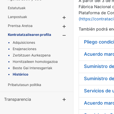
A partir del 3 de
Fábrica Nacional 
Estatutuak
Plataforma de Cont
Lanpostuak
Erakutsi/Ezkuta
(https://contratac
Prentsa Aretoa
Erakutsi/Ezkuta
También podrá enc
Kontratatzailearen profila
Erakutsi/Ezkut
Pliego condic
Adquisiciones
Enajenaciones
Acuerdo marco
Zerbitzuen Aurkezpena
Hornitzaileen homologazioa
Beste Gai Interesgarriak
Histórico
Pribatutasun politika
Transparencia
Erakutsi/Ezku
Acuerdo marco