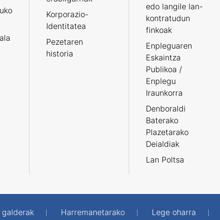
edo langile lan-
ruko
Korporazio-
kontratudun
Identitatea
finkoak
tala
Pezetaren
Enpleguaren
historia
Eskaintza
Publikoa /
Enplegu
Iraunkorra
Denboraldi
Baterako
Plazetarako
Deialdiak
Lan Poltsa
 galderak
Harremanetarako
Lege oharra