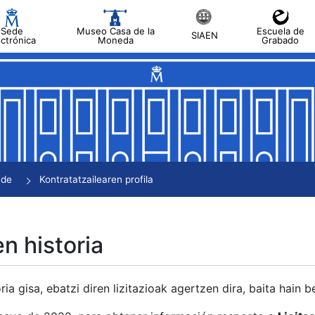
Sede
Museo Casa de la
Escuela de
SIAEN
ectrónica
Moneda
Grabado
tatu
tatu
tatu
tatu
nde
Kontratatzailearen profila
tatu
en historia
ria gisa, ebatzi diren lizitazioak agertzen dira, baita hain 
tu