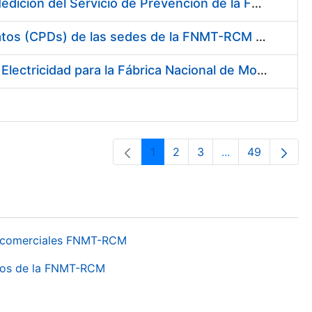
Servicio de Calibración y Verificación Externa de los Equipos de Medición del Servicio de Prevención de la FNMT-RCM
Conexión mediante Fibra Óptica de los Centros de Proceso de Datos (CPDs) de las sedes de la FNMT-RCM de Burgos y Madrid
Contratación de acuerdo marco para el Suministro de Material de Electricidad para la Fábrica Nacional de Moneda y Timbre-Real Casa de la Moneda en su centro de trabajo de Burgos
1
2
3
...
49
Orrialdea
Orrialdea
Orrialdea
Intermediate Pa
Orrialdea
os comerciales FNMT-RCM
ntros de la FNMT-RCM