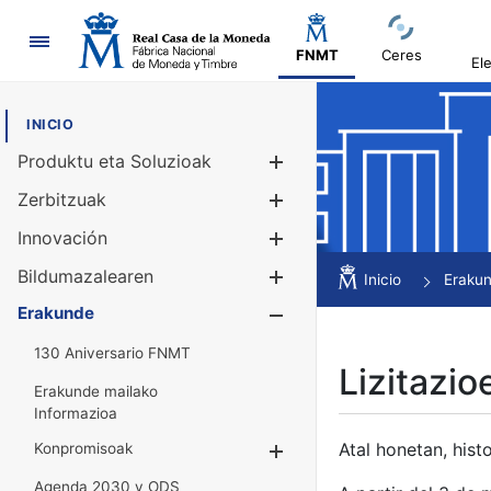
Nabigazioa
FNMT
Ceres
El
INICIO
Produktu eta Soluzioak
Erakutsi/Ezku
Zerbitzuak
Erakutsi/Ezku
Innovación
Erakutsi/Ezku
Bildumazalearen
Erakutsi/Ezku
Inicio
Eraku
Erakunde
Erakutsi/Ezku
130 Aniversario FNMT
Lizitazio
Erakunde mailako
Informazioa
Atal honetan, histo
Konpromisoak
Erakutsi/Ezkuta
Agenda 2030 y ODS