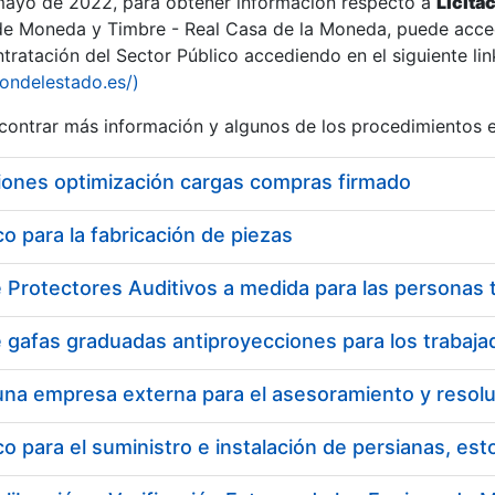
 mayo de 2022, para obtener información respecto a
Licita
de Moneda y Timbre - Real Casa de la Moneda, puede acced
ratación del Sector Público accediendo en el siguiente lin
tu
iondelestado.es/)
tu
ontrar más información y algunos de los procedimientos 
atu
iones optimización cargas compras firmado
 para la fabricación de piezas
tatu
 para el suministro e instalación de persianas, es