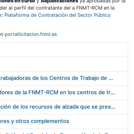
ciones en curso
y
Adjudicaciones
ya aprobadas por la
er al perfil del contratante del a FNMT-RCM en la
k:
Plataforma de Contratación del Sector Público
en
portallicitacion.fnmt.es
Suministro de Protectores Auditivos a medida para las personas trabajadoras de los Centros de Trabajo de Madrid y Burgos
Suministro de gafas graduadas antiproyecciones para los trabajadores de la FNMT-RCM en los centros de trabajo de Madrid y Burgos
Servicios de una empresa externa para el asesoramiento y resolución de los recursos de alzada que se presentan relacionados con procesos de selección para la FNMT-RCM
tores y otros complementos