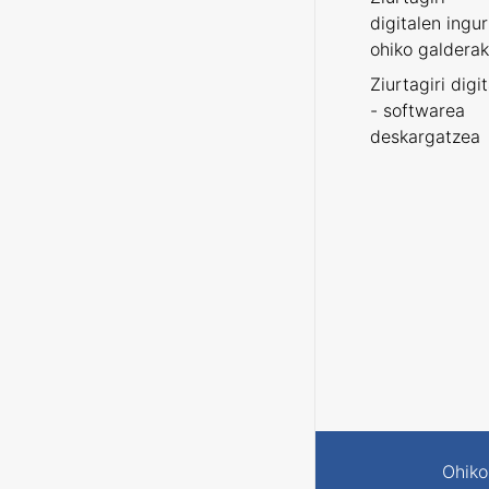
digitalen ingu
ohiko galderak
Ziurtagiri digi
- softwarea
deskargatzea
Ohiko