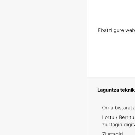
Ebatzi gure web
Laguntza tekni
Orria bistarat
Lortu / Berritu
ziurtagiri digit
Ziurtagiri