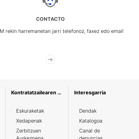
CONTACTO
rekin harremanetan jarri telefonoz, faxez edo email
Kontratatzailearen profila
Interesgarria
Eskuraketak
Dendak
Xedapenak
Katalogoa
Zerbitzuen
Canal de
Aurkezpena
denuncias