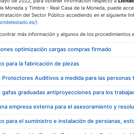
 mayo de 2022, para obtener información respecto a
Licita
de Moneda y Timbre - Real Casa de la Moneda, puede acced
ratación del Sector Público accediendo en el siguiente lin
tu
iondelestado.es/)
tu
ontrar más información y algunos de los procedimientos 
atu
iones optimización cargas compras firmado
 para la fabricación de piezas
tatu
 para el suministro e instalación de persianas, es