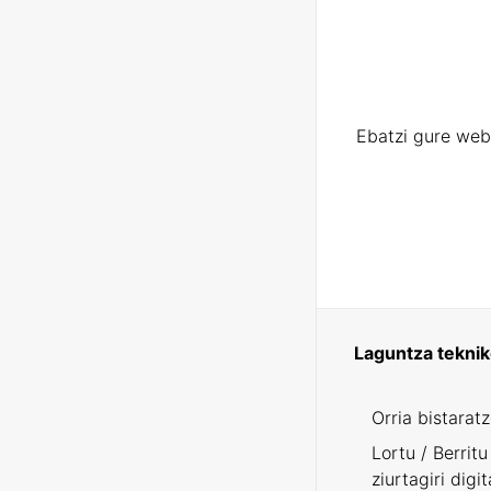
Ebatzi gure web
Laguntza tekni
Orria bistarat
Lortu / Berritu
ziurtagiri digit