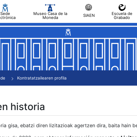
Sede
Museo Casa de la
Escuela de
SIAEN
ectrónica
Moneda
Grabado
tatu
tatu
tatu
tatu
nde
Kontratatzailearen profila
tatu
en historia
ria gisa, ebatzi diren lizitazioak agertzen dira, baita hain 
tu