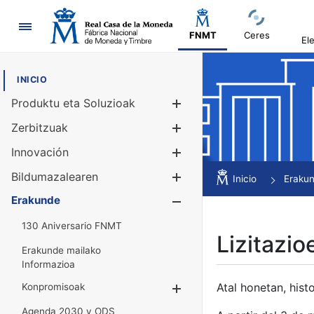
Nabigazioa
FNMT
Ceres
El
INICIO
Produktu eta Soluzioak
Erakutsi/Ezku
Zerbitzuak
Erakutsi/Ezku
Innovación
Erakutsi/Ezku
Bildumazalearen
Erakutsi/Ezku
Inicio
Eraku
Erakunde
Erakutsi/Ezku
130 Aniversario FNMT
Lizitazio
Erakunde mailako
Informazioa
Atal honetan, histo
Konpromisoak
Erakutsi/Ezkuta
Agenda 2030 y ODS