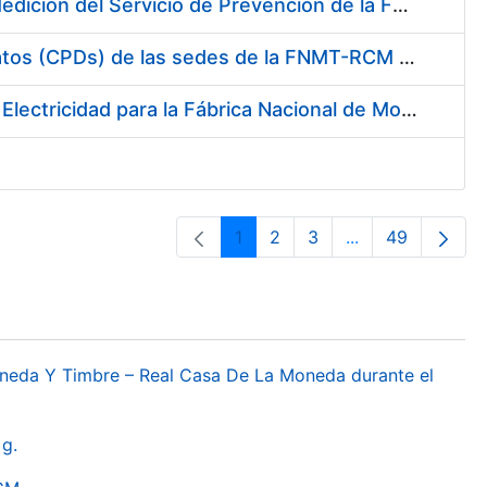
Servicio de Calibración y Verificación Externa de los Equipos de Medición del Servicio de Prevención de la FNMT-RCM
Conexión mediante Fibra Óptica de los Centros de Proceso de Datos (CPDs) de las sedes de la FNMT-RCM de Burgos y Madrid
Contratación de acuerdo marco para el Suministro de Material de Electricidad para la Fábrica Nacional de Moneda y Timbre-Real Casa de la Moneda en su centro de trabajo de Burgos
1
2
3
...
49
Orrialdea
Orrialdea
Orrialdea
Intermediate Pa
Orrialdea
oneda Y Timbre – Real Casa De La Moneda durante el
g.