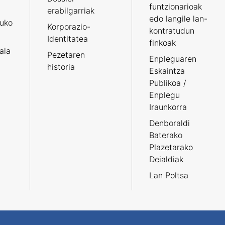
funtzionarioak
erabilgarriak
edo langile lan-
ruko
Korporazio-
kontratudun
Identitatea
finkoak
tala
Pezetaren
Enpleguaren
historia
Eskaintza
Publikoa /
Enplegu
Iraunkorra
Denboraldi
Baterako
Plazetarako
Deialdiak
Lan Poltsa