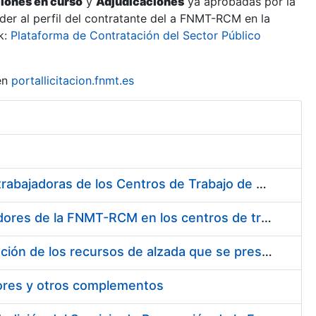
ciones en curso
y
Adjudicaciones
ya aprobadas por la
er al perfil del contratante del a FNMT-RCM en la
k:
Plataforma de Contratación del Sector Público
en
portallicitacion.fnmt.es
Suministro de Protectores Auditivos a medida para las personas trabajadoras de los Centros de Trabajo de Madrid y Burgos
Suministro de gafas graduadas antiproyecciones para los trabajadores de la FNMT-RCM en los centros de trabajo de Madrid y Burgos
Servicios de una empresa externa para el asesoramiento y resolución de los recursos de alzada que se presentan relacionados con procesos de selección para la FNMT-RCM
tores y otros complementos