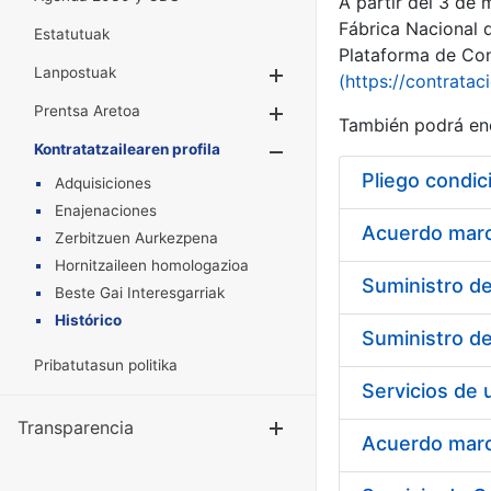
A partir del 3 de
Fábrica Nacional 
Estatutuak
Plataforma de Cont
Lanpostuak
Erakutsi/Ezkuta
(https://contratac
Prentsa Aretoa
Erakutsi/Ezkuta
También podrá enc
Kontratatzailearen profila
Erakutsi/Ezkut
Pliego condic
Adquisiciones
Enajenaciones
Acuerdo marco
Zerbitzuen Aurkezpena
Hornitzaileen homologazioa
Beste Gai Interesgarriak
Histórico
Pribatutasun politika
Transparencia
Erakutsi/Ezku
Acuerdo marco