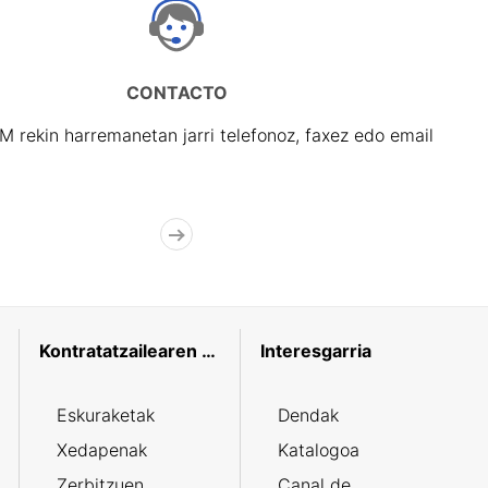
CONTACTO
rekin harremanetan jarri telefonoz, faxez edo email
Kontratatzailearen profila
Interesgarria
Eskuraketak
Dendak
Xedapenak
Katalogoa
Zerbitzuen
Canal de