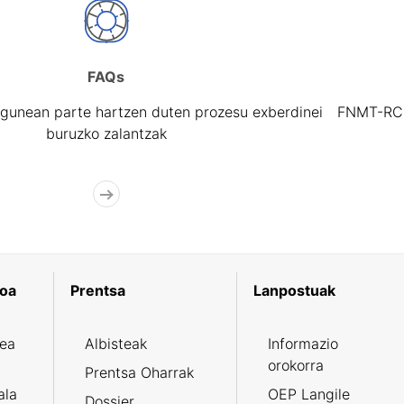
FAQs
gunean parte hartzen duten prozesu exberdinei
FNMT-RCM 
buruzko zalantzak
koa
Prentsa
Lanpostuak
zea
Albisteak
Informazio
orokorra
Prentsa Oharrak
ala
OEP Langile
Dossier