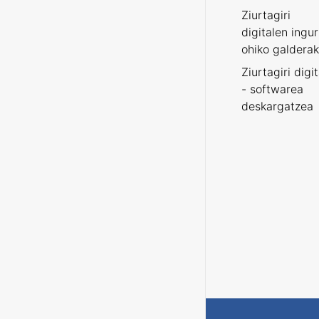
Ziurtagiri
digitalen ingu
ohiko galderak
Ziurtagiri digi
- softwarea
deskargatzea