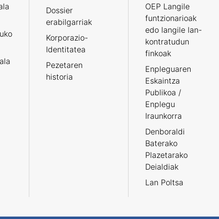
ala
OEP Langile
Dossier
funtzionarioak
erabilgarriak
edo langile lan-
ruko
Korporazio-
kontratudun
Identitatea
finkoak
tala
Pezetaren
Enpleguaren
historia
Eskaintza
Publikoa /
Enplegu
Iraunkorra
Denboraldi
Baterako
Plazetarako
Deialdiak
Lan Poltsa