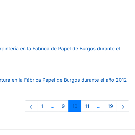
arpintería en la Fabrica de Papel de Burgos durante el
intura en la Fábrica Papel de Burgos durante el año 2012
2
1
...
9
10
11
...
19
Orrialdea
Intermediate Pages Use TAB to navi
Orrialdea
Orrialdea
Orrialdea
Intermediate Pa
Orrialdea