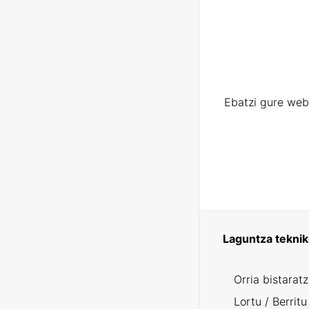
Ebatzi gure web
Laguntza tekni
Orria bistarat
Lortu / Berritu