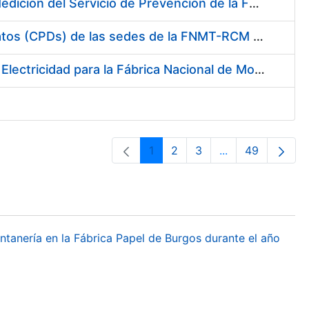
Servicio de Calibración y Verificación Externa de los Equipos de Medición del Servicio de Prevención de la FNMT-RCM
Conexión mediante Fibra Óptica de los Centros de Proceso de Datos (CPDs) de las sedes de la FNMT-RCM de Burgos y Madrid
Contratación de acuerdo marco para el Suministro de Material de Electricidad para la Fábrica Nacional de Moneda y Timbre-Real Casa de la Moneda en su centro de trabajo de Burgos
1
2
3
...
49
Orrialdea
Orrialdea
Orrialdea
Intermediate Pa
Orrialdea
ontanería en la Fábrica Papel de Burgos durante el año