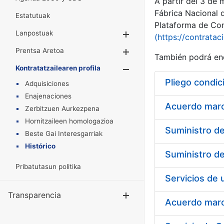
A partir del 3 de
Fábrica Nacional 
Estatutuak
Plataforma de Cont
Lanpostuak
Erakutsi/Ezkuta
(https://contratac
Prentsa Aretoa
Erakutsi/Ezkuta
También podrá enc
Kontratatzailearen profila
Erakutsi/Ezkut
Pliego condic
Adquisiciones
Enajenaciones
Acuerdo marco
Zerbitzuen Aurkezpena
Hornitzaileen homologazioa
Beste Gai Interesgarriak
Histórico
Pribatutasun politika
Transparencia
Erakutsi/Ezku
Acuerdo marco