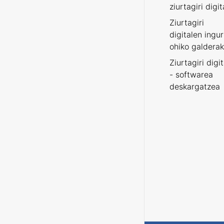
ziurtagiri digit
Ziurtagiri
digitalen ingu
ohiko galderak
Ziurtagiri digi
- softwarea
deskargatzea