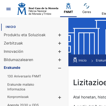
Nabigazioa
FNMT
Ceres
El
INICIO
Produktu eta Soluzioak
Erakutsi/Ezku
Zerbitzuak
Erakutsi/Ezku
Innovación
Erakutsi/Ezku
Bildumazalearen
Erakutsi/Ezku
Inicio
Eraku
Erakunde
Erakutsi/Ezku
130 Aniversario FNMT
Lizitazio
Erakunde mailako
Informazioa
Atal honetan, histo
Konpromisoak
Erakutsi/Ezkuta
Agenda 2030 y ODS