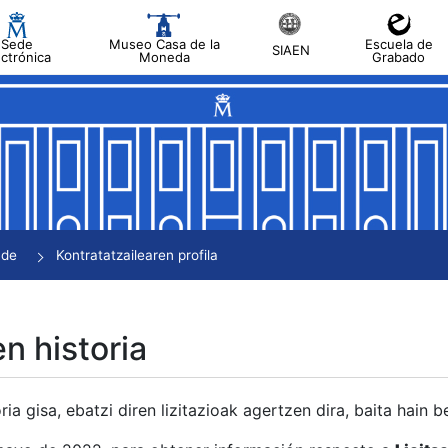
Sede
Museo Casa de la
Escuela de
SIAEN
ectrónica
Moneda
Grabado
tatu
tatu
tatu
tatu
nde
Kontratatzailearen profila
tatu
en historia
ria gisa, ebatzi diren lizitazioak agertzen dira, baita hain 
tu