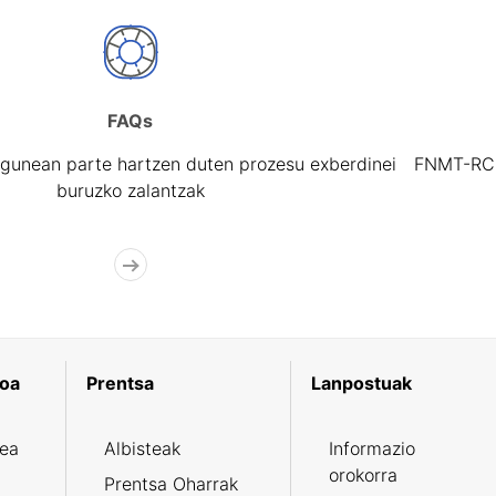
FAQs
gunean parte hartzen duten prozesu exberdinei
FNMT-RCM 
buruzko zalantzak
koa
Prentsa
Lanpostuak
zea
Albisteak
Informazio
orokorra
Prentsa Oharrak