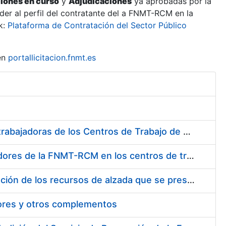
ciones en curso
y
Adjudicaciones
ya aprobadas por la
er al perfil del contratante del a FNMT-RCM en la
k:
Plataforma de Contratación del Sector Público
en
portallicitacion.fnmt.es
Suministro de Protectores Auditivos a medida para las personas trabajadoras de los Centros de Trabajo de Madrid y Burgos
Suministro de gafas graduadas antiproyecciones para los trabajadores de la FNMT-RCM en los centros de trabajo de Madrid y Burgos
Servicios de una empresa externa para el asesoramiento y resolución de los recursos de alzada que se presentan relacionados con procesos de selección para la FNMT-RCM
tores y otros complementos