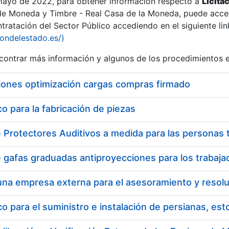
 mayo de 2022, para obtener información respecto a
Licita
de Moneda y Timbre - Real Casa de la Moneda, puede acced
ratación del Sector Público accediendo en el siguiente lin
tu
iondelestado.es/)
tu
ontrar más información y algunos de los procedimientos 
atu
iones optimización cargas compras firmado
 para la fabricación de piezas
tatu
 para el suministro e instalación de persianas, es