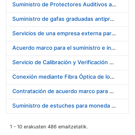
Suministro de Protectores Auditivos a medida para las personas trabajadoras de los Centros de Trabajo de Madrid y Burgos
Suministro de gafas graduadas antiproyecciones para los trabajadores de la FNMT-RCM en los centros de trabajo de Madrid y Burgos
Servicios de una empresa externa para el asesoramiento y resolución de los recursos de alzada que se presentan relacionados con procesos de selección para la FNMT-RCM
Acuerdo marco para el suministro e instalación de persianas, estores y otros complementos
Servicio de Calibración y Verificación Externa de los Equipos de Medición del Servicio de Prevención de la FNMT-RCM
Conexión mediante Fibra Óptica de los Centros de Proceso de Datos (CPDs) de las sedes de la FNMT-RCM de Burgos y Madrid
Contratación de acuerdo marco para el Suministro de Material de Electricidad para la Fábrica Nacional de Moneda y Timbre-Real Casa de la Moneda en su centro de trabajo de Burgos
Suministro de estuches para moneda de 30 €
1 - 10 erakusten 486 emaitzetatik.