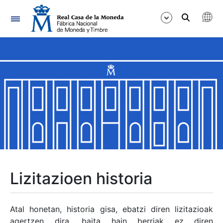
Nabigazioa
Erakutsi/Ezkutatu
Erakutsi/Ezkutatu
Erakutsi/Ezkutatu
Erakutsi/Ezkutatu
Erakutsi/Ezkutatu
Lizitazioen historia
Erakutsi/Ezkutatu
Atal honetan, historia gisa, ebatzi diren lizitazioak
agertzen dira, baita hain berriak ez diren