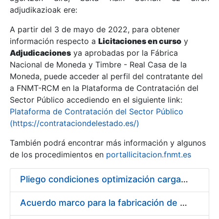
adjudikazioak ere:
A partir del 3 de mayo de 2022, para obtener
Erakutsi/Ezkutatu
información respecto a
Licitaciones en curso
y
Erakutsi/Ezkutatu
Adjudicaciones
ya aprobadas por la Fábrica
Nacional de Moneda y Timbre - Real Casa de la
Erakutsi/Ezkutatu
Moneda, puede acceder al perfil del contratante del
a FNMT-RCM en la Plataforma de Contratación del
Sector Público accediendo en el siguiente link:
Plataforma de Contratación del Sector Público
(https://contrataciondelestado.es/)
También podrá encontrar más información y algunos
de los procedimientos en
portallicitacion.fnmt.es
Pliego condiciones optimización cargas compras firmado
Erakutsi/Ezkutatu
Acuerdo marco para la fabricación de piezas