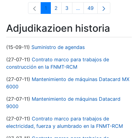
1
2
3
...
49
Orrialdea
Orrialdea
Orrialdea
Intermediate Pages Use T
Orrialdea
Adjudikazioen historia
(15-09-11)
Suministro de agendas
(27-07-11)
Contrato marco para trabajos de
construcción en la FNMT-RCM
(27-07-11)
Mantenimiento de máquinas Datacard MX
6000
(27-07-11)
Mantenimiento de máquinas Datacard
9000
(27-07-11)
Contrato marco para trabajos de
electricidad, fuerza y alumbrado en la FNMT-RCM