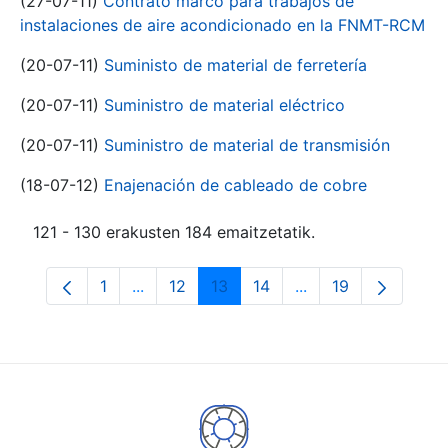
(27-07-11)
Contrato marco para trabajos de
instalaciones de aire acondicionado en la FNMT-RCM
(20-07-11)
Suministo de material de ferretería
(20-07-11)
Suministro de material eléctrico
(20-07-11)
Suministro de material de transmisión
(18-07-12)
Enajenación de cableado de cobre
121 - 130 erakusten 184 emaitzetatik.
1
...
12
13
14
...
19
Orrialdea
Intermediate Pages Use TAB to navigate.
Orrialdea
Orrialdea
Orrialdea
Intermediate Pages
Orrialdea