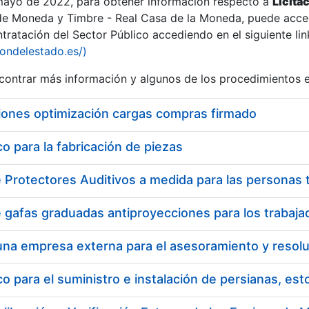
 mayo de 2022, para obtener información respecto a
Licita
de Moneda y Timbre - Real Casa de la Moneda, puede acced
ratación del Sector Público accediendo en el siguiente lin
tu
iondelestado.es/)
tu
ontrar más información y algunos de los procedimientos 
atu
iones optimización cargas compras firmado
 para la fabricación de piezas
tatu
 para el suministro e instalación de persianas, es