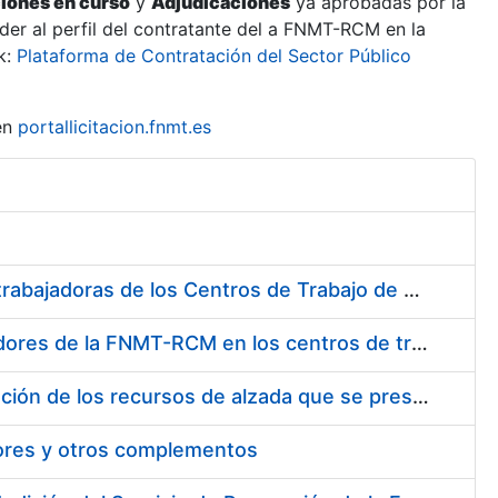
ciones en curso
y
Adjudicaciones
ya aprobadas por la
er al perfil del contratante del a FNMT-RCM en la
k:
Plataforma de Contratación del Sector Público
en
portallicitacion.fnmt.es
Suministro de Protectores Auditivos a medida para las personas trabajadoras de los Centros de Trabajo de Madrid y Burgos
Suministro de gafas graduadas antiproyecciones para los trabajadores de la FNMT-RCM en los centros de trabajo de Madrid y Burgos
Servicios de una empresa externa para el asesoramiento y resolución de los recursos de alzada que se presentan relacionados con procesos de selección para la FNMT-RCM
tores y otros complementos