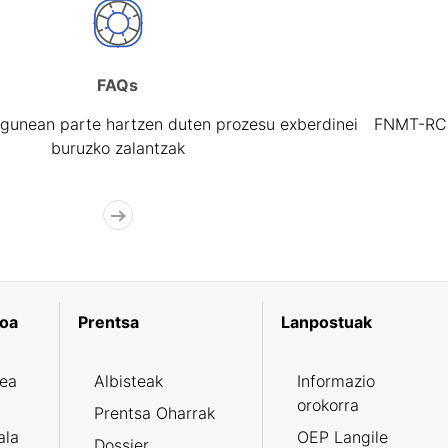
FAQs
gunean parte hartzen duten prozesu exberdinei
FNMT-RCM 
buruzko zalantzak
koa
Prentsa
Lanpostuak
zea
Albisteak
Informazio
orokorra
Prentsa Oharrak
ala
OEP Langile
Dossier