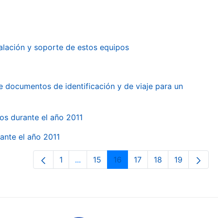
alación y soporte de estos equipos
e documentos de identificación y de viaje para un
gos durante el año 2011
ante el año 2011
1
...
15
16
17
18
19
Orrialdea
Intermediate Pages Use TAB to naviga
Orrialdea
Orrialdea
Orrialdea
Orrialdea
Orrialdea