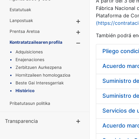
A partir del 3 de
Fábrica Nacional 
Estatutuak
Plataforma de Cont
Lanpostuak
Erakutsi/Ezkuta
(https://contratac
Prentsa Aretoa
Erakutsi/Ezkuta
También podrá enc
Kontratatzailearen profila
Erakutsi/Ezkut
Pliego condic
Adquisiciones
Enajenaciones
Acuerdo marco
Zerbitzuen Aurkezpena
Hornitzaileen homologazioa
Beste Gai Interesgarriak
Histórico
Pribatutasun politika
Transparencia
Erakutsi/Ezku
Acuerdo marco