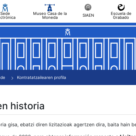
Sede
Museo Casa de la
Escuela de
SIAEN
ectrónica
Moneda
Grabado
tatu
tatu
tatu
tatu
nde
Kontratatzailearen profila
tatu
en historia
ria gisa, ebatzi diren lizitazioak agertzen dira, baita hain 
tu