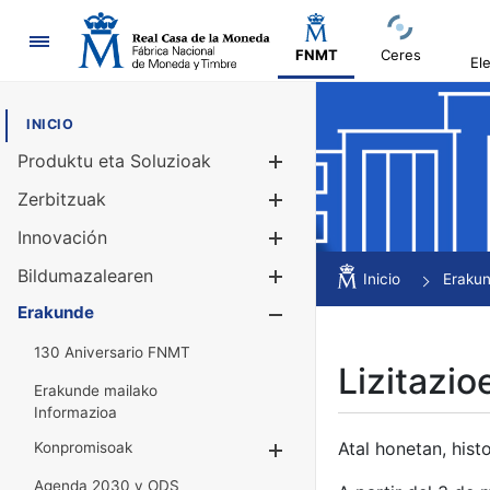
Nabigazioa
FNMT
Ceres
El
INICIO
Produktu eta Soluzioak
Erakutsi/Ezku
Zerbitzuak
Erakutsi/Ezku
Innovación
Erakutsi/Ezku
Bildumazalearen
Erakutsi/Ezku
Inicio
Eraku
Erakunde
Erakutsi/Ezku
130 Aniversario FNMT
Lizitazio
Erakunde mailako
Informazioa
Atal honetan, histo
Konpromisoak
Erakutsi/Ezkuta
Agenda 2030 y ODS