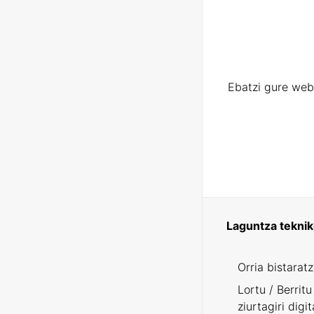
Ebatzi gure web
Laguntza tekni
Orria bistarat
Lortu / Berritu
ziurtagiri digit