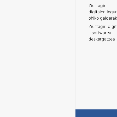
Ziurtagiri
digitalen ingu
ohiko galderak
Ziurtagiri digi
- softwarea
deskargatzea