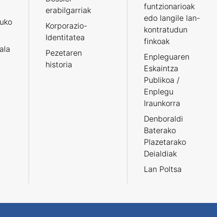
funtzionarioak
erabilgarriak
edo langile lan-
ruko
Korporazio-
kontratudun
Identitatea
finkoak
tala
Pezetaren
Enpleguaren
historia
Eskaintza
Publikoa /
Enplegu
Iraunkorra
Denboraldi
Baterako
Plazetarako
Deialdiak
Lan Poltsa