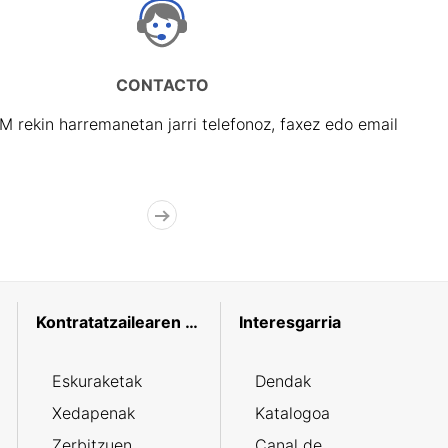
CONTACTO
rekin harremanetan jarri telefonoz, faxez edo email
Kontratatzailearen profila
Interesgarria
Eskuraketak
Dendak
Xedapenak
Katalogoa
Zerbitzuen
Canal de