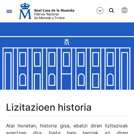
Nabigazioa
Erakutsi/Ezkutatu
Erakutsi/Ezkutatu
Erakutsi/Ezkutatu
Erakutsi/Ezkutatu
Erakutsi/Ezkutatu
Lizitazioen historia
Erakutsi/Ezkutatu
Atal honetan, historia gisa, ebatzi diren lizitazioak
agertzen dira, baita hain berriak ez diren