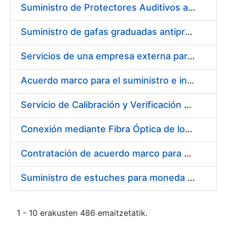
Suministro de Protectores Auditivos a medida para las personas trabajadoras de los Centros de Trabajo de Madrid y Burgos
Suministro de gafas graduadas antiproyecciones para los trabajadores de la FNMT-RCM en los centros de trabajo de Madrid y Burgos
Servicios de una empresa externa para el asesoramiento y resolución de los recursos de alzada que se presentan relacionados con procesos de selección para la FNMT-RCM
Acuerdo marco para el suministro e instalación de persianas, estores y otros complementos
Servicio de Calibración y Verificación Externa de los Equipos de Medición del Servicio de Prevención de la FNMT-RCM
Conexión mediante Fibra Óptica de los Centros de Proceso de Datos (CPDs) de las sedes de la FNMT-RCM de Burgos y Madrid
Contratación de acuerdo marco para el Suministro de Material de Electricidad para la Fábrica Nacional de Moneda y Timbre-Real Casa de la Moneda en su centro de trabajo de Burgos
Suministro de estuches para moneda de 30 €
1 - 10 erakusten 486 emaitzetatik.