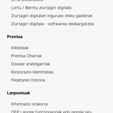
Lortu / Berritu ziurtagiri digitala
Ziurtagiri digitalen inguruko ohiko galderak
Ziurtagiri digitala - softwarea deskargatzea
Prentsa
Albisteak
Prentsa Oharrak
Dossier erabilgarriak
Korporazio-Identitatea
Pezetaren historia
Lanpostuak
Informazio orokorra
OEP Langile funtzionarioak edo langile lan-