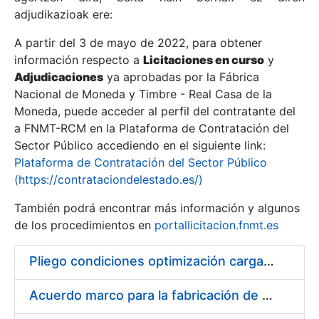
adjudikazioak ere:
A partir del 3 de mayo de 2022, para obtener
Erakutsi/Ezkutatu
información respecto a
Licitaciones en curso
y
Erakutsi/Ezkutatu
Adjudicaciones
ya aprobadas por la Fábrica
Nacional de Moneda y Timbre - Real Casa de la
Erakutsi/Ezkutatu
Moneda, puede acceder al perfil del contratante del
a FNMT-RCM en la Plataforma de Contratación del
Sector Público accediendo en el siguiente link:
Plataforma de Contratación del Sector Público
(https://contrataciondelestado.es/)
También podrá encontrar más información y algunos
de los procedimientos en
portallicitacion.fnmt.es
Pliego condiciones optimización cargas compras firmado
Erakutsi/Ezkutatu
Acuerdo marco para la fabricación de piezas