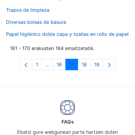
Trapos de limpieza
Diversas bolsas de basura
Papel higiénico doble capa y toallas en rollo de papel
161 - 170 erakusten 184 emaitzetatik.
1
...
16
17
18
19
Orrialdea
Intermediate Pages Use TAB to naviga
Orrialdea
Orrialdea
Orrialdea
Orrialdea
FAQs
Ebatzi gure webgunean parte hartzen duten