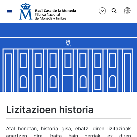
Nabigazioa
Erakutsi/Ezkutatu
Erakutsi/Ezkutatu
Erakutsi/Ezkutatu
Erakutsi/Ezkutatu
Erakutsi/Ezkutatu
Lizitazioen historia
Erakutsi/Ezkutatu
Atal honetan, historia gisa, ebatzi diren lizitazioak
agertzen dira, baita hain berriak ez diren