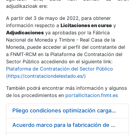
adjudikazioak ere:
A partir del 3 de mayo de 2022, para obtener
Erakutsi/Ezkutatu
información respecto a
Licitaciones en curso
y
Erakutsi/Ezkutatu
Adjudicaciones
ya aprobadas por la Fábrica
Nacional de Moneda y Timbre - Real Casa de la
Erakutsi/Ezkutatu
Moneda, puede acceder al perfil del contratante del
a FNMT-RCM en la Plataforma de Contratación del
Sector Público accediendo en el siguiente link:
Plataforma de Contratación del Sector Público
(https://contrataciondelestado.es/)
También podrá encontrar más información y algunos
de los procedimientos en
portallicitacion.fnmt.es
Pliego condiciones optimización cargas compras firmado
Erakutsi/Ezkutatu
Acuerdo marco para la fabricación de piezas