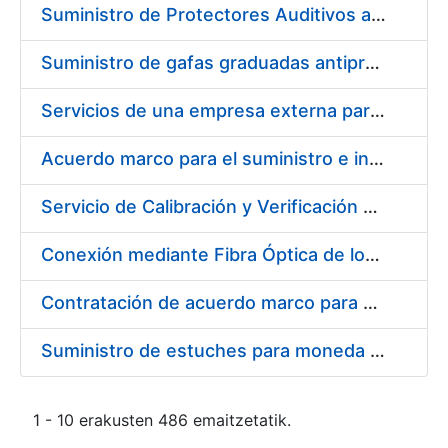
Suministro de Protectores Auditivos a medida para las personas trabajadoras de los Centros de Trabajo de Madrid y Burgos
Suministro de gafas graduadas antiproyecciones para los trabajadores de la FNMT-RCM en los centros de trabajo de Madrid y Burgos
Servicios de una empresa externa para el asesoramiento y resolución de los recursos de alzada que se presentan relacionados con procesos de selección para la FNMT-RCM
Acuerdo marco para el suministro e instalación de persianas, estores y otros complementos
Servicio de Calibración y Verificación Externa de los Equipos de Medición del Servicio de Prevención de la FNMT-RCM
Conexión mediante Fibra Óptica de los Centros de Proceso de Datos (CPDs) de las sedes de la FNMT-RCM de Burgos y Madrid
Contratación de acuerdo marco para el Suministro de Material de Electricidad para la Fábrica Nacional de Moneda y Timbre-Real Casa de la Moneda en su centro de trabajo de Burgos
Suministro de estuches para moneda de 30 €
1 - 10 erakusten 486 emaitzetatik.