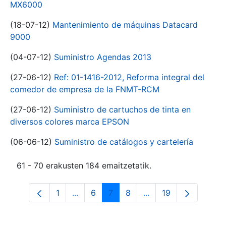
MX6000
(18-07-12)
Mantenimiento de máquinas Datacard
9000
(04-07-12)
Suministro Agendas 2013
(27-06-12)
Ref: 01-1416-2012, Reforma integral del
comedor de empresa de la FNMT-RCM
(27-06-12)
Suministro de cartuchos de tinta en
diversos colores marca EPSON
(06-06-12)
Suministro de catálogos y cartelería
61 - 70 erakusten 184 emaitzetatik.
1
...
6
7
8
...
19
Orrialdea
Intermediate Pages Use TAB to navigat
Orrialdea
Orrialdea
Orrialdea
Intermediate Pages U
Orrialdea