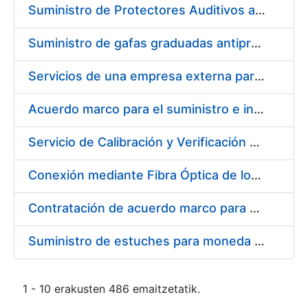
Suministro de Protectores Auditivos a medida para las personas trabajadoras de los Centros de Trabajo de Madrid y Burgos
Suministro de gafas graduadas antiproyecciones para los trabajadores de la FNMT-RCM en los centros de trabajo de Madrid y Burgos
Servicios de una empresa externa para el asesoramiento y resolución de los recursos de alzada que se presentan relacionados con procesos de selección para la FNMT-RCM
Acuerdo marco para el suministro e instalación de persianas, estores y otros complementos
Servicio de Calibración y Verificación Externa de los Equipos de Medición del Servicio de Prevención de la FNMT-RCM
Conexión mediante Fibra Óptica de los Centros de Proceso de Datos (CPDs) de las sedes de la FNMT-RCM de Burgos y Madrid
Contratación de acuerdo marco para el Suministro de Material de Electricidad para la Fábrica Nacional de Moneda y Timbre-Real Casa de la Moneda en su centro de trabajo de Burgos
Suministro de estuches para moneda de 30 €
1 - 10 erakusten 486 emaitzetatik.