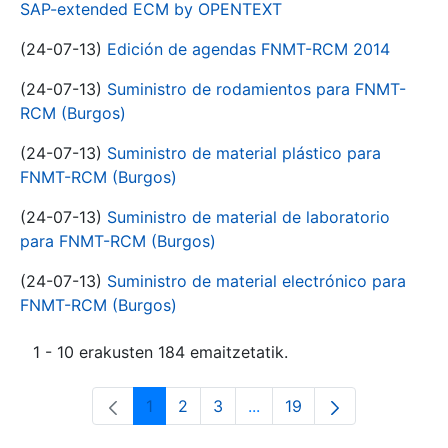
SAP-extended ECM by OPENTEXT
(24-07-13)
Edición de agendas FNMT-RCM 2014
(24-07-13)
Suministro de rodamientos para FNMT-
RCM (Burgos)
(24-07-13)
Suministro de material plástico para
FNMT-RCM (Burgos)
(24-07-13)
Suministro de material de laboratorio
para FNMT-RCM (Burgos)
(24-07-13)
Suministro de material electrónico para
FNMT-RCM (Burgos)
1 - 10 erakusten 184 emaitzetatik.
1
2
3
...
19
Orrialdea
Orrialdea
Orrialdea
Intermediate Pages Use T
Orrialdea