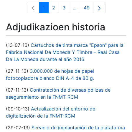
1
2
3
...
49
Orrialdea
Orrialdea
Orrialdea
Intermediate Pages Use T
Orrialdea
Adjudikazioen historia
(13-07-16)
Cartuchos de tinta marca "Epson" para la
Fábrica Nacional De Moneda Y Timbre – Real Casa
De La Moneda durante el año 2016
(27-11-13)
3.000.000 de hojas de papel
fotocopiadora blanco DIN A-4 de 80 g.
(07-11-13)
Contratación de diversas pólizas de
aseguramiento en la FNMT-RCM
(09-10-13)
Actualización del entorno de
digitalización de la FNMT-RCM
(29-07-13)
Servicio de implantación de la plataforma