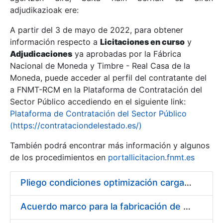
adjudikazioak ere:
A partir del 3 de mayo de 2022, para obtener
Erakutsi/Ezkutatu
información respecto a
Licitaciones en curso
y
Erakutsi/Ezkutatu
Adjudicaciones
ya aprobadas por la Fábrica
Nacional de Moneda y Timbre - Real Casa de la
Erakutsi/Ezkutatu
Moneda, puede acceder al perfil del contratante del
a FNMT-RCM en la Plataforma de Contratación del
Sector Público accediendo en el siguiente link:
Plataforma de Contratación del Sector Público
(https://contrataciondelestado.es/)
También podrá encontrar más información y algunos
de los procedimientos en
portallicitacion.fnmt.es
Pliego condiciones optimización cargas compras firmado
Erakutsi/Ezkutatu
Acuerdo marco para la fabricación de piezas