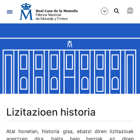
Nabigazioa
Erakutsi/Ezkutatu
Erakutsi/Ezkutatu
Erakutsi/Ezkutatu
Erakutsi/Ezkutatu
Erakutsi/Ezkutatu
Lizitazioen historia
Erakutsi/Ezkutatu
Atal honetan, historia gisa, ebatzi diren lizitazioak
agertzen dira, baita hain berriak ez diren