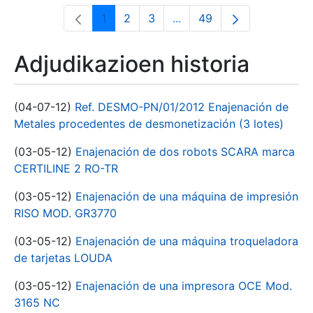
1
2
3
...
49
Orrialdea
Orrialdea
Orrialdea
Intermediate Pages Use T
Orrialdea
Adjudikazioen historia
(04-07-12)
Ref. DESMO-PN/01/2012 Enajenación de
Metales procedentes de desmonetización (3 lotes)
(03-05-12)
Enajenación de dos robots SCARA marca
CERTILINE 2 RO-TR
(03-05-12)
Enajenación de una máquina de impresión
RISO MOD. GR3770
(03-05-12)
Enajenación de una máquina troqueladora
de tarjetas LOUDA
(03-05-12)
Enajenación de una impresora OCE Mod.
3165 NC