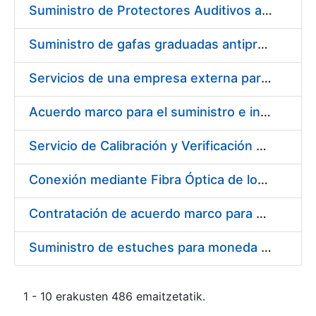
Suministro de Protectores Auditivos a medida para las personas trabajadoras de los Centros de Trabajo de Madrid y Burgos
Suministro de gafas graduadas antiproyecciones para los trabajadores de la FNMT-RCM en los centros de trabajo de Madrid y Burgos
Servicios de una empresa externa para el asesoramiento y resolución de los recursos de alzada que se presentan relacionados con procesos de selección para la FNMT-RCM
Acuerdo marco para el suministro e instalación de persianas, estores y otros complementos
Servicio de Calibración y Verificación Externa de los Equipos de Medición del Servicio de Prevención de la FNMT-RCM
Conexión mediante Fibra Óptica de los Centros de Proceso de Datos (CPDs) de las sedes de la FNMT-RCM de Burgos y Madrid
Contratación de acuerdo marco para el Suministro de Material de Electricidad para la Fábrica Nacional de Moneda y Timbre-Real Casa de la Moneda en su centro de trabajo de Burgos
Suministro de estuches para moneda de 30 €
1 - 10 erakusten 486 emaitzetatik.