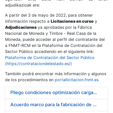
adjudikazioak ere:
A partir del 3 de mayo de 2022, para obtener
Erakutsi/Ezkutatu
información respecto a
Licitaciones en curso
y
Erakutsi/Ezkutatu
Adjudicaciones
ya aprobadas por la Fábrica
Nacional de Moneda y Timbre - Real Casa de la
Erakutsi/Ezkutatu
Moneda, puede acceder al perfil del contratante del
a FNMT-RCM en la Plataforma de Contratación del
Sector Público accediendo en el siguiente link:
Plataforma de Contratación del Sector Público
(https://contrataciondelestado.es/)
También podrá encontrar más información y algunos
de los procedimientos en
portallicitacion.fnmt.es
Pliego condiciones optimización cargas compras firmado
Erakutsi/Ezkutatu
Acuerdo marco para la fabricación de piezas