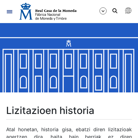
Nabigazioa
Erakutsi/Ezkutatu
Erakutsi/Ezkutatu
Erakutsi/Ezkutatu
Erakutsi/Ezkutatu
Erakutsi/Ezkutatu
Lizitazioen historia
Erakutsi/Ezkutatu
Atal honetan, historia gisa, ebatzi diren lizitazioak
agertzen dira, baita hain berriak ez diren