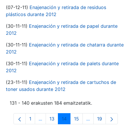
(07-12-11)
Enajenación y retirada de residuos
plásticos durante 2012
(30-11-11)
Enajenación y retirada de papel durante
2012
(30-11-11)
Enajenación y retirada de chatarra durante
2012
(30-11-11)
Enajenación y retirada de palets durante
2012
(23-11-11)
Enajenación y retirada de cartuchos de
toner usados durante 2012
131 - 140 erakusten 184 emaitzetatik.
1
...
13
14
15
...
19
Orrialdea
Intermediate Pages Use TAB to navigate.
Orrialdea
Orrialdea
Orrialdea
Intermediate Pages
Orrialdea