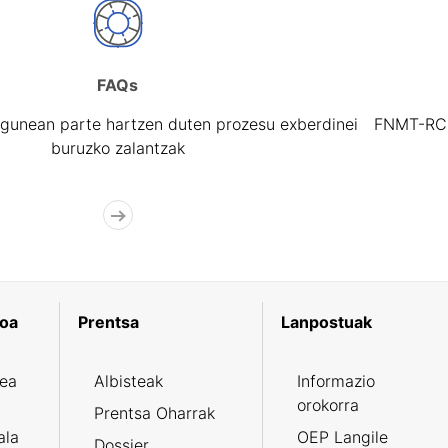
FAQs
gunean parte hartzen duten prozesu exberdinei
FNMT-RCM 
buruzko zalantzak
koa
Prentsa
Lanpostuak
zea
Albisteak
Informazio
orokorra
Prentsa Oharrak
ala
OEP Langile
Dossier