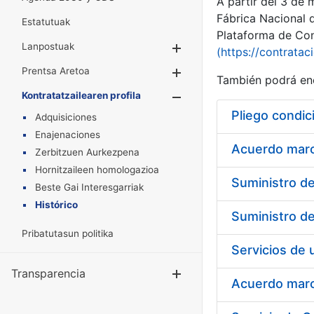
A partir del 3 de
Fábrica Nacional 
Estatutuak
Plataforma de Cont
Lanpostuak
Erakutsi/Ezkuta
(https://contratac
Prentsa Aretoa
Erakutsi/Ezkuta
También podrá enc
Kontratatzailearen profila
Erakutsi/Ezkut
Pliego condic
Adquisiciones
Enajenaciones
Acuerdo marco
Zerbitzuen Aurkezpena
Hornitzaileen homologazioa
Beste Gai Interesgarriak
Histórico
Pribatutasun politika
Transparencia
Erakutsi/Ezku
Acuerdo marco