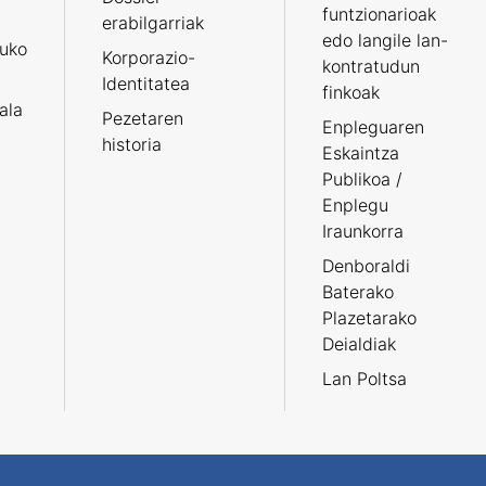
funtzionarioak
erabilgarriak
edo langile lan-
ruko
Korporazio-
kontratudun
Identitatea
finkoak
tala
Pezetaren
Enpleguaren
historia
Eskaintza
Publikoa /
Enplegu
Iraunkorra
Denboraldi
Baterako
Plazetarako
Deialdiak
Lan Poltsa