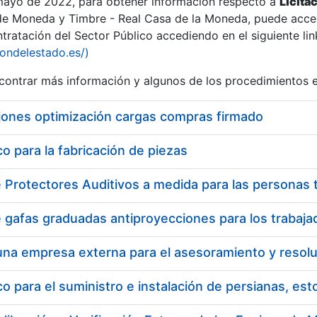
 mayo de 2022, para obtener información respecto a
Licita
de Moneda y Timbre - Real Casa de la Moneda, puede acced
ratación del Sector Público accediendo en el siguiente lin
tu
iondelestado.es/)
tu
ontrar más información y algunos de los procedimientos 
atu
iones optimización cargas compras firmado
 para la fabricación de piezas
tatu
 para el suministro e instalación de persianas, es