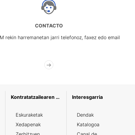
CONTACTO
rekin harremanetan jarri telefonoz, faxez edo email
Kontratatzailearen profila
Interesgarria
Eskuraketak
Dendak
Xedapenak
Katalogoa
Zerbitzuen
Canal de