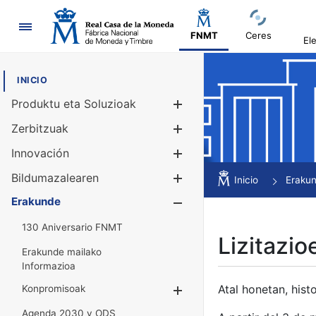
Nabigazioa
FNMT
Ceres
El
INICIO
Produktu eta Soluzioak
Erakutsi/Ezku
Zerbitzuak
Erakutsi/Ezku
Innovación
Erakutsi/Ezku
Bildumazalearen
Erakutsi/Ezku
Inicio
Eraku
Erakunde
Erakutsi/Ezku
130 Aniversario FNMT
Lizitazio
Erakunde mailako
Informazioa
Atal honetan, histo
Konpromisoak
Erakutsi/Ezkuta
Agenda 2030 y ODS