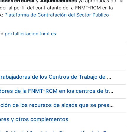
ciones en curso
y
Adjudicaciones
ya aprobadas por la
er al perfil del contratante del a FNMT-RCM en la
k:
Plataforma de Contratación del Sector Público
en
portallicitacion.fnmt.es
Suministro de Protectores Auditivos a medida para las personas trabajadoras de los Centros de Trabajo de Madrid y Burgos
Suministro de gafas graduadas antiproyecciones para los trabajadores de la FNMT-RCM en los centros de trabajo de Madrid y Burgos
Servicios de una empresa externa para el asesoramiento y resolución de los recursos de alzada que se presentan relacionados con procesos de selección para la FNMT-RCM
tores y otros complementos