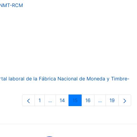
a FNMT-RCM
ortal laboral de la Fábrica Nacional de Moneda y Timbre-
1
...
14
15
16
...
19
Orrialdea
Intermediate Pages Use TAB to navig
Orrialdea
Orrialdea
Orrialdea
Intermediate Pa
Orrialdea