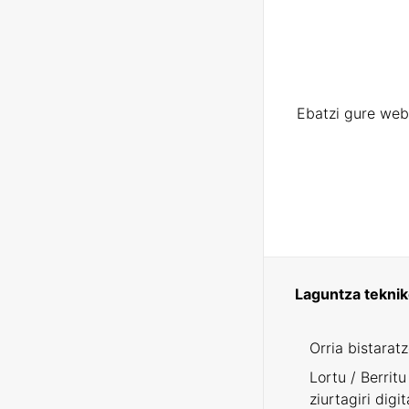
Ebatzi gure web
Laguntza tekni
Orria bistarat
Lortu / Berritu
ziurtagiri digit