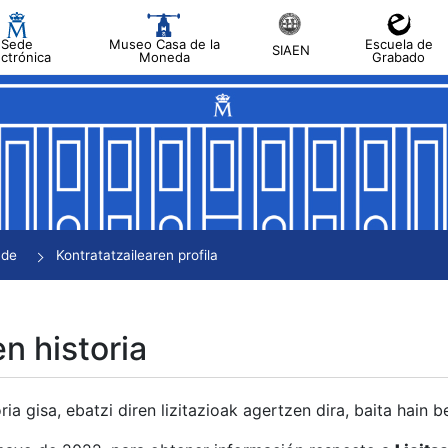
Sede
Museo Casa de la
Escuela de
SIAEN
ectrónica
Moneda
Grabado
tatu
tatu
tatu
tatu
nde
Kontratatzailearen profila
tatu
en historia
ria gisa, ebatzi diren lizitazioak agertzen dira, baita hain 
tu