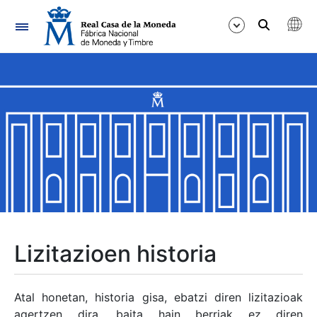
Nabigazioa
Erakutsi/Ezkutatu
Erakutsi/Ezkutatu
Erakutsi/Ezkutatu
Erakutsi/Ezkutatu
Erakutsi/Ezkutatu
Lizitazioen historia
Erakutsi/Ezkutatu
Atal honetan, historia gisa, ebatzi diren lizitazioak
agertzen dira, baita hain berriak ez diren