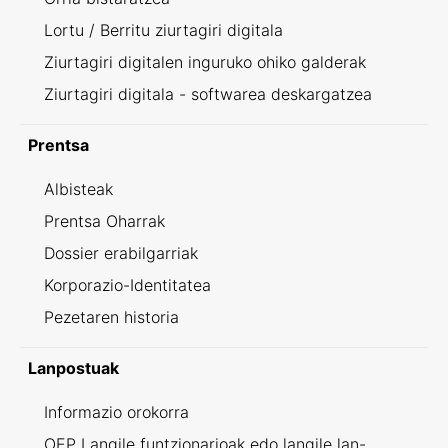
Lortu / Berritu ziurtagiri digitala
Ziurtagiri digitalen inguruko ohiko galderak
Ziurtagiri digitala - softwarea deskargatzea
Prentsa
Albisteak
Prentsa Oharrak
Dossier erabilgarriak
Korporazio-Identitatea
Pezetaren historia
Lanpostuak
Informazio orokorra
OEP Langile funtzionarioak edo langile lan-