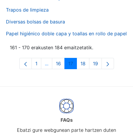
Trapos de limpieza
Diversas bolsas de basura
Papel higiénico doble capa y toallas en rollo de papel
161 - 170 erakusten 184 emaitzetatik.
1
...
16
17
18
19
Orrialdea
Intermediate Pages Use TAB to naviga
Orrialdea
Orrialdea
Orrialdea
Orrialdea
FAQs
Ebatzi gure webgunean parte hartzen duten