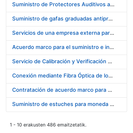
Suministro de Protectores Auditivos a medida para las personas trabajadoras de los Centros de Trabajo de Madrid y Burgos
Suministro de gafas graduadas antiproyecciones para los trabajadores de la FNMT-RCM en los centros de trabajo de Madrid y Burgos
Servicios de una empresa externa para el asesoramiento y resolución de los recursos de alzada que se presentan relacionados con procesos de selección para la FNMT-RCM
Acuerdo marco para el suministro e instalación de persianas, estores y otros complementos
Servicio de Calibración y Verificación Externa de los Equipos de Medición del Servicio de Prevención de la FNMT-RCM
Conexión mediante Fibra Óptica de los Centros de Proceso de Datos (CPDs) de las sedes de la FNMT-RCM de Burgos y Madrid
Contratación de acuerdo marco para el Suministro de Material de Electricidad para la Fábrica Nacional de Moneda y Timbre-Real Casa de la Moneda en su centro de trabajo de Burgos
Suministro de estuches para moneda de 30 €
1 - 10 erakusten 486 emaitzetatik.