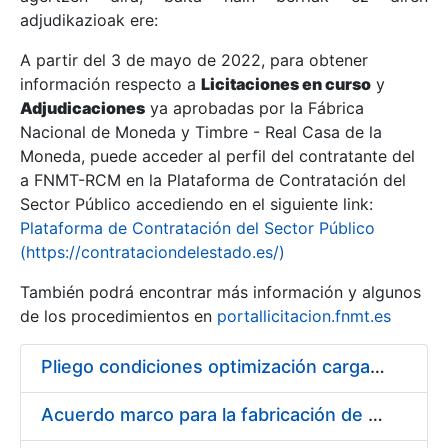
adjudikazioak ere:
A partir del 3 de mayo de 2022, para obtener
Erakutsi/Ezkutatu
información respecto a
Licitaciones en curso
y
Erakutsi/Ezkutatu
Adjudicaciones
ya aprobadas por la Fábrica
Nacional de Moneda y Timbre - Real Casa de la
Erakutsi/Ezkutatu
Moneda, puede acceder al perfil del contratante del
a FNMT-RCM en la Plataforma de Contratación del
Sector Público accediendo en el siguiente link:
Plataforma de Contratación del Sector Público
(https://contrataciondelestado.es/)
También podrá encontrar más información y algunos
de los procedimientos en
portallicitacion.fnmt.es
Pliego condiciones optimización cargas compras firmado
Erakutsi/Ezkutatu
Acuerdo marco para la fabricación de piezas