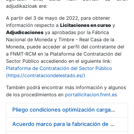
adjudikazioak ere:
A partir del 3 de mayo de 2022, para obtener
Erakutsi/Ezkutatu
información respecto a
Licitaciones en curso
y
Erakutsi/Ezkutatu
Adjudicaciones
ya aprobadas por la Fábrica
Nacional de Moneda y Timbre - Real Casa de la
Erakutsi/Ezkutatu
Moneda, puede acceder al perfil del contratante del
a FNMT-RCM en la Plataforma de Contratación del
Sector Público accediendo en el siguiente link:
Plataforma de Contratación del Sector Público
(https://contrataciondelestado.es/)
También podrá encontrar más información y algunos
de los procedimientos en
portallicitacion.fnmt.es
Pliego condiciones optimización cargas compras firmado
Erakutsi/Ezkutatu
Acuerdo marco para la fabricación de piezas