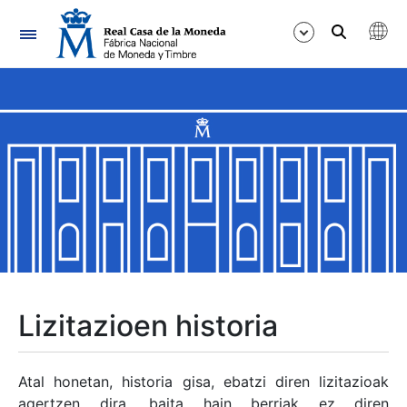
Nabigazioa
Erakutsi/Ezkutatu
Erakutsi/Ezkutatu
Erakutsi/Ezkutatu
Erakutsi/Ezkutatu
Erakutsi/Ezkutatu
Lizitazioen historia
Erakutsi/Ezkutatu
Atal honetan, historia gisa, ebatzi diren lizitazioak
agertzen dira, baita hain berriak ez diren