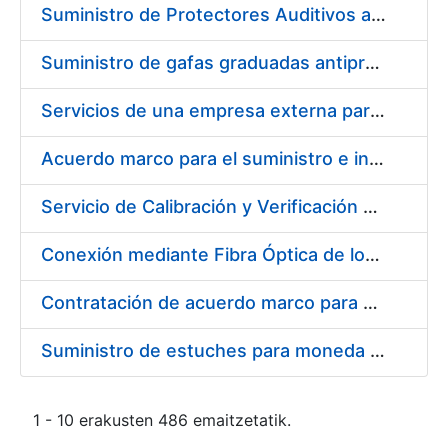
Suministro de Protectores Auditivos a medida para las personas trabajadoras de los Centros de Trabajo de Madrid y Burgos
Suministro de gafas graduadas antiproyecciones para los trabajadores de la FNMT-RCM en los centros de trabajo de Madrid y Burgos
Servicios de una empresa externa para el asesoramiento y resolución de los recursos de alzada que se presentan relacionados con procesos de selección para la FNMT-RCM
Acuerdo marco para el suministro e instalación de persianas, estores y otros complementos
Servicio de Calibración y Verificación Externa de los Equipos de Medición del Servicio de Prevención de la FNMT-RCM
Conexión mediante Fibra Óptica de los Centros de Proceso de Datos (CPDs) de las sedes de la FNMT-RCM de Burgos y Madrid
Contratación de acuerdo marco para el Suministro de Material de Electricidad para la Fábrica Nacional de Moneda y Timbre-Real Casa de la Moneda en su centro de trabajo de Burgos
Suministro de estuches para moneda de 30 €
1 - 10 erakusten 486 emaitzetatik.