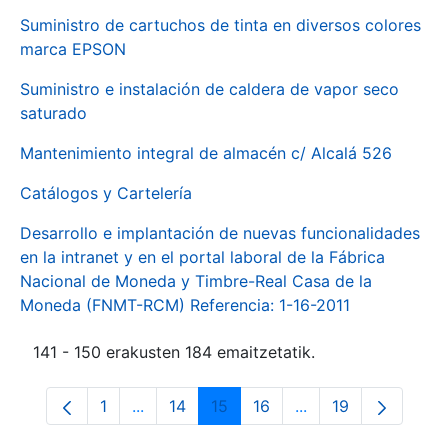
Suministro de cartuchos de tinta en diversos colores
marca EPSON
Suministro e instalación de caldera de vapor seco
saturado
Mantenimiento integral de almacén c/ Alcalá 526
Catálogos y Cartelería
Desarrollo e implantación de nuevas funcionalidades
en la intranet y en el portal laboral de la Fábrica
Nacional de Moneda y Timbre-Real Casa de la
Moneda (FNMT-RCM) Referencia: 1-16-2011
141 - 150 erakusten 184 emaitzetatik.
1
...
14
15
16
...
19
Orrialdea
Intermediate Pages Use TAB to navigate.
Orrialdea
Orrialdea
Orrialdea
Intermediate Pages
Orrialdea