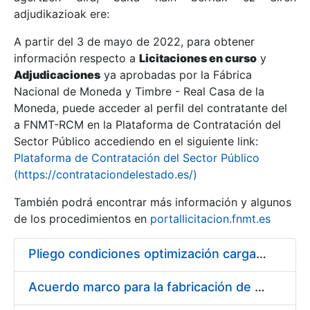
adjudikazioak ere:
A partir del 3 de mayo de 2022, para obtener
Erakutsi/Ezkutatu
información respecto a
Licitaciones en curso
y
Erakutsi/Ezkutatu
Adjudicaciones
ya aprobadas por la Fábrica
Nacional de Moneda y Timbre - Real Casa de la
Erakutsi/Ezkutatu
Moneda, puede acceder al perfil del contratante del
a FNMT-RCM en la Plataforma de Contratación del
Sector Público accediendo en el siguiente link:
Plataforma de Contratación del Sector Público
(https://contrataciondelestado.es/)
También podrá encontrar más información y algunos
de los procedimientos en
portallicitacion.fnmt.es
Pliego condiciones optimización cargas compras firmado
Erakutsi/Ezkutatu
Acuerdo marco para la fabricación de piezas