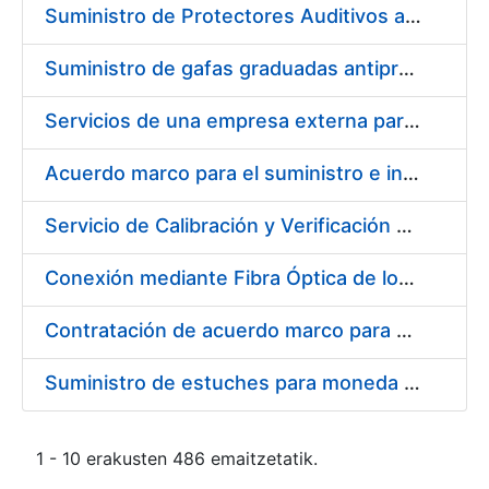
Suministro de Protectores Auditivos a medida para las personas trabajadoras de los Centros de Trabajo de Madrid y Burgos
Suministro de gafas graduadas antiproyecciones para los trabajadores de la FNMT-RCM en los centros de trabajo de Madrid y Burgos
Servicios de una empresa externa para el asesoramiento y resolución de los recursos de alzada que se presentan relacionados con procesos de selección para la FNMT-RCM
Acuerdo marco para el suministro e instalación de persianas, estores y otros complementos
Servicio de Calibración y Verificación Externa de los Equipos de Medición del Servicio de Prevención de la FNMT-RCM
Conexión mediante Fibra Óptica de los Centros de Proceso de Datos (CPDs) de las sedes de la FNMT-RCM de Burgos y Madrid
Contratación de acuerdo marco para el Suministro de Material de Electricidad para la Fábrica Nacional de Moneda y Timbre-Real Casa de la Moneda en su centro de trabajo de Burgos
Suministro de estuches para moneda de 30 €
1 - 10 erakusten 486 emaitzetatik.