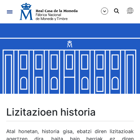
Nabigazioa
Erakutsi/Ezkutatu
Erakutsi/Ezkutatu
Erakutsi/Ezkutatu
Erakutsi/Ezkutatu
Erakutsi/Ezkutatu
Lizitazioen historia
Erakutsi/Ezkutatu
Atal honetan, historia gisa, ebatzi diren lizitazioak
agertzen dira, baita hain berriak ez diren