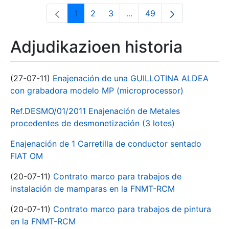
1
2
3
...
49
Orrialdea
Orrialdea
Orrialdea
Intermediate Pages Use T
Orrialdea
Adjudikazioen historia
(27-07-11)
Enajenación de una GUILLOTINA ALDEA
con grabadora modelo MP (microprocessor)
Ref.DESMO/01/2011 Enajenación de Metales
procedentes de desmonetización (3 lotes)
Enajenación de 1 Carretilla de conductor sentado
FIAT OM
(20-07-11)
Contrato marco para trabajos de
instalación de mamparas en la FNMT-RCM
(20-07-11)
Contrato marco para trabajos de pintura
en la FNMT-RCM