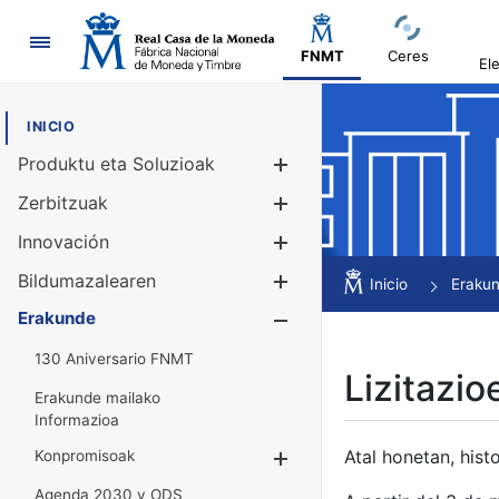
Nabigazioa
FNMT
Ceres
El
INICIO
Produktu eta Soluzioak
Erakutsi/Ezku
Zerbitzuak
Erakutsi/Ezku
Innovación
Erakutsi/Ezku
Bildumazalearen
Erakutsi/Ezku
Inicio
Eraku
Erakunde
Erakutsi/Ezku
130 Aniversario FNMT
Lizitazio
Erakunde mailako
Informazioa
Atal honetan, histo
Konpromisoak
Erakutsi/Ezkuta
Agenda 2030 y ODS