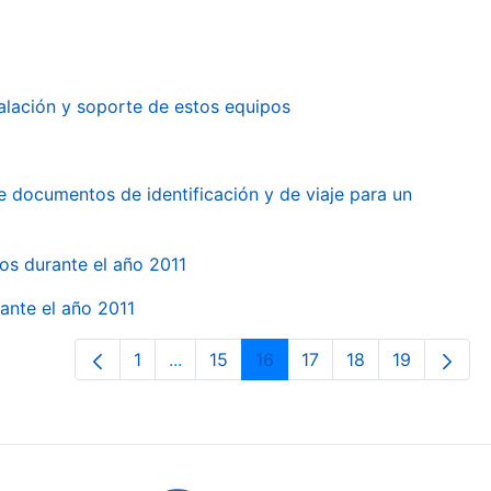
alación y soporte de estos equipos
e documentos de identificación y de viaje para un
gos durante el año 2011
ante el año 2011
1
...
15
16
17
18
19
Orrialdea
Intermediate Pages Use TAB to naviga
Orrialdea
Orrialdea
Orrialdea
Orrialdea
Orrialdea