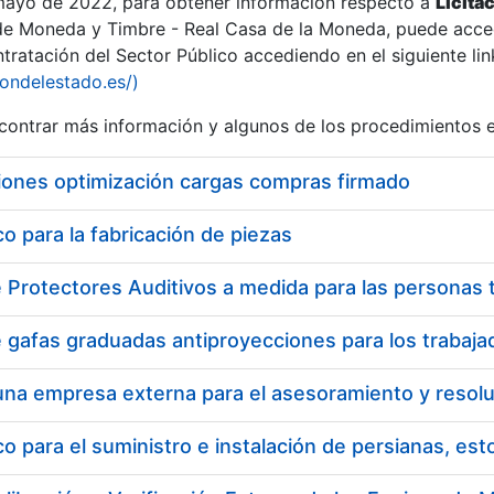
 mayo de 2022, para obtener información respecto a
Licita
de Moneda y Timbre - Real Casa de la Moneda, puede acced
ratación del Sector Público accediendo en el siguiente lin
tu
iondelestado.es/)
tu
ontrar más información y algunos de los procedimientos 
atu
iones optimización cargas compras firmado
 para la fabricación de piezas
tatu
 para el suministro e instalación de persianas, es