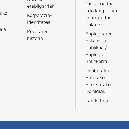
funtzionarioak
erabilgarriak
edo langile lan-
ruko
Korporazio-
kontratudun
Identitatea
finkoak
tala
Pezetaren
Enpleguaren
historia
Eskaintza
Publikoa /
Enplegu
Iraunkorra
Denboraldi
Baterako
Plazetarako
Deialdiak
Lan Poltsa