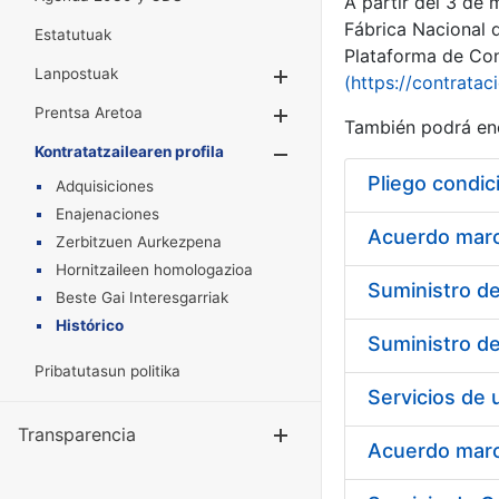
A partir del 3 de
Fábrica Nacional 
Estatutuak
Plataforma de Cont
Lanpostuak
Erakutsi/Ezkuta
(https://contratac
Prentsa Aretoa
Erakutsi/Ezkuta
También podrá enc
Kontratatzailearen profila
Erakutsi/Ezkut
Pliego condic
Adquisiciones
Enajenaciones
Acuerdo marco
Zerbitzuen Aurkezpena
Hornitzaileen homologazioa
Beste Gai Interesgarriak
Histórico
Pribatutasun politika
Transparencia
Erakutsi/Ezku
Acuerdo marco