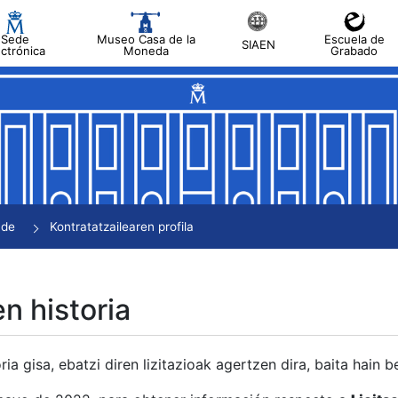
Sede
Museo Casa de la
Escuela de
SIAEN
ectrónica
Moneda
Grabado
tatu
tatu
tatu
tatu
nde
Kontratatzailearen profila
tatu
en historia
ria gisa, ebatzi diren lizitazioak agertzen dira, baita hain 
tu