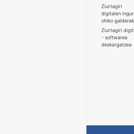
Ziurtagiri
digitalen ingu
ohiko galderak
Ziurtagiri digi
- softwarea
deskargatzea