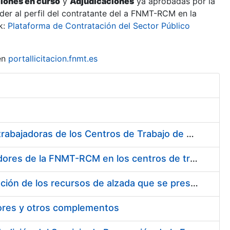
ciones en curso
y
Adjudicaciones
ya aprobadas por la
er al perfil del contratante del a FNMT-RCM en la
k:
Plataforma de Contratación del Sector Público
en
portallicitacion.fnmt.es
Suministro de Protectores Auditivos a medida para las personas trabajadoras de los Centros de Trabajo de Madrid y Burgos
Suministro de gafas graduadas antiproyecciones para los trabajadores de la FNMT-RCM en los centros de trabajo de Madrid y Burgos
Servicios de una empresa externa para el asesoramiento y resolución de los recursos de alzada que se presentan relacionados con procesos de selección para la FNMT-RCM
tores y otros complementos