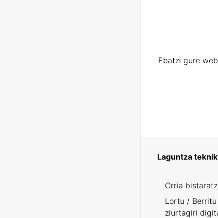
Ebatzi gure web
Laguntza tekni
Orria bistarat
Lortu / Berritu
ziurtagiri digit