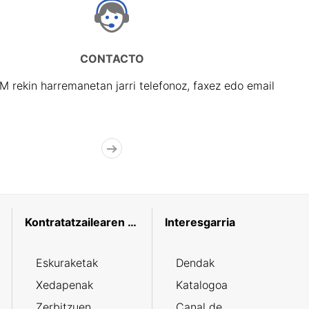
CONTACTO
rekin harremanetan jarri telefonoz, faxez edo email
Kontratatzailearen profila
Interesgarria
Eskuraketak
Dendak
Xedapenak
Katalogoa
Zerbitzuen
Canal de