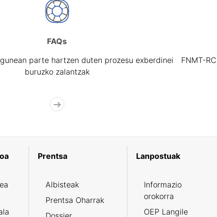
FAQs
gunean parte hartzen duten prozesu exberdinei
FNMT-RCM 
buruzko zalantzak
koa
Prentsa
Lanpostuak
zea
Albisteak
Informazio
orokorra
Prentsa Oharrak
ala
OEP Langile
Dossier