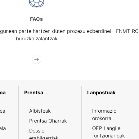
FAQs
gunean parte hartzen duten prozesu exberdinei
FNMT-RCM 
buruzko zalantzak
koa
Prentsa
Lanpostuak
zea
Albisteak
Informazio
orokorra
Prentsa Oharrak
ala
OEP Langile
Dossier
funtzionarioak
erabilgarriak