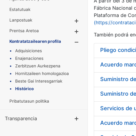
A partir del 3 de
Fábrica Nacional 
Estatutuak
Plataforma de Cont
Lanpostuak
Erakutsi/Ezkuta
(https://contratac
Prentsa Aretoa
Erakutsi/Ezkuta
También podrá enc
Kontratatzailearen profila
Erakutsi/Ezkut
Pliego condic
Adquisiciones
Enajenaciones
Acuerdo marco
Zerbitzuen Aurkezpena
Hornitzaileen homologazioa
Beste Gai Interesgarriak
Histórico
Pribatutasun politika
Transparencia
Erakutsi/Ezku
Acuerdo marco