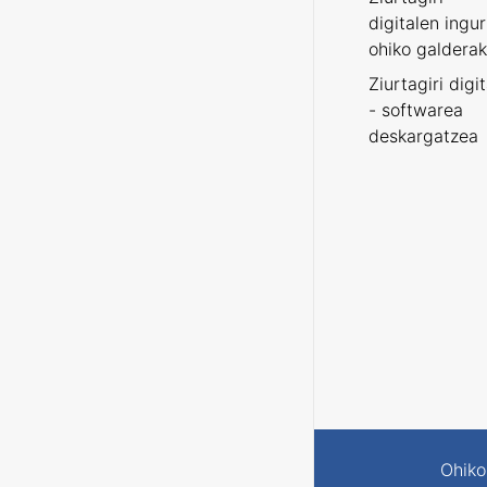
digitalen ingu
ohiko galderak
Ziurtagiri digi
- softwarea
deskargatzea
Ohiko