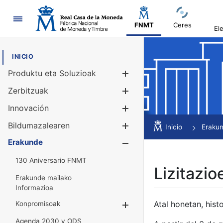
Nabigazioa
FNMT
Ceres
El
INICIO
Produktu eta Soluzioak
Erakutsi/Ezku
Zerbitzuak
Erakutsi/Ezku
Innovación
Erakutsi/Ezku
Bildumazalearen
Erakutsi/Ezku
Inicio
Eraku
Erakunde
Erakutsi/Ezku
130 Aniversario FNMT
Lizitazio
Erakunde mailako
Informazioa
Atal honetan, histo
Konpromisoak
Erakutsi/Ezkuta
Agenda 2030 y ODS