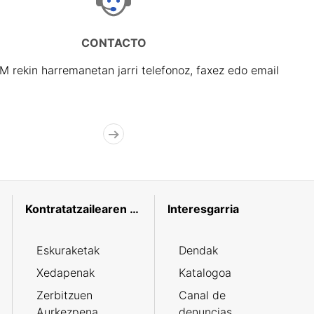
CONTACTO
rekin harremanetan jarri telefonoz, faxez edo email
Kontratatzailearen profila
Interesgarria
Eskuraketak
Dendak
Xedapenak
Katalogoa
Zerbitzuen
Canal de
Aurkezpena
denuncias