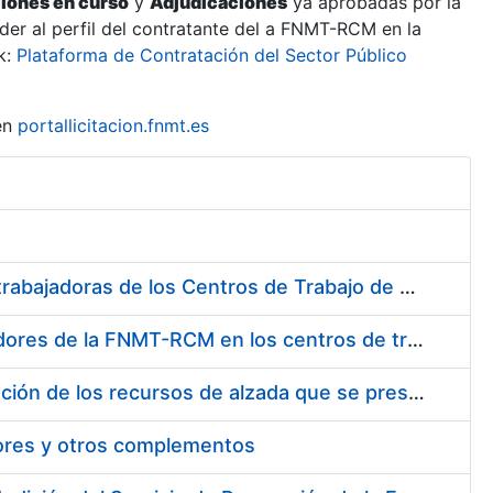
ciones en curso
y
Adjudicaciones
ya aprobadas por la
er al perfil del contratante del a FNMT-RCM en la
k:
Plataforma de Contratación del Sector Público
en
portallicitacion.fnmt.es
Suministro de Protectores Auditivos a medida para las personas trabajadoras de los Centros de Trabajo de Madrid y Burgos
Suministro de gafas graduadas antiproyecciones para los trabajadores de la FNMT-RCM en los centros de trabajo de Madrid y Burgos
Servicios de una empresa externa para el asesoramiento y resolución de los recursos de alzada que se presentan relacionados con procesos de selección para la FNMT-RCM
tores y otros complementos