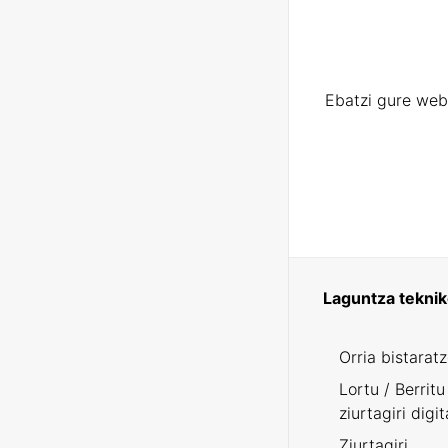
Ebatzi gure web
Laguntza tekni
Orria bistarat
Lortu / Berritu
ziurtagiri digit
Ziurtagiri