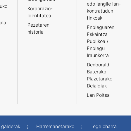
edo langile lan-
ruko
Korporazio-
kontratudun
Identitatea
finkoak
tala
Pezetaren
Enpleguaren
historia
Eskaintza
Publikoa /
Enplegu
Iraunkorra
Denboraldi
Baterako
Plazetarako
Deialdiak
Lan Poltsa
 galderak
Harremanetarako
Lege oharra