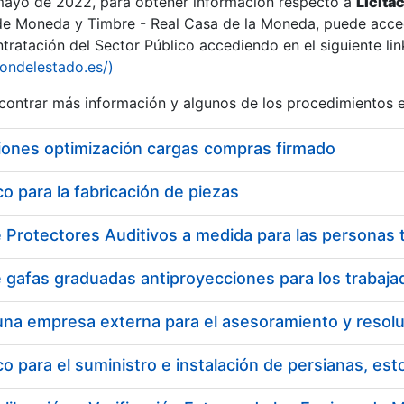
 mayo de 2022, para obtener información respecto a
Licita
de Moneda y Timbre - Real Casa de la Moneda, puede acced
ratación del Sector Público accediendo en el siguiente lin
tu
iondelestado.es/)
tu
ontrar más información y algunos de los procedimientos 
atu
iones optimización cargas compras firmado
 para la fabricación de piezas
tatu
 para el suministro e instalación de persianas, es