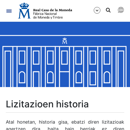
Nabigazioa
Erakutsi/Ezkutatu
Erakutsi/Ezkutatu
Erakutsi/Ezkutatu
Erakutsi/Ezkutatu
Erakutsi/Ezkutatu
Lizitazioen historia
Erakutsi/Ezkutatu
Atal honetan, historia gisa, ebatzi diren lizitazioak
agertzen dira, baita hain berriak ez diren