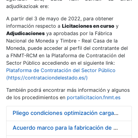
adjudikazioak ere:
A partir del 3 de mayo de 2022, para obtener
Erakutsi/Ezkutatu
información respecto a
Licitaciones en curso
y
Erakutsi/Ezkutatu
Adjudicaciones
ya aprobadas por la Fábrica
Nacional de Moneda y Timbre - Real Casa de la
Erakutsi/Ezkutatu
Moneda, puede acceder al perfil del contratante del
a FNMT-RCM en la Plataforma de Contratación del
Sector Público accediendo en el siguiente link:
Plataforma de Contratación del Sector Público
(https://contrataciondelestado.es/)
También podrá encontrar más información y algunos
de los procedimientos en
portallicitacion.fnmt.es
Pliego condiciones optimización cargas compras firmado
Erakutsi/Ezkutatu
Acuerdo marco para la fabricación de piezas