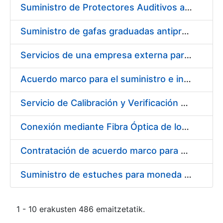
Suministro de Protectores Auditivos a medida para las personas trabajadoras de los Centros de Trabajo de Madrid y Burgos
Suministro de gafas graduadas antiproyecciones para los trabajadores de la FNMT-RCM en los centros de trabajo de Madrid y Burgos
Servicios de una empresa externa para el asesoramiento y resolución de los recursos de alzada que se presentan relacionados con procesos de selección para la FNMT-RCM
Acuerdo marco para el suministro e instalación de persianas, estores y otros complementos
Servicio de Calibración y Verificación Externa de los Equipos de Medición del Servicio de Prevención de la FNMT-RCM
Conexión mediante Fibra Óptica de los Centros de Proceso de Datos (CPDs) de las sedes de la FNMT-RCM de Burgos y Madrid
Contratación de acuerdo marco para el Suministro de Material de Electricidad para la Fábrica Nacional de Moneda y Timbre-Real Casa de la Moneda en su centro de trabajo de Burgos
Suministro de estuches para moneda de 30 €
1 - 10 erakusten 486 emaitzetatik.