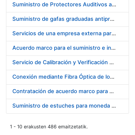
Suministro de Protectores Auditivos a medida para las personas trabajadoras de los Centros de Trabajo de Madrid y Burgos
Suministro de gafas graduadas antiproyecciones para los trabajadores de la FNMT-RCM en los centros de trabajo de Madrid y Burgos
Servicios de una empresa externa para el asesoramiento y resolución de los recursos de alzada que se presentan relacionados con procesos de selección para la FNMT-RCM
Acuerdo marco para el suministro e instalación de persianas, estores y otros complementos
Servicio de Calibración y Verificación Externa de los Equipos de Medición del Servicio de Prevención de la FNMT-RCM
Conexión mediante Fibra Óptica de los Centros de Proceso de Datos (CPDs) de las sedes de la FNMT-RCM de Burgos y Madrid
Contratación de acuerdo marco para el Suministro de Material de Electricidad para la Fábrica Nacional de Moneda y Timbre-Real Casa de la Moneda en su centro de trabajo de Burgos
Suministro de estuches para moneda de 30 €
1 - 10 erakusten 486 emaitzetatik.