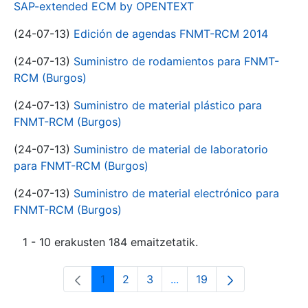
SAP-extended ECM by OPENTEXT
(24-07-13)
Edición de agendas FNMT-RCM 2014
(24-07-13)
Suministro de rodamientos para FNMT-
RCM (Burgos)
(24-07-13)
Suministro de material plástico para
FNMT-RCM (Burgos)
(24-07-13)
Suministro de material de laboratorio
para FNMT-RCM (Burgos)
(24-07-13)
Suministro de material electrónico para
FNMT-RCM (Burgos)
1 - 10 erakusten 184 emaitzetatik.
1
2
3
...
19
Orrialdea
Orrialdea
Orrialdea
Intermediate Pages Use T
Orrialdea