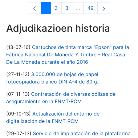
1
2
3
...
49
Orrialdea
Orrialdea
Orrialdea
Intermediate Pages Use T
Orrialdea
Adjudikazioen historia
(13-07-16)
Cartuchos de tinta marca "Epson" para la
Fábrica Nacional De Moneda Y Timbre – Real Casa
De La Moneda durante el año 2016
(27-11-13)
3.000.000 de hojas de papel
fotocopiadora blanco DIN A-4 de 80 g.
(07-11-13)
Contratación de diversas pólizas de
aseguramiento en la FNMT-RCM
(09-10-13)
Actualización del entorno de
digitalización de la FNMT-RCM
(29-07-13)
Servicio de implantación de la plataforma