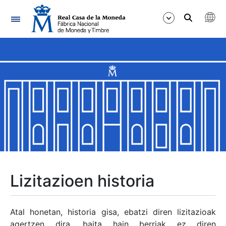
Nabigazioa
Erakutsi/Ezkutatu
Erakutsi/Ezkutatu
Erakutsi/Ezkutatu
Erakutsi/Ezkutatu
Erakutsi/Ezkutatu
Lizitazioen historia
Erakutsi/Ezkutatu
Atal honetan, historia gisa, ebatzi diren lizitazioak
agertzen dira, baita hain berriak ez diren