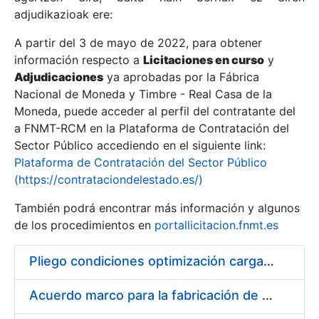
adjudikazioak ere:
A partir del 3 de mayo de 2022, para obtener
Erakutsi/Ezkutatu
información respecto a
Licitaciones en curso
y
Erakutsi/Ezkutatu
Adjudicaciones
ya aprobadas por la Fábrica
Nacional de Moneda y Timbre - Real Casa de la
Erakutsi/Ezkutatu
Moneda, puede acceder al perfil del contratante del
a FNMT-RCM en la Plataforma de Contratación del
Sector Público accediendo en el siguiente link:
Plataforma de Contratación del Sector Público
(https://contrataciondelestado.es/)
También podrá encontrar más información y algunos
de los procedimientos en
portallicitacion.fnmt.es
Pliego condiciones optimización cargas compras firmado
Erakutsi/Ezkutatu
Acuerdo marco para la fabricación de piezas