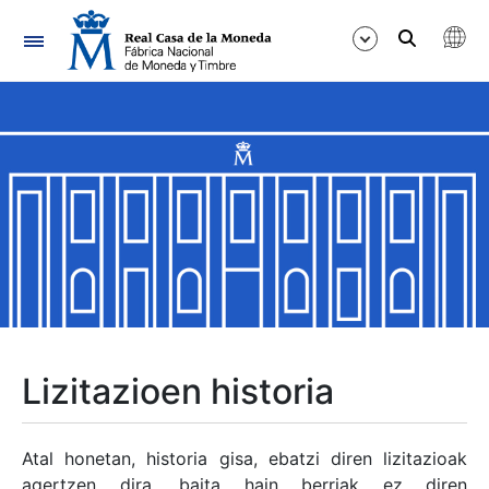
Nabigazioa
Erakutsi/Ezkutatu
Erakutsi/Ezkutatu
Erakutsi/Ezkutatu
Erakutsi/Ezkutatu
Erakutsi/Ezkutatu
Lizitazioen historia
Erakutsi/Ezkutatu
Atal honetan, historia gisa, ebatzi diren lizitazioak
agertzen dira, baita hain berriak ez diren