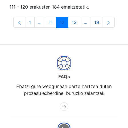
111 - 120 erakusten 184 emaitzetatik.
1
...
11
12
13
...
19
Orrialdea
Intermediate Pages Use TAB to navigate.
Orrialdea
Orrialdea
Orrialdea
Intermediate Pages
Orrialdea
FAQs
Ebatzi gure webgunean parte hartzen duten
prozesu exberdinei buruzko zalantzak