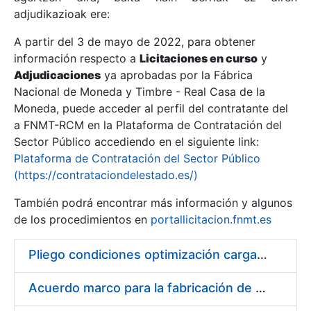
adjudikazioak ere:
A partir del 3 de mayo de 2022, para obtener
Erakutsi/Ezkutatu
información respecto a
Licitaciones en curso
y
Erakutsi/Ezkutatu
Adjudicaciones
ya aprobadas por la Fábrica
Nacional de Moneda y Timbre - Real Casa de la
Erakutsi/Ezkutatu
Moneda, puede acceder al perfil del contratante del
a FNMT-RCM en la Plataforma de Contratación del
Sector Público accediendo en el siguiente link:
Plataforma de Contratación del Sector Público
(https://contrataciondelestado.es/)
También podrá encontrar más información y algunos
de los procedimientos en
portallicitacion.fnmt.es
Pliego condiciones optimización cargas compras firmado
Erakutsi/Ezkutatu
Acuerdo marco para la fabricación de piezas