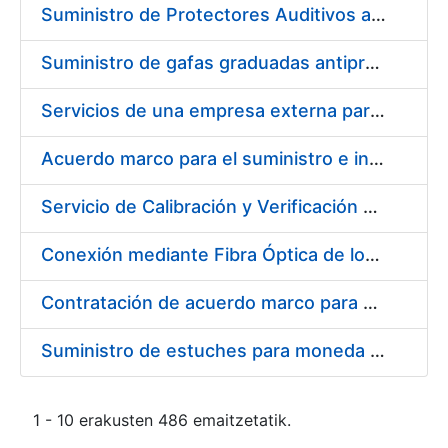
Suministro de Protectores Auditivos a medida para las personas trabajadoras de los Centros de Trabajo de Madrid y Burgos
Suministro de gafas graduadas antiproyecciones para los trabajadores de la FNMT-RCM en los centros de trabajo de Madrid y Burgos
Servicios de una empresa externa para el asesoramiento y resolución de los recursos de alzada que se presentan relacionados con procesos de selección para la FNMT-RCM
Acuerdo marco para el suministro e instalación de persianas, estores y otros complementos
Servicio de Calibración y Verificación Externa de los Equipos de Medición del Servicio de Prevención de la FNMT-RCM
Conexión mediante Fibra Óptica de los Centros de Proceso de Datos (CPDs) de las sedes de la FNMT-RCM de Burgos y Madrid
Contratación de acuerdo marco para el Suministro de Material de Electricidad para la Fábrica Nacional de Moneda y Timbre-Real Casa de la Moneda en su centro de trabajo de Burgos
Suministro de estuches para moneda de 30 €
1 - 10 erakusten 486 emaitzetatik.