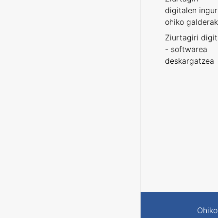
digitalen ingu
ohiko galderak
Ziurtagiri digi
- softwarea
deskargatzea
Ohiko