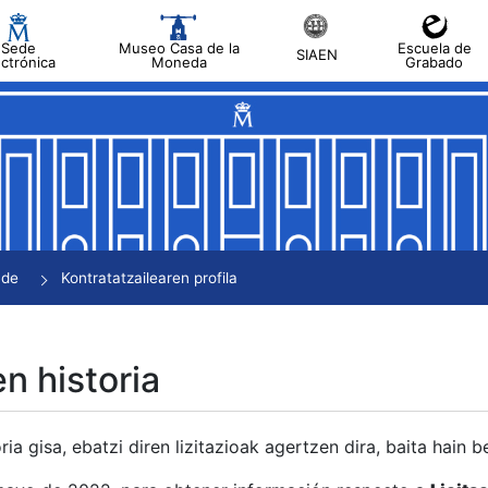
Sede
Museo Casa de la
Escuela de
SIAEN
ectrónica
Moneda
Grabado
tatu
tatu
tatu
tatu
nde
Kontratatzailearen profila
tatu
en historia
ria gisa, ebatzi diren lizitazioak agertzen dira, baita hain 
tu