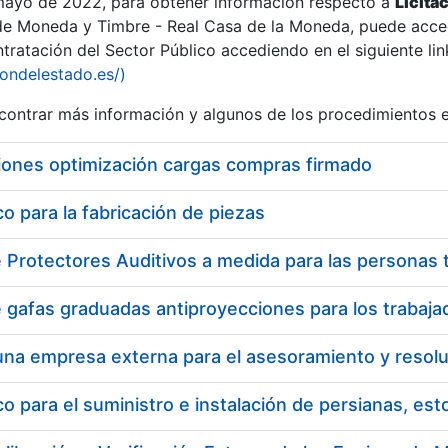
 mayo de 2022, para obtener información respecto a
Licita
de Moneda y Timbre - Real Casa de la Moneda, puede acced
ratación del Sector Público accediendo en el siguiente lin
tu
iondelestado.es/)
tu
ontrar más información y algunos de los procedimientos 
atu
iones optimización cargas compras firmado
 para la fabricación de piezas
tatu
 para el suministro e instalación de persianas, es