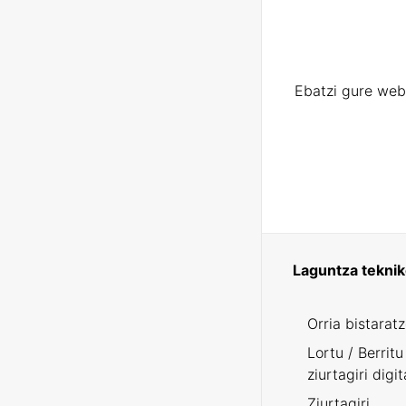
Ebatzi gure web
Laguntza tekni
Orria bistarat
Lortu / Berritu
ziurtagiri digit
Ziurtagiri