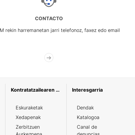
CONTACTO
rekin harremanetan jarri telefonoz, faxez edo email
Kontratatzailearen profila
Interesgarria
Eskuraketak
Dendak
Xedapenak
Katalogoa
Zerbitzuen
Canal de
Aurkezpena
denuncias