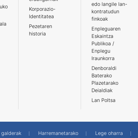
edo langile lan-
ruko
Korporazio-
kontratudun
Identitatea
finkoak
tala
Pezetaren
Enpleguaren
historia
Eskaintza
Publikoa /
Enplegu
Iraunkorra
Denboraldi
Baterako
Plazetarako
Deialdiak
Lan Poltsa
 galderak
Harremanetarako
Lege oharra