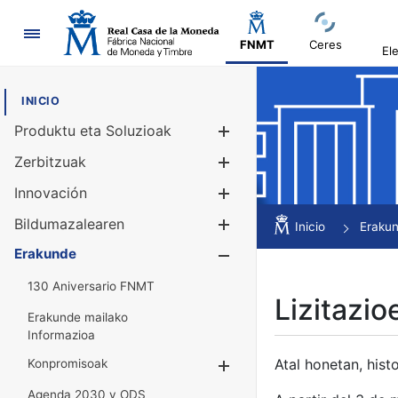
Nabigazioa
FNMT
Ceres
El
INICIO
Produktu eta Soluzioak
Erakutsi/Ezku
Zerbitzuak
Erakutsi/Ezku
Innovación
Erakutsi/Ezku
Bildumazalearen
Erakutsi/Ezku
Inicio
Eraku
Erakunde
Erakutsi/Ezku
130 Aniversario FNMT
Lizitazio
Erakunde mailako
Informazioa
Atal honetan, histo
Konpromisoak
Erakutsi/Ezkuta
Agenda 2030 y ODS