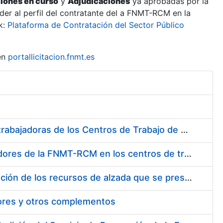
ciones en curso
y
Adjudicaciones
ya aprobadas por la
er al perfil del contratante del a FNMT-RCM en la
k:
Plataforma de Contratación del Sector Público
en
portallicitacion.fnmt.es
Suministro de Protectores Auditivos a medida para las personas trabajadoras de los Centros de Trabajo de Madrid y Burgos
Suministro de gafas graduadas antiproyecciones para los trabajadores de la FNMT-RCM en los centros de trabajo de Madrid y Burgos
Servicios de una empresa externa para el asesoramiento y resolución de los recursos de alzada que se presentan relacionados con procesos de selección para la FNMT-RCM
tores y otros complementos