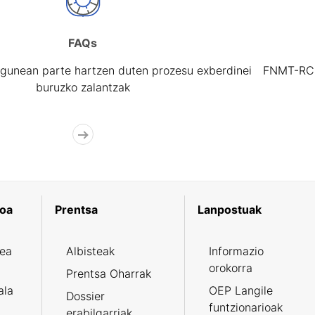
FAQs
gunean parte hartzen duten prozesu exberdinei
FNMT-RCM 
buruzko zalantzak
koa
Prentsa
Lanpostuak
zea
Albisteak
Informazio
orokorra
Prentsa Oharrak
ala
OEP Langile
Dossier
funtzionarioak
erabilgarriak