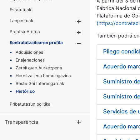
A partir del 3 de
Fábrica Nacional 
Estatutuak
Plataforma de Cont
Lanpostuak
Erakutsi/Ezkuta
(https://contratac
Prentsa Aretoa
Erakutsi/Ezkuta
También podrá enc
Kontratatzailearen profila
Erakutsi/Ezkut
Pliego condic
Adquisiciones
Enajenaciones
Acuerdo marco
Zerbitzuen Aurkezpena
Hornitzaileen homologazioa
Beste Gai Interesgarriak
Histórico
Pribatutasun politika
Transparencia
Erakutsi/Ezku
Acuerdo marco