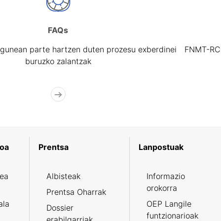
FAQs
gunean parte hartzen duten prozesu exberdinei
FNMT-RCM 
buruzko zalantzak
koa
Prentsa
Lanpostuak
zea
Albisteak
Informazio
orokorra
Prentsa Oharrak
ala
OEP Langile
Dossier
funtzionarioak
erabilgarriak