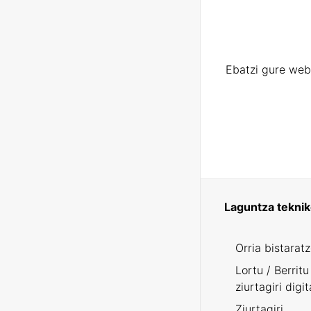
Ebatzi gure web
Laguntza tekni
Orria bistarat
Lortu / Berritu
ziurtagiri digit
Ziurtagiri