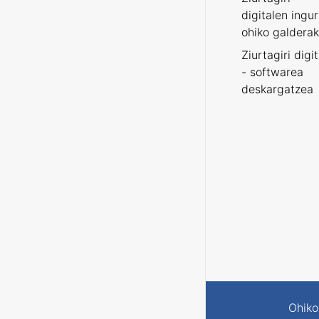
digitalen ingu
ohiko galderak
Ziurtagiri digi
- softwarea
deskargatzea
Ohiko