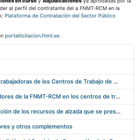
ciones en curso
y
Adjudicaciones
ya aprobadas por la
er al perfil del contratante del a FNMT-RCM en la
k:
Plataforma de Contratación del Sector Público
en
portallicitacion.fnmt.es
Suministro de Protectores Auditivos a medida para las personas trabajadoras de los Centros de Trabajo de Madrid y Burgos
Suministro de gafas graduadas antiproyecciones para los trabajadores de la FNMT-RCM en los centros de trabajo de Madrid y Burgos
Servicios de una empresa externa para el asesoramiento y resolución de los recursos de alzada que se presentan relacionados con procesos de selección para la FNMT-RCM
tores y otros complementos