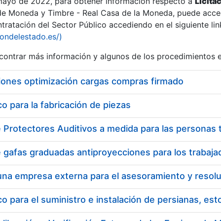
 mayo de 2022, para obtener información respecto a
Licita
de Moneda y Timbre - Real Casa de la Moneda, puede acced
ratación del Sector Público accediendo en el siguiente lin
tu
iondelestado.es/)
tu
ontrar más información y algunos de los procedimientos 
atu
iones optimización cargas compras firmado
 para la fabricación de piezas
tatu
 para el suministro e instalación de persianas, es