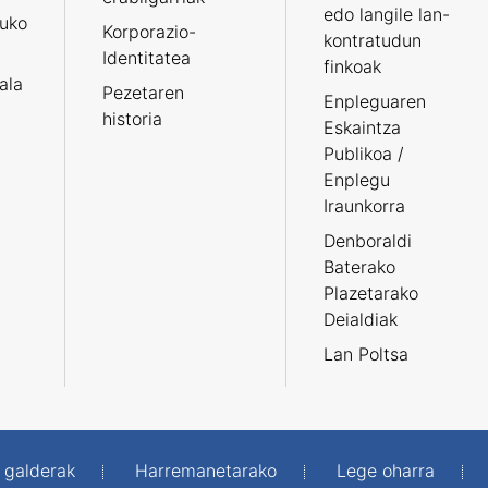
edo langile lan-
ruko
Korporazio-
kontratudun
Identitatea
finkoak
tala
Pezetaren
Enpleguaren
historia
Eskaintza
Publikoa /
Enplegu
Iraunkorra
Denboraldi
Baterako
Plazetarako
Deialdiak
Lan Poltsa
 galderak
Harremanetarako
Lege oharra