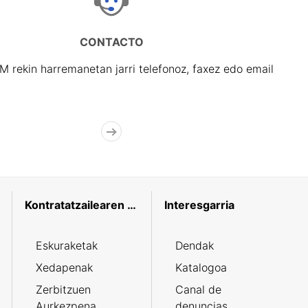
CONTACTO
rekin harremanetan jarri telefonoz, faxez edo email
Kontratatzailearen profila
Interesgarria
Eskuraketak
Dendak
Xedapenak
Katalogoa
Zerbitzuen
Canal de
Aurkezpena
denuncias