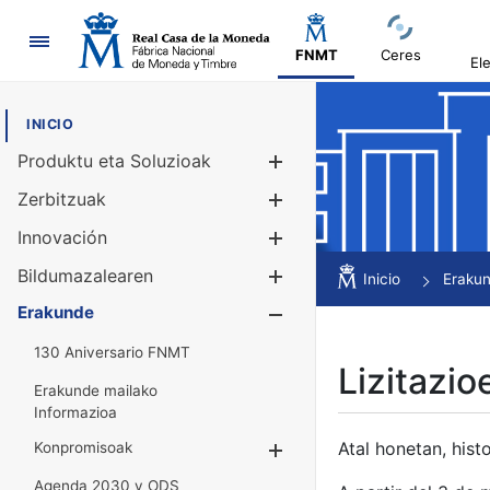
Nabigazioa
FNMT
Ceres
El
INICIO
Produktu eta Soluzioak
Erakutsi/Ezku
Zerbitzuak
Erakutsi/Ezku
Innovación
Erakutsi/Ezku
Bildumazalearen
Erakutsi/Ezku
Inicio
Eraku
Erakunde
Erakutsi/Ezku
130 Aniversario FNMT
Lizitazio
Erakunde mailako
Informazioa
Atal honetan, histo
Konpromisoak
Erakutsi/Ezkuta
Agenda 2030 y ODS