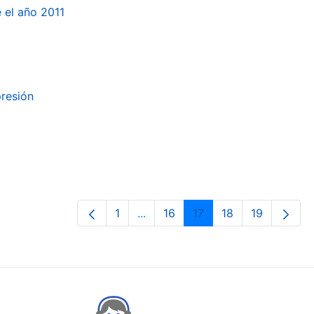
e el año 2011
presión
1
...
16
17
18
19
Orrialdea
Intermediate Pages Use TAB to n
Orrialdea
Orrialdea
Orrialdea
Orrialdea