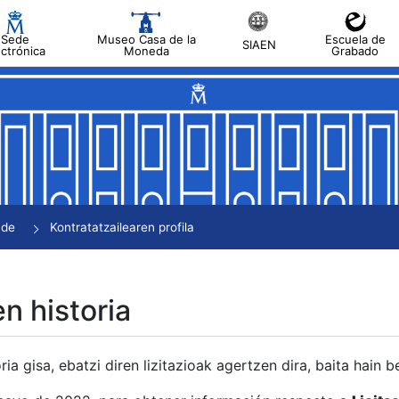
Sede
Museo Casa de la
Escuela de
SIAEN
ectrónica
Moneda
Grabado
tatu
tatu
tatu
tatu
nde
Kontratatzailearen profila
tatu
en historia
ria gisa, ebatzi diren lizitazioak agertzen dira, baita hain 
tu