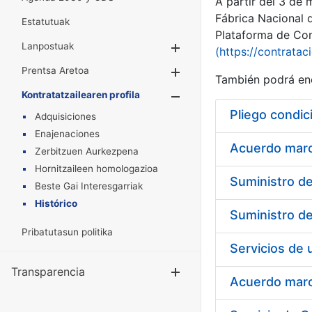
A partir del 3 de
Fábrica Nacional 
Estatutuak
Plataforma de Cont
Lanpostuak
Erakutsi/Ezkuta
(https://contratac
Prentsa Aretoa
Erakutsi/Ezkuta
También podrá enc
Kontratatzailearen profila
Erakutsi/Ezkut
Pliego condic
Adquisiciones
Enajenaciones
Acuerdo marco
Zerbitzuen Aurkezpena
Hornitzaileen homologazioa
Beste Gai Interesgarriak
Histórico
Pribatutasun politika
Transparencia
Erakutsi/Ezku
Acuerdo marco