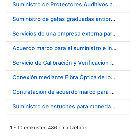
Suministro de Protectores Auditivos a medida para las personas trabajadoras de los Centros de Trabajo de Madrid y Burgos
Suministro de gafas graduadas antiproyecciones para los trabajadores de la FNMT-RCM en los centros de trabajo de Madrid y Burgos
Servicios de una empresa externa para el asesoramiento y resolución de los recursos de alzada que se presentan relacionados con procesos de selección para la FNMT-RCM
Acuerdo marco para el suministro e instalación de persianas, estores y otros complementos
Servicio de Calibración y Verificación Externa de los Equipos de Medición del Servicio de Prevención de la FNMT-RCM
Conexión mediante Fibra Óptica de los Centros de Proceso de Datos (CPDs) de las sedes de la FNMT-RCM de Burgos y Madrid
Contratación de acuerdo marco para el Suministro de Material de Electricidad para la Fábrica Nacional de Moneda y Timbre-Real Casa de la Moneda en su centro de trabajo de Burgos
Suministro de estuches para moneda de 30 €
1 - 10 erakusten 486 emaitzetatik.