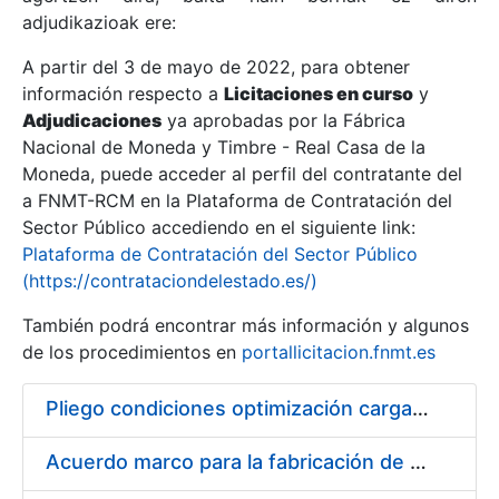
adjudikazioak ere:
A partir del 3 de mayo de 2022, para obtener
Erakutsi/Ezkutatu
información respecto a
Licitaciones en curso
y
Erakutsi/Ezkutatu
Adjudicaciones
ya aprobadas por la Fábrica
Nacional de Moneda y Timbre - Real Casa de la
Erakutsi/Ezkutatu
Moneda, puede acceder al perfil del contratante del
a FNMT-RCM en la Plataforma de Contratación del
Sector Público accediendo en el siguiente link:
Plataforma de Contratación del Sector Público
(https://contrataciondelestado.es/)
También podrá encontrar más información y algunos
de los procedimientos en
portallicitacion.fnmt.es
Pliego condiciones optimización cargas compras firmado
Erakutsi/Ezkutatu
Acuerdo marco para la fabricación de piezas