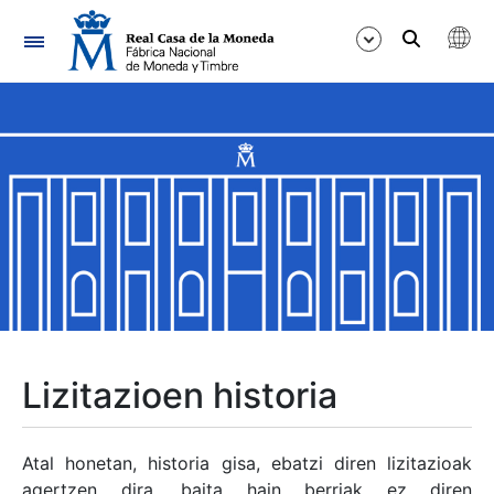
Nabigazioa
Erakutsi/Ezkutatu
Erakutsi/Ezkutatu
Erakutsi/Ezkutatu
Erakutsi/Ezkutatu
Erakutsi/Ezkutatu
Lizitazioen historia
Erakutsi/Ezkutatu
Atal honetan, historia gisa, ebatzi diren lizitazioak
agertzen dira, baita hain berriak ez diren