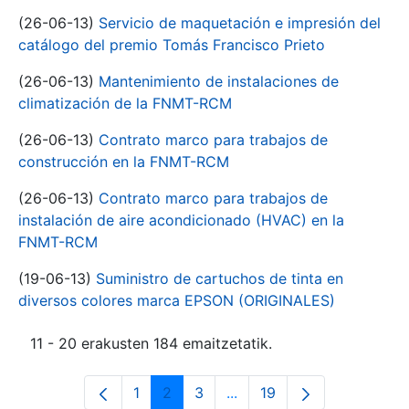
(26-06-13)
Servicio de maquetación e impresión del
catálogo del premio Tomás Francisco Prieto
(26-06-13)
Mantenimiento de instalaciones de
climatización de la FNMT-RCM
(26-06-13)
Contrato marco para trabajos de
construcción en la FNMT-RCM
(26-06-13)
Contrato marco para trabajos de
instalación de aire acondicionado (HVAC) en la
FNMT-RCM
(19-06-13)
Suministro de cartuchos de tinta en
diversos colores marca EPSON (ORIGINALES)
11 - 20 erakusten 184 emaitzetatik.
1
2
3
...
19
Orrialdea
Orrialdea
Orrialdea
Intermediate Pages Use T
Orrialdea