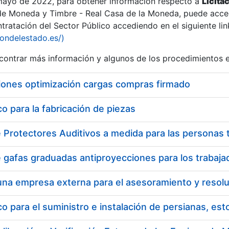
 mayo de 2022, para obtener información respecto a
Licita
de Moneda y Timbre - Real Casa de la Moneda, puede acced
ratación del Sector Público accediendo en el siguiente lin
tu
iondelestado.es/)
tu
ontrar más información y algunos de los procedimientos 
atu
iones optimización cargas compras firmado
 para la fabricación de piezas
tatu
 para el suministro e instalación de persianas, es