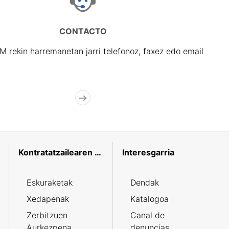
CONTACTO
rekin harremanetan jarri telefonoz, faxez edo email
Kontratatzailearen profila
Interesgarria
Eskuraketak
Dendak
Xedapenak
Katalogoa
Zerbitzuen
Canal de
Aurkezpena
denuncias