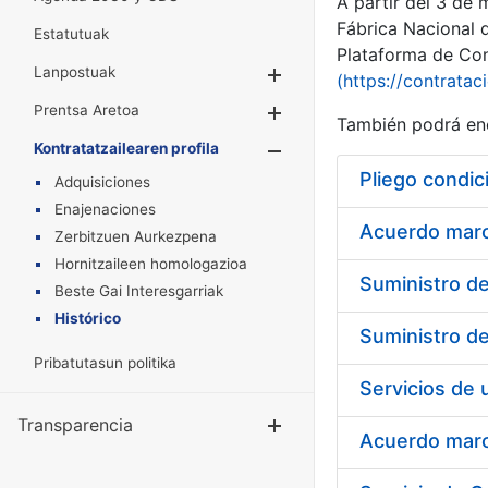
A partir del 3 de
Fábrica Nacional 
Estatutuak
Plataforma de Cont
Lanpostuak
Erakutsi/Ezkuta
(https://contratac
Prentsa Aretoa
Erakutsi/Ezkuta
También podrá enc
Kontratatzailearen profila
Erakutsi/Ezkut
Pliego condic
Adquisiciones
Enajenaciones
Acuerdo marco
Zerbitzuen Aurkezpena
Hornitzaileen homologazioa
Beste Gai Interesgarriak
Histórico
Pribatutasun politika
Transparencia
Erakutsi/Ezku
Acuerdo marco