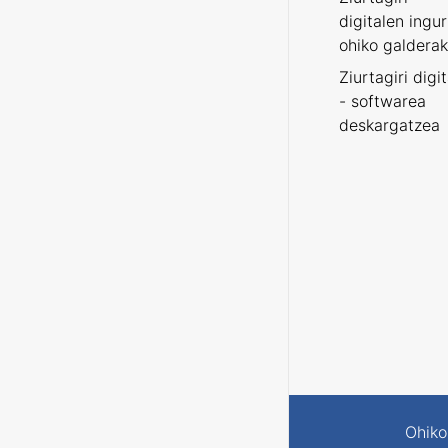
digitalen ingu
ohiko galderak
Ziurtagiri digi
- softwarea
deskargatzea
Ohiko