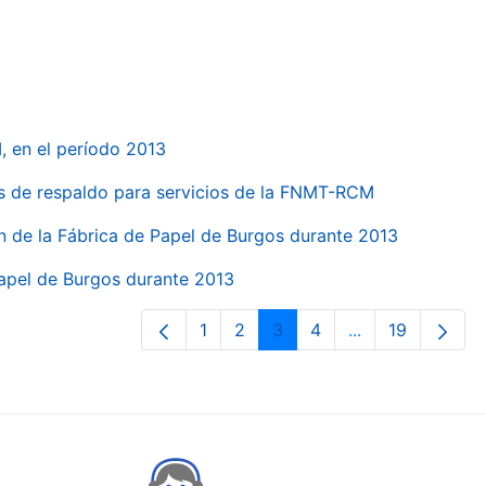
, en el período 2013
s de respaldo para servicios de la FNMT-RCM
n de la Fábrica de Papel de Burgos durante 2013
Papel de Burgos durante 2013
1
2
3
4
...
19
Orrialdea
Orrialdea
Orrialdea
Orrialdea
Intermediate Pa
Orrialdea