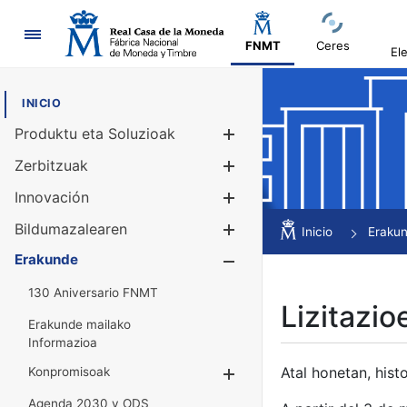
Nabigazioa
FNMT
Ceres
El
INICIO
Produktu eta Soluzioak
Erakutsi/Ezku
Zerbitzuak
Erakutsi/Ezku
Innovación
Erakutsi/Ezku
Bildumazalearen
Erakutsi/Ezku
Inicio
Eraku
Erakunde
Erakutsi/Ezku
130 Aniversario FNMT
Lizitazio
Erakunde mailako
Informazioa
Atal honetan, histo
Konpromisoak
Erakutsi/Ezkuta
Agenda 2030 y ODS