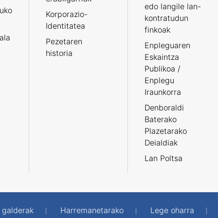
edo langile lan-
ruko
Korporazio-
kontratudun
Identitatea
finkoak
tala
Pezetaren
Enpleguaren
historia
Eskaintza
Publikoa /
Enplegu
Iraunkorra
Denboraldi
Baterako
Plazetarako
Deialdiak
Lan Poltsa
 galderak
Harremanetarako
Lege oharra