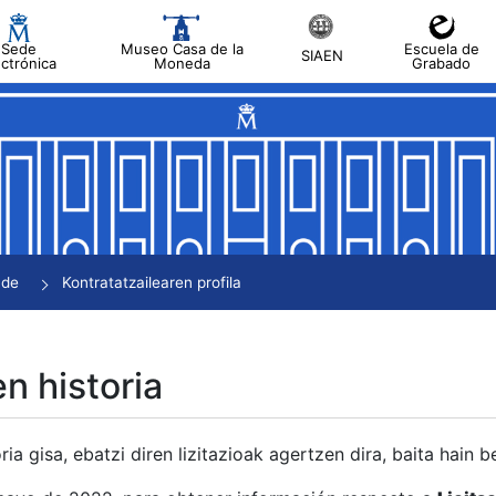
Sede
Museo Casa de la
Escuela de
SIAEN
ectrónica
Moneda
Grabado
tatu
tatu
tatu
tatu
nde
Kontratatzailearen profila
tatu
en historia
ria gisa, ebatzi diren lizitazioak agertzen dira, baita hain 
tu