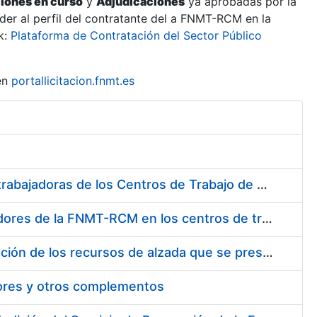
ciones en curso
y
Adjudicaciones
ya aprobadas por la
er al perfil del contratante del a FNMT-RCM en la
k:
Plataforma de Contratación del Sector Público
en
portallicitacion.fnmt.es
Suministro de Protectores Auditivos a medida para las personas trabajadoras de los Centros de Trabajo de Madrid y Burgos
Suministro de gafas graduadas antiproyecciones para los trabajadores de la FNMT-RCM en los centros de trabajo de Madrid y Burgos
Servicios de una empresa externa para el asesoramiento y resolución de los recursos de alzada que se presentan relacionados con procesos de selección para la FNMT-RCM
tores y otros complementos