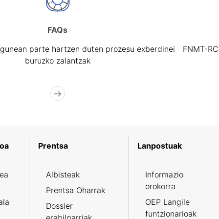
FAQs
gunean parte hartzen duten prozesu exberdinei
FNMT-RCM 
buruzko zalantzak
koa
Prentsa
Lanpostuak
zea
Albisteak
Informazio
orokorra
Prentsa Oharrak
ala
OEP Langile
Dossier
funtzionarioak
erabilgarriak