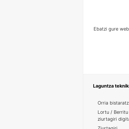
Ebatzi gure web
Laguntza tekni
Orria bistarat
Lortu / Berritu
ziurtagiri digit
Ziurtagiri