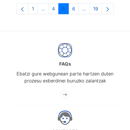
1
...
4
5
6
...
19
Orrialdea
Intermediate Pages Use TAB to navigat
Orrialdea
Orrialdea
Orrialdea
Intermediate Pages U
Orrialdea
FAQs
Ebatzi gure webgunean parte hartzen duten
prozesu exberdinei buruzko zalantzak