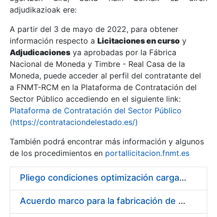
adjudikazioak ere:
A partir del 3 de mayo de 2022, para obtener
Erakutsi/Ezkutatu
información respecto a
Licitaciones en curso
y
Erakutsi/Ezkutatu
Adjudicaciones
ya aprobadas por la Fábrica
Nacional de Moneda y Timbre - Real Casa de la
Erakutsi/Ezkutatu
Moneda, puede acceder al perfil del contratante del
a FNMT-RCM en la Plataforma de Contratación del
Sector Público accediendo en el siguiente link:
Plataforma de Contratación del Sector Público
(https://contrataciondelestado.es/)
También podrá encontrar más información y algunos
de los procedimientos en
portallicitacion.fnmt.es
Pliego condiciones optimización cargas compras firmado
Erakutsi/Ezkutatu
Acuerdo marco para la fabricación de piezas