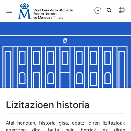
Nabigazioa
Erakutsi/Ezkutatu
Erakutsi/Ezkutatu
Erakutsi/Ezkutatu
Erakutsi/Ezkutatu
Erakutsi/Ezkutatu
Lizitazioen historia
Erakutsi/Ezkutatu
Atal honetan, historia gisa, ebatzi diren lizitazioak
agertzen dira, baita hain berriak ez diren