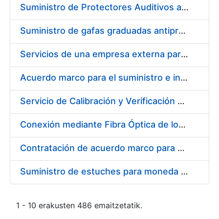
Suministro de Protectores Auditivos a medida para las personas trabajadoras de los Centros de Trabajo de Madrid y Burgos
Suministro de gafas graduadas antiproyecciones para los trabajadores de la FNMT-RCM en los centros de trabajo de Madrid y Burgos
Servicios de una empresa externa para el asesoramiento y resolución de los recursos de alzada que se presentan relacionados con procesos de selección para la FNMT-RCM
Acuerdo marco para el suministro e instalación de persianas, estores y otros complementos
Servicio de Calibración y Verificación Externa de los Equipos de Medición del Servicio de Prevención de la FNMT-RCM
Conexión mediante Fibra Óptica de los Centros de Proceso de Datos (CPDs) de las sedes de la FNMT-RCM de Burgos y Madrid
Contratación de acuerdo marco para el Suministro de Material de Electricidad para la Fábrica Nacional de Moneda y Timbre-Real Casa de la Moneda en su centro de trabajo de Burgos
Suministro de estuches para moneda de 30 €
1 - 10 erakusten 486 emaitzetatik.