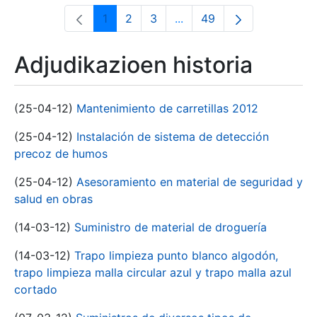
1
2
3
...
49
Orrialdea
Orrialdea
Orrialdea
Intermediate Pages Use T
Orrialdea
Adjudikazioen historia
(25-04-12)
Mantenimiento de carretillas 2012
(25-04-12)
Instalación de sistema de detección
precoz de humos
(25-04-12)
Asesoramiento en material de seguridad y
salud en obras
(14-03-12)
Suministro de material de droguería
(14-03-12)
Trapo limpieza punto blanco algodón,
trapo limpieza malla circular azul y trapo malla azul
cortado