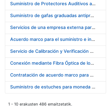
Suministro de Protectores Auditivos a medida para las personas trabajadoras de los Centros de Trabajo de Madrid y Burgos
Suministro de gafas graduadas antiproyecciones para los trabajadores de la FNMT-RCM en los centros de trabajo de Madrid y Burgos
Servicios de una empresa externa para el asesoramiento y resolución de los recursos de alzada que se presentan relacionados con procesos de selección para la FNMT-RCM
Acuerdo marco para el suministro e instalación de persianas, estores y otros complementos
Servicio de Calibración y Verificación Externa de los Equipos de Medición del Servicio de Prevención de la FNMT-RCM
Conexión mediante Fibra Óptica de los Centros de Proceso de Datos (CPDs) de las sedes de la FNMT-RCM de Burgos y Madrid
Contratación de acuerdo marco para el Suministro de Material de Electricidad para la Fábrica Nacional de Moneda y Timbre-Real Casa de la Moneda en su centro de trabajo de Burgos
Suministro de estuches para moneda de 30 €
1 - 10 erakusten 486 emaitzetatik.