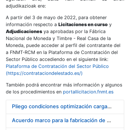
adjudikazioak ere:
A partir del 3 de mayo de 2022, para obtener
Erakutsi/Ezkutatu
información respecto a
Licitaciones en curso
y
Erakutsi/Ezkutatu
Adjudicaciones
ya aprobadas por la Fábrica
Nacional de Moneda y Timbre - Real Casa de la
Erakutsi/Ezkutatu
Moneda, puede acceder al perfil del contratante del
a FNMT-RCM en la Plataforma de Contratación del
Sector Público accediendo en el siguiente link:
Plataforma de Contratación del Sector Público
(https://contrataciondelestado.es/)
También podrá encontrar más información y algunos
de los procedimientos en
portallicitacion.fnmt.es
Pliego condiciones optimización cargas compras firmado
Erakutsi/Ezkutatu
Acuerdo marco para la fabricación de piezas