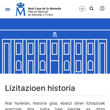
Nabigazioa
Erakutsi/Ezkutatu
Erakutsi/Ezkutatu
Erakutsi/Ezkutatu
Erakutsi/Ezkutatu
Erakutsi/Ezkutatu
Lizitazioen historia
Erakutsi/Ezkutatu
Atal honetan, historia gisa, ebatzi diren lizitazioak
agertzen dira, baita hain berriak ez diren