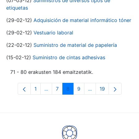
(07-03-12)
Suministros de diversos tipos de
etiquetas
(29-02-12)
Adquisición de material informático tóner
(29-02-12)
Vestuario laboral
(22-02-12)
Suministro de material de papelería
(15-02-12)
Suministro de cintas adhesivas
71 - 80 erakusten 184 emaitzetatik.
1
...
7
8
9
...
19
Orrialdea
Intermediate Pages Use TAB to navigat
Orrialdea
Orrialdea
Orrialdea
Intermediate Pages U
Orrialdea