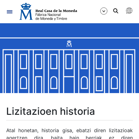
Nabigazioa
Erakutsi/Ezkutatu
Erakutsi/Ezkutatu
Erakutsi/Ezkutatu
Erakutsi/Ezkutatu
Erakutsi/Ezkutatu
Lizitazioen historia
Erakutsi/Ezkutatu
Atal honetan, historia gisa, ebatzi diren lizitazioak
agertzen dira, baita hain berriak ez diren