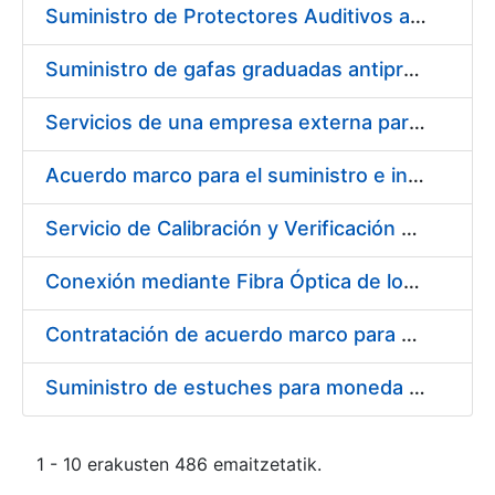
Suministro de Protectores Auditivos a medida para las personas trabajadoras de los Centros de Trabajo de Madrid y Burgos
Suministro de gafas graduadas antiproyecciones para los trabajadores de la FNMT-RCM en los centros de trabajo de Madrid y Burgos
Servicios de una empresa externa para el asesoramiento y resolución de los recursos de alzada que se presentan relacionados con procesos de selección para la FNMT-RCM
Acuerdo marco para el suministro e instalación de persianas, estores y otros complementos
Servicio de Calibración y Verificación Externa de los Equipos de Medición del Servicio de Prevención de la FNMT-RCM
Conexión mediante Fibra Óptica de los Centros de Proceso de Datos (CPDs) de las sedes de la FNMT-RCM de Burgos y Madrid
Contratación de acuerdo marco para el Suministro de Material de Electricidad para la Fábrica Nacional de Moneda y Timbre-Real Casa de la Moneda en su centro de trabajo de Burgos
Suministro de estuches para moneda de 30 €
1 - 10 erakusten 486 emaitzetatik.