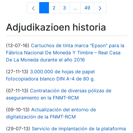
1
2
3
...
49
Orrialdea
Orrialdea
Orrialdea
Intermediate Pages Use T
Orrialdea
Adjudikazioen historia
(13-07-16)
Cartuchos de tinta marca "Epson" para la
Fábrica Nacional De Moneda Y Timbre – Real Casa
De La Moneda durante el año 2016
(27-11-13)
3.000.000 de hojas de papel
fotocopiadora blanco DIN A-4 de 80 g.
(07-11-13)
Contratación de diversas pólizas de
aseguramiento en la FNMT-RCM
(09-10-13)
Actualización del entorno de
digitalización de la FNMT-RCM
(29-07-13)
Servicio de implantación de la plataforma