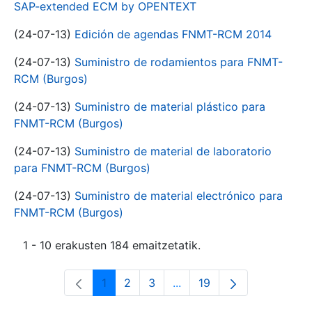
SAP-extended ECM by OPENTEXT
(24-07-13)
Edición de agendas FNMT-RCM 2014
(24-07-13)
Suministro de rodamientos para FNMT-
RCM (Burgos)
(24-07-13)
Suministro de material plástico para
FNMT-RCM (Burgos)
(24-07-13)
Suministro de material de laboratorio
para FNMT-RCM (Burgos)
(24-07-13)
Suministro de material electrónico para
FNMT-RCM (Burgos)
1 - 10 erakusten 184 emaitzetatik.
1
2
3
...
19
Orrialdea
Orrialdea
Orrialdea
Intermediate Pages Use T
Orrialdea