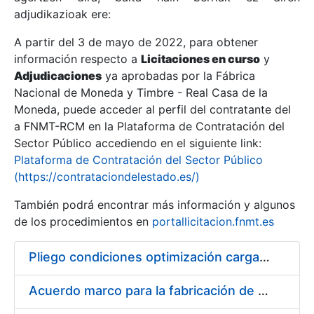
adjudikazioak ere:
A partir del 3 de mayo de 2022, para obtener
Erakutsi/Ezkutatu
información respecto a
Licitaciones en curso
y
Erakutsi/Ezkutatu
Adjudicaciones
ya aprobadas por la Fábrica
Nacional de Moneda y Timbre - Real Casa de la
Erakutsi/Ezkutatu
Moneda, puede acceder al perfil del contratante del
a FNMT-RCM en la Plataforma de Contratación del
Sector Público accediendo en el siguiente link:
Plataforma de Contratación del Sector Público
(https://contrataciondelestado.es/)
También podrá encontrar más información y algunos
de los procedimientos en
portallicitacion.fnmt.es
Pliego condiciones optimización cargas compras firmado
Erakutsi/Ezkutatu
Acuerdo marco para la fabricación de piezas