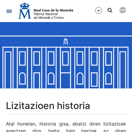
Nabigazioa
Erakutsi/Ezkutatu
Erakutsi/Ezkutatu
Erakutsi/Ezkutatu
Erakutsi/Ezkutatu
Erakutsi/Ezkutatu
Lizitazioen historia
Erakutsi/Ezkutatu
Atal honetan, historia gisa, ebatzi diren lizitazioak
agertzen dira, baita hain berriak ez diren