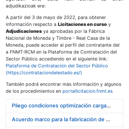
adjudikazioak ere:
A partir del 3 de mayo de 2022, para obtener
Erakutsi/Ezkutatu
información respecto a
Licitaciones en curso
y
Erakutsi/Ezkutatu
Adjudicaciones
ya aprobadas por la Fábrica
Nacional de Moneda y Timbre - Real Casa de la
Erakutsi/Ezkutatu
Moneda, puede acceder al perfil del contratante del
a FNMT-RCM en la Plataforma de Contratación del
Sector Público accediendo en el siguiente link:
Plataforma de Contratación del Sector Público
(https://contrataciondelestado.es/)
También podrá encontrar más información y algunos
de los procedimientos en
portallicitacion.fnmt.es
Pliego condiciones optimización cargas compras firmado
Erakutsi/Ezkutatu
Acuerdo marco para la fabricación de piezas