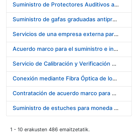
Suministro de Protectores Auditivos a medida para las personas trabajadoras de los Centros de Trabajo de Madrid y Burgos
Suministro de gafas graduadas antiproyecciones para los trabajadores de la FNMT-RCM en los centros de trabajo de Madrid y Burgos
Servicios de una empresa externa para el asesoramiento y resolución de los recursos de alzada que se presentan relacionados con procesos de selección para la FNMT-RCM
Acuerdo marco para el suministro e instalación de persianas, estores y otros complementos
Servicio de Calibración y Verificación Externa de los Equipos de Medición del Servicio de Prevención de la FNMT-RCM
Conexión mediante Fibra Óptica de los Centros de Proceso de Datos (CPDs) de las sedes de la FNMT-RCM de Burgos y Madrid
Contratación de acuerdo marco para el Suministro de Material de Electricidad para la Fábrica Nacional de Moneda y Timbre-Real Casa de la Moneda en su centro de trabajo de Burgos
Suministro de estuches para moneda de 30 €
1 - 10 erakusten 486 emaitzetatik.