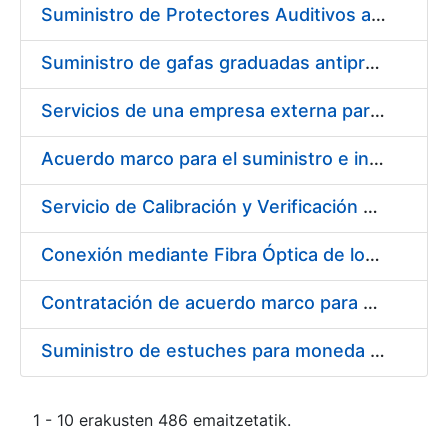
Suministro de Protectores Auditivos a medida para las personas trabajadoras de los Centros de Trabajo de Madrid y Burgos
Suministro de gafas graduadas antiproyecciones para los trabajadores de la FNMT-RCM en los centros de trabajo de Madrid y Burgos
Servicios de una empresa externa para el asesoramiento y resolución de los recursos de alzada que se presentan relacionados con procesos de selección para la FNMT-RCM
Acuerdo marco para el suministro e instalación de persianas, estores y otros complementos
Servicio de Calibración y Verificación Externa de los Equipos de Medición del Servicio de Prevención de la FNMT-RCM
Conexión mediante Fibra Óptica de los Centros de Proceso de Datos (CPDs) de las sedes de la FNMT-RCM de Burgos y Madrid
Contratación de acuerdo marco para el Suministro de Material de Electricidad para la Fábrica Nacional de Moneda y Timbre-Real Casa de la Moneda en su centro de trabajo de Burgos
Suministro de estuches para moneda de 30 €
1 - 10 erakusten 486 emaitzetatik.