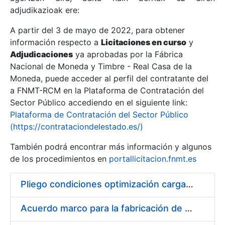
adjudikazioak ere:
A partir del 3 de mayo de 2022, para obtener
Erakutsi/Ezkutatu
información respecto a
Licitaciones en curso
y
Erakutsi/Ezkutatu
Adjudicaciones
ya aprobadas por la Fábrica
Nacional de Moneda y Timbre - Real Casa de la
Erakutsi/Ezkutatu
Moneda, puede acceder al perfil del contratante del
a FNMT-RCM en la Plataforma de Contratación del
Sector Público accediendo en el siguiente link:
Plataforma de Contratación del Sector Público
(https://contrataciondelestado.es/)
También podrá encontrar más información y algunos
de los procedimientos en
portallicitacion.fnmt.es
Pliego condiciones optimización cargas compras firmado
Erakutsi/Ezkutatu
Acuerdo marco para la fabricación de piezas