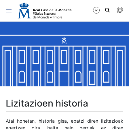
Nabigazioa
Erakutsi/Ezkutatu
Erakutsi/Ezkutatu
Erakutsi/Ezkutatu
Erakutsi/Ezkutatu
Erakutsi/Ezkutatu
Lizitazioen historia
Erakutsi/Ezkutatu
Atal honetan, historia gisa, ebatzi diren lizitazioak
agertzen dira, baita hain berriak ez diren