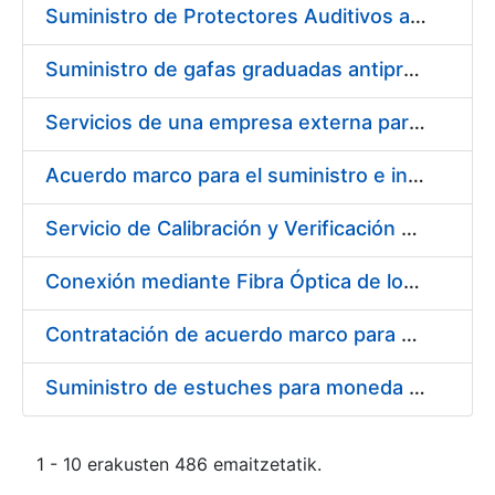
Suministro de Protectores Auditivos a medida para las personas trabajadoras de los Centros de Trabajo de Madrid y Burgos
Suministro de gafas graduadas antiproyecciones para los trabajadores de la FNMT-RCM en los centros de trabajo de Madrid y Burgos
Servicios de una empresa externa para el asesoramiento y resolución de los recursos de alzada que se presentan relacionados con procesos de selección para la FNMT-RCM
Acuerdo marco para el suministro e instalación de persianas, estores y otros complementos
Servicio de Calibración y Verificación Externa de los Equipos de Medición del Servicio de Prevención de la FNMT-RCM
Conexión mediante Fibra Óptica de los Centros de Proceso de Datos (CPDs) de las sedes de la FNMT-RCM de Burgos y Madrid
Contratación de acuerdo marco para el Suministro de Material de Electricidad para la Fábrica Nacional de Moneda y Timbre-Real Casa de la Moneda en su centro de trabajo de Burgos
Suministro de estuches para moneda de 30 €
1 - 10 erakusten 486 emaitzetatik.