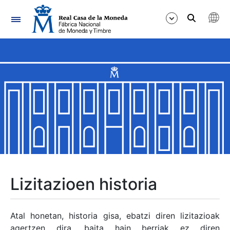
Nabigazioa
Erakutsi/Ezkutatu
Erakutsi/Ezkutatu
Erakutsi/Ezkutatu
Erakutsi/Ezkutatu
Erakutsi/Ezkutatu
Lizitazioen historia
Erakutsi/Ezkutatu
Atal honetan, historia gisa, ebatzi diren lizitazioak
agertzen dira, baita hain berriak ez diren