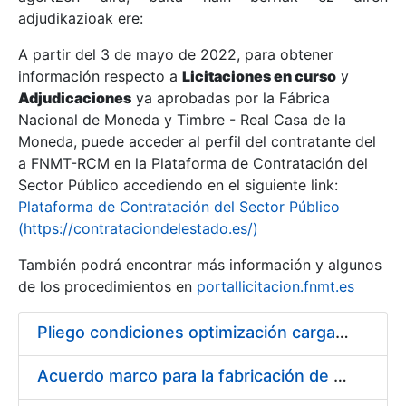
adjudikazioak ere:
A partir del 3 de mayo de 2022, para obtener
Erakutsi/Ezkutatu
información respecto a
Licitaciones en curso
y
Erakutsi/Ezkutatu
Adjudicaciones
ya aprobadas por la Fábrica
Nacional de Moneda y Timbre - Real Casa de la
Erakutsi/Ezkutatu
Moneda, puede acceder al perfil del contratante del
a FNMT-RCM en la Plataforma de Contratación del
Sector Público accediendo en el siguiente link:
Plataforma de Contratación del Sector Público
(https://contrataciondelestado.es/)
También podrá encontrar más información y algunos
de los procedimientos en
portallicitacion.fnmt.es
Pliego condiciones optimización cargas compras firmado
Erakutsi/Ezkutatu
Acuerdo marco para la fabricación de piezas