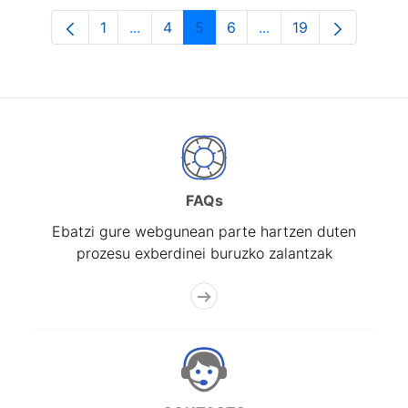
1
...
4
5
6
...
19
Orrialdea
Intermediate Pages Use TAB to navigat
Orrialdea
Orrialdea
Orrialdea
Intermediate Pages U
Orrialdea
FAQs
Ebatzi gure webgunean parte hartzen duten
prozesu exberdinei buruzko zalantzak