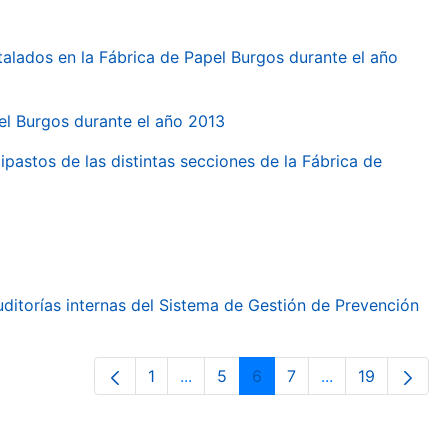
talados en la Fábrica de Papel Burgos durante el año
pel Burgos durante el año 2013
ipastos de las distintas secciones de la Fábrica de
ditorías internas del Sistema de Gestión de Prevención
1
...
5
6
7
...
19
Orrialdea
Intermediate Pages Use TAB to nav
Orrialdea
Orrialdea
Orrialdea
Intermediate Pa
Orrialdea