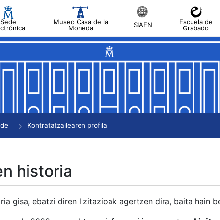
Sede
Museo Casa de la
Escuela de
SIAEN
ectrónica
Moneda
Grabado
tatu
tatu
tatu
tatu
nde
Kontratatzailearen profila
tatu
en historia
ria gisa, ebatzi diren lizitazioak agertzen dira, baita hain 
tu