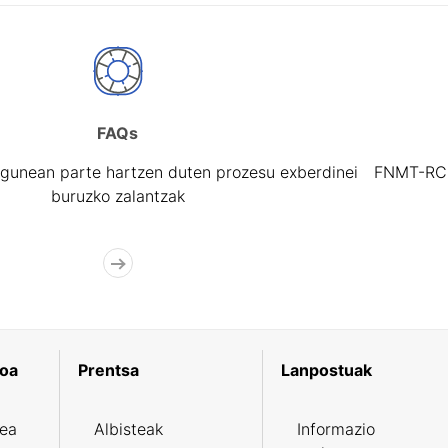
FAQs
gunean parte hartzen duten prozesu exberdinei
FNMT-RCM 
buruzko zalantzak
koa
Prentsa
Lanpostuak
zea
Albisteak
Informazio