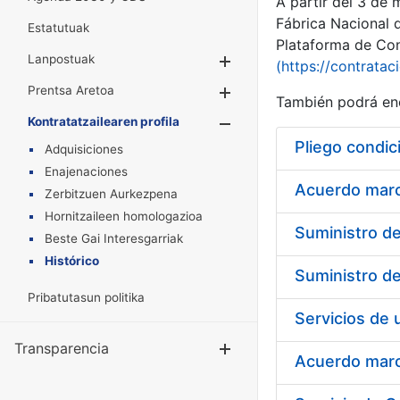
A partir del 3 de
Fábrica Nacional 
Estatutuak
Plataforma de Cont
Lanpostuak
Erakutsi/Ezkuta
(https://contratac
Prentsa Aretoa
Erakutsi/Ezkuta
También podrá enc
Kontratatzailearen profila
Erakutsi/Ezkut
Pliego condic
Adquisiciones
Enajenaciones
Acuerdo marco
Zerbitzuen Aurkezpena
Hornitzaileen homologazioa
Beste Gai Interesgarriak
Histórico
Pribatutasun politika
Transparencia
Erakutsi/Ezku
Acuerdo marco