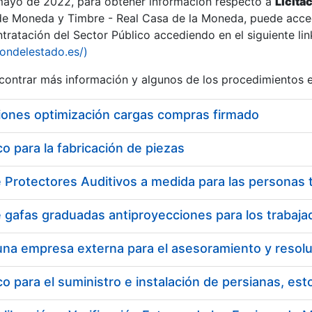
 mayo de 2022, para obtener información respecto a
Licita
de Moneda y Timbre - Real Casa de la Moneda, puede acced
ratación del Sector Público accediendo en el siguiente lin
tu
iondelestado.es/)
tu
ontrar más información y algunos de los procedimientos 
atu
iones optimización cargas compras firmado
 para la fabricación de piezas
tatu
 para el suministro e instalación de persianas, es