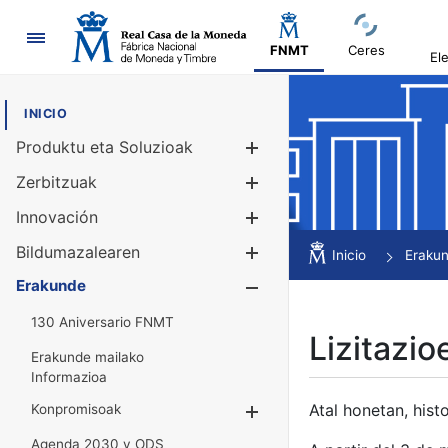
Nabigazioa
FNMT
Ceres
El
INICIO
Produktu eta Soluzioak
Erakutsi/Ezku
Zerbitzuak
Erakutsi/Ezku
Innovación
Erakutsi/Ezku
Bildumazalearen
Erakutsi/Ezku
Inicio
Eraku
Erakunde
Erakutsi/Ezku
130 Aniversario FNMT
Lizitazio
Erakunde mailako
Informazioa
Atal honetan, histo
Konpromisoak
Erakutsi/Ezkuta
Agenda 2030 y ODS