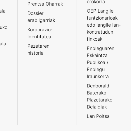
orokorra
Prentsa Oharrak
ala
OEP Langile
Dossier
funtzionarioak
erabilgarriak
edo langile lan-
ruko
Korporazio-
kontratudun
Identitatea
finkoak
tala
Pezetaren
Enpleguaren
historia
Eskaintza
Publikoa /
Enplegu
Iraunkorra
Denboraldi
Baterako
Plazetarako
Deialdiak
Lan Poltsa