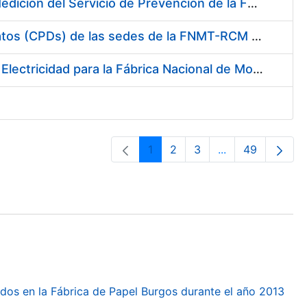
Servicio de Calibración y Verificación Externa de los Equipos de Medición del Servicio de Prevención de la FNMT-RCM
Conexión mediante Fibra Óptica de los Centros de Proceso de Datos (CPDs) de las sedes de la FNMT-RCM de Burgos y Madrid
Contratación de acuerdo marco para el Suministro de Material de Electricidad para la Fábrica Nacional de Moneda y Timbre-Real Casa de la Moneda en su centro de trabajo de Burgos
1
2
3
...
49
Orrialdea
Orrialdea
Orrialdea
Intermediate Pa
Orrialdea
dos en la Fábrica de Papel Burgos durante el año 2013