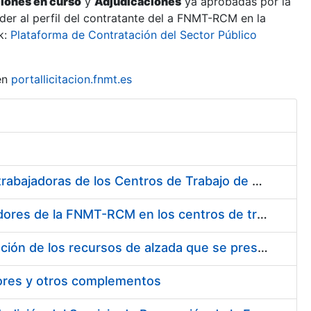
ciones en curso
y
Adjudicaciones
ya aprobadas por la
er al perfil del contratante del a FNMT-RCM en la
k:
Plataforma de Contratación del Sector Público
en
portallicitacion.fnmt.es
Suministro de Protectores Auditivos a medida para las personas trabajadoras de los Centros de Trabajo de Madrid y Burgos
Suministro de gafas graduadas antiproyecciones para los trabajadores de la FNMT-RCM en los centros de trabajo de Madrid y Burgos
Servicios de una empresa externa para el asesoramiento y resolución de los recursos de alzada que se presentan relacionados con procesos de selección para la FNMT-RCM
tores y otros complementos