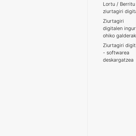
Lortu / Berritu
ziurtagiri digit
Ziurtagiri
digitalen ingu
ohiko galderak
Ziurtagiri digi
- softwarea
deskargatzea