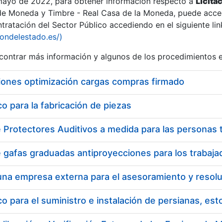
 mayo de 2022, para obtener información respecto a
Licita
de Moneda y Timbre - Real Casa de la Moneda, puede acced
ratación del Sector Público accediendo en el siguiente lin
tu
iondelestado.es/)
tu
ontrar más información y algunos de los procedimientos 
atu
iones optimización cargas compras firmado
 para la fabricación de piezas
tatu
 para el suministro e instalación de persianas, es