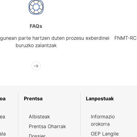
FAQs
gunean parte hartzen duten prozesu exberdinei
FNMT-RCM 
buruzko zalantzak
koa
Prentsa
Lanpostuak
zea
Albisteak
Informazio
orokorra
Prentsa Oharrak
ala
OEP Langile
Dossier