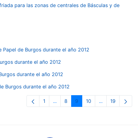
friada para las zonas de centrales de Básculas y de
e Papel de Burgos durante el año 2012
 Burgos durante el año 2012
 Burgos durante el año 2012
 de Burgos durante el año 2012
1
...
8
9
10
...
19
Orrialdea
Intermediate Pages Use TAB to navi
Orrialdea
Orrialdea
Orrialdea
Intermediate Pa
Orrialdea