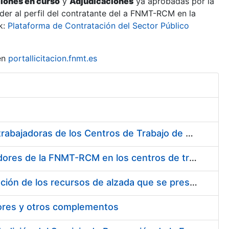
ciones en curso
y
Adjudicaciones
ya aprobadas por la
er al perfil del contratante del a FNMT-RCM en la
k:
Plataforma de Contratación del Sector Público
en
portallicitacion.fnmt.es
Suministro de Protectores Auditivos a medida para las personas trabajadoras de los Centros de Trabajo de Madrid y Burgos
Suministro de gafas graduadas antiproyecciones para los trabajadores de la FNMT-RCM en los centros de trabajo de Madrid y Burgos
Servicios de una empresa externa para el asesoramiento y resolución de los recursos de alzada que se presentan relacionados con procesos de selección para la FNMT-RCM
tores y otros complementos