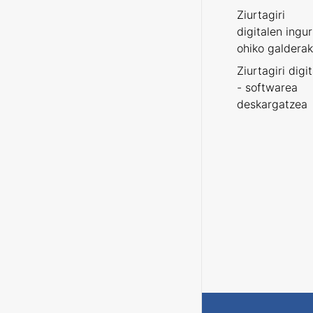
Ziurtagiri
digitalen ingu
ohiko galderak
Ziurtagiri digi
- softwarea
deskargatzea