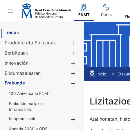
Nabigazioa
FNMT
Ceres
El
INICIO
Produktu eta Soluzioak
Erakutsi/Ezku
Zerbitzuak
Erakutsi/Ezku
Innovación
Erakutsi/Ezku
Bildumazalearen
Erakutsi/Ezku
Inicio
Eraku
Erakunde
Erakutsi/Ezku
130 Aniversario FNMT
Lizitazio
Erakunde mailako
Informazioa
Atal honetan, histo
Konpromisoak
Erakutsi/Ezkuta
Agenda 2030 y ODS