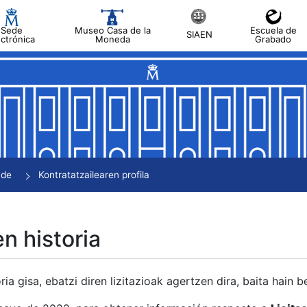
Sede
Museo Casa de la
Escuela de
SIAEN
ectrónica
Moneda
Grabado
tatu
tatu
tatu
tatu
nde
Kontratatzailearen profila
tatu
en historia
ria gisa, ebatzi diren lizitazioak agertzen dira, baita hain 
tu