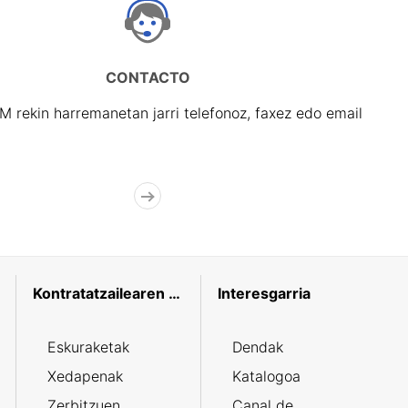
CONTACTO
rekin harremanetan jarri telefonoz, faxez edo email
Kontratatzailearen profila
Interesgarria
Eskuraketak
Dendak
Xedapenak
Katalogoa
Zerbitzuen
Canal de