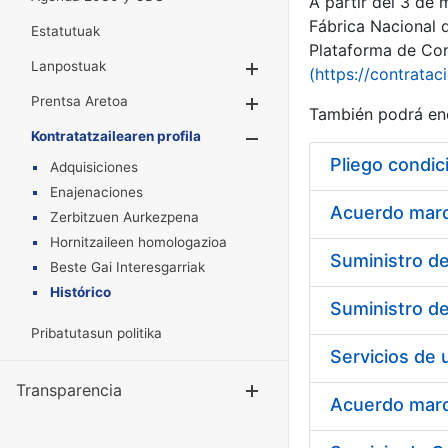
A partir del 3 de
Fábrica Nacional 
Estatutuak
Plataforma de Cont
Lanpostuak
Erakutsi/Ezkuta
(https://contratac
Prentsa Aretoa
Erakutsi/Ezkuta
También podrá enc
Kontratatzailearen profila
Erakutsi/Ezkut
Pliego condic
Adquisiciones
Enajenaciones
Acuerdo marco
Zerbitzuen Aurkezpena
Hornitzaileen homologazioa
Beste Gai Interesgarriak
Histórico
Pribatutasun politika
Transparencia
Erakutsi/Ezku
Acuerdo marco