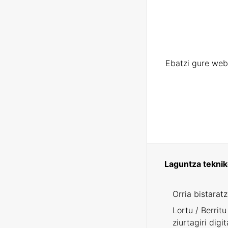
Ebatzi gure web
Laguntza tekni
Orria bistarat
Lortu / Berritu
ziurtagiri digit