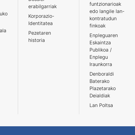
funtzionarioak
erabilgarriak
edo langile lan-
ruko
Korporazio-
kontratudun
Identitatea
finkoak
tala
Pezetaren
Enpleguaren
historia
Eskaintza
Publikoa /
Enplegu
Iraunkorra
Denboraldi
Baterako
Plazetarako
Deialdiak
Lan Poltsa