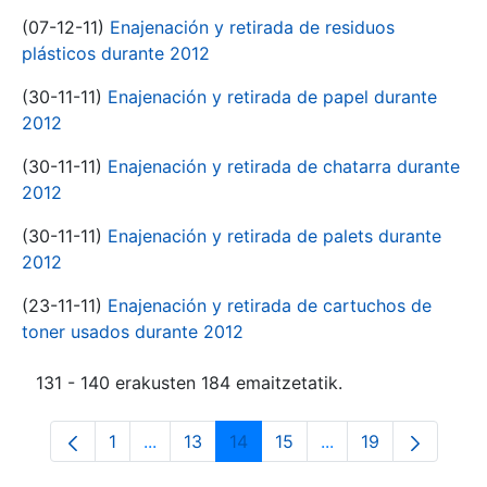
(07-12-11)
Enajenación y retirada de residuos
plásticos durante 2012
(30-11-11)
Enajenación y retirada de papel durante
2012
(30-11-11)
Enajenación y retirada de chatarra durante
2012
(30-11-11)
Enajenación y retirada de palets durante
2012
(23-11-11)
Enajenación y retirada de cartuchos de
toner usados durante 2012
131 - 140 erakusten 184 emaitzetatik.
1
...
13
14
15
...
19
Orrialdea
Intermediate Pages Use TAB to navigate.
Orrialdea
Orrialdea
Orrialdea
Intermediate Pages
Orrialdea