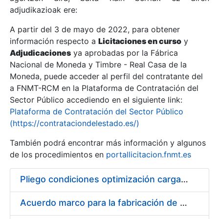
adjudikazioak ere:
A partir del 3 de mayo de 2022, para obtener
Erakutsi/Ezkutatu
información respecto a
Licitaciones en curso
y
Erakutsi/Ezkutatu
Adjudicaciones
ya aprobadas por la Fábrica
Nacional de Moneda y Timbre - Real Casa de la
Erakutsi/Ezkutatu
Moneda, puede acceder al perfil del contratante del
a FNMT-RCM en la Plataforma de Contratación del
Sector Público accediendo en el siguiente link:
Plataforma de Contratación del Sector Público
(https://contrataciondelestado.es/)
También podrá encontrar más información y algunos
de los procedimientos en
portallicitacion.fnmt.es
Pliego condiciones optimización cargas compras firmado
Erakutsi/Ezkutatu
Acuerdo marco para la fabricación de piezas