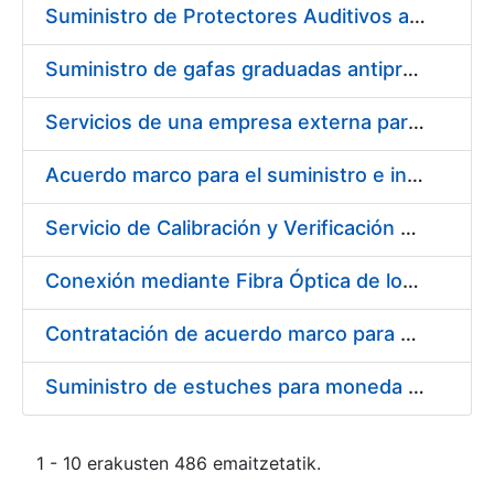
Suministro de Protectores Auditivos a medida para las personas trabajadoras de los Centros de Trabajo de Madrid y Burgos
Suministro de gafas graduadas antiproyecciones para los trabajadores de la FNMT-RCM en los centros de trabajo de Madrid y Burgos
Servicios de una empresa externa para el asesoramiento y resolución de los recursos de alzada que se presentan relacionados con procesos de selección para la FNMT-RCM
Acuerdo marco para el suministro e instalación de persianas, estores y otros complementos
Servicio de Calibración y Verificación Externa de los Equipos de Medición del Servicio de Prevención de la FNMT-RCM
Conexión mediante Fibra Óptica de los Centros de Proceso de Datos (CPDs) de las sedes de la FNMT-RCM de Burgos y Madrid
Contratación de acuerdo marco para el Suministro de Material de Electricidad para la Fábrica Nacional de Moneda y Timbre-Real Casa de la Moneda en su centro de trabajo de Burgos
Suministro de estuches para moneda de 30 €
1 - 10 erakusten 486 emaitzetatik.