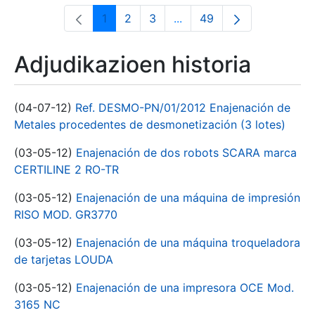
1
2
3
...
49
Orrialdea
Orrialdea
Orrialdea
Intermediate Pages Use T
Orrialdea
Adjudikazioen historia
(04-07-12)
Ref. DESMO-PN/01/2012 Enajenación de
Metales procedentes de desmonetización (3 lotes)
(03-05-12)
Enajenación de dos robots SCARA marca
CERTILINE 2 RO-TR
(03-05-12)
Enajenación de una máquina de impresión
RISO MOD. GR3770
(03-05-12)
Enajenación de una máquina troqueladora
de tarjetas LOUDA
(03-05-12)
Enajenación de una impresora OCE Mod.
3165 NC