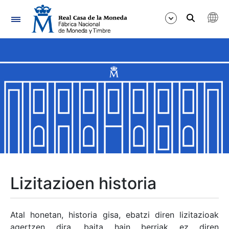
Nabigazioa
Erakutsi/Ezkutatu
Erakutsi/Ezkutatu
Erakutsi/Ezkutatu
Erakutsi/Ezkutatu
Erakutsi/Ezkutatu
Lizitazioen historia
Erakutsi/Ezkutatu
Atal honetan, historia gisa, ebatzi diren lizitazioak
agertzen dira, baita hain berriak ez diren