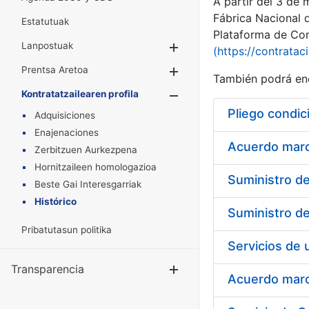
A partir del 3 de
Fábrica Nacional 
Estatutuak
Plataforma de Cont
Lanpostuak
Erakutsi/Ezkuta
(https://contratac
Prentsa Aretoa
Erakutsi/Ezkuta
También podrá enc
Kontratatzailearen profila
Erakutsi/Ezkut
Pliego condic
Adquisiciones
Enajenaciones
Acuerdo marco
Zerbitzuen Aurkezpena
Hornitzaileen homologazioa
Beste Gai Interesgarriak
Histórico
Pribatutasun politika
Transparencia
Erakutsi/Ezku
Acuerdo marco