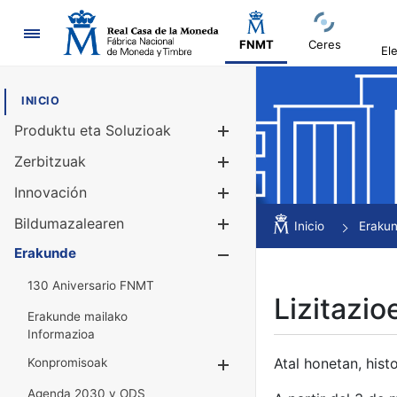
Nabigazioa
FNMT
Ceres
El
INICIO
Produktu eta Soluzioak
Erakutsi/Ezku
Zerbitzuak
Erakutsi/Ezku
Innovación
Erakutsi/Ezku
Bildumazalearen
Erakutsi/Ezku
Inicio
Eraku
Erakunde
Erakutsi/Ezku
130 Aniversario FNMT
Lizitazio
Erakunde mailako
Informazioa
Atal honetan, histo
Konpromisoak
Erakutsi/Ezkuta
Agenda 2030 y ODS