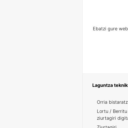
Ebatzi gure web
Laguntza tekni
Orria bistarat
Lortu / Berritu
ziurtagiri digit
Ziurtagiri