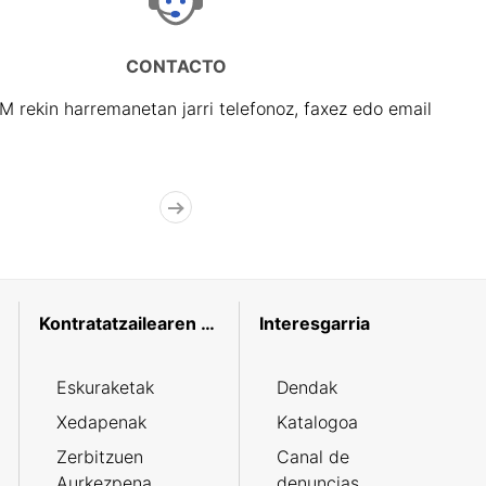
CONTACTO
rekin harremanetan jarri telefonoz, faxez edo email
Kontratatzailearen profila
Interesgarria
Eskuraketak
Dendak
Xedapenak
Katalogoa
Zerbitzuen
Canal de
Aurkezpena
denuncias