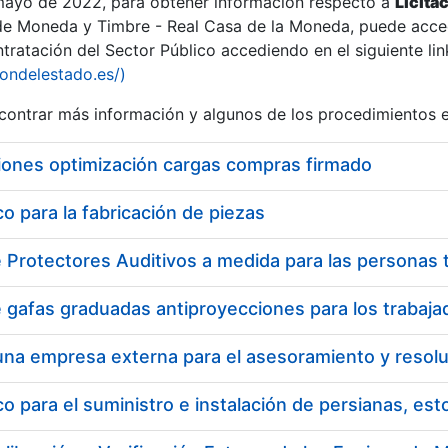
 mayo de 2022, para obtener información respecto a
Licita
de Moneda y Timbre - Real Casa de la Moneda, puede acced
ratación del Sector Público accediendo en el siguiente lin
tu
iondelestado.es/)
tu
ontrar más información y algunos de los procedimientos 
atu
iones optimización cargas compras firmado
 para la fabricación de piezas
tatu
 para el suministro e instalación de persianas, es