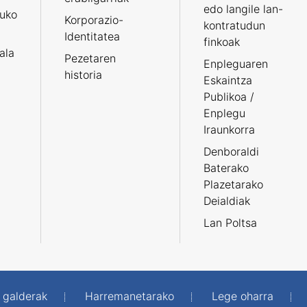
edo langile lan-
ruko
Korporazio-
kontratudun
Identitatea
finkoak
tala
Pezetaren
Enpleguaren
historia
Eskaintza
Publikoa /
Enplegu
Iraunkorra
Denboraldi
Baterako
Plazetarako
Deialdiak
Lan Poltsa
 galderak
Harremanetarako
Lege oharra