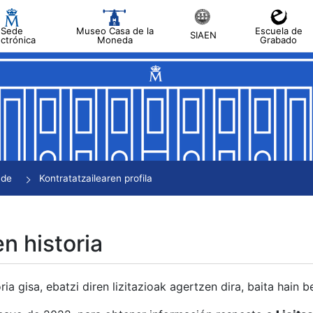
Sede
Museo Casa de la
Escuela de
SIAEN
ectrónica
Moneda
Grabado
tatu
tatu
tatu
tatu
nde
Kontratatzailearen profila
tatu
en historia
ria gisa, ebatzi diren lizitazioak agertzen dira, baita hain 
tu