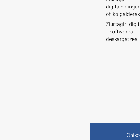
digitalen ingu
ohiko galderak
Ziurtagiri digi
- softwarea
deskargatzea
Ohiko