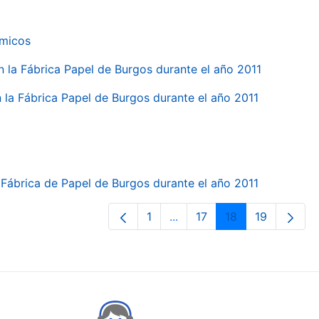
ímicos
en la Fábrica Papel de Burgos durante el año 2011
en la Fábrica Papel de Burgos durante el año 2011
la Fábrica de Papel de Burgos durante el año 2011
1
...
17
18
19
Orrialdea
Intermediate Pages Use TA
Orrialdea
Orrialdea
Orrialdea