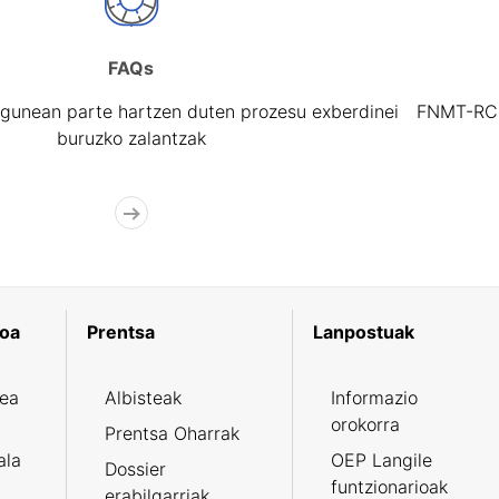
FAQs
gunean parte hartzen duten prozesu exberdinei
FNMT-RCM 
buruzko zalantzak
koa
Prentsa
Lanpostuak
zea
Albisteak
Informazio
orokorra
Prentsa Oharrak
ala
OEP Langile
Dossier
funtzionarioak
erabilgarriak