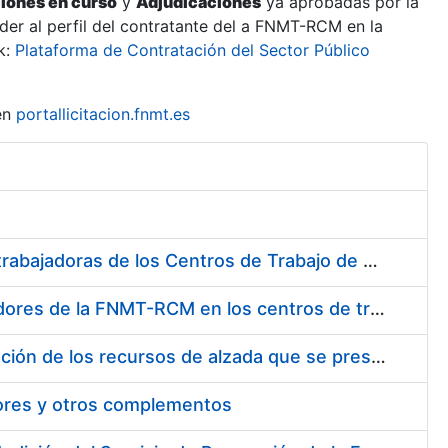
ciones en curso
y
Adjudicaciones
ya aprobadas por la
er al perfil del contratante del a FNMT-RCM en la
k:
Plataforma de Contratación del Sector Público
en
portallicitacion.fnmt.es
Suministro de Protectores Auditivos a medida para las personas trabajadoras de los Centros de Trabajo de Madrid y Burgos
Suministro de gafas graduadas antiproyecciones para los trabajadores de la FNMT-RCM en los centros de trabajo de Madrid y Burgos
Servicios de una empresa externa para el asesoramiento y resolución de los recursos de alzada que se presentan relacionados con procesos de selección para la FNMT-RCM
tores y otros complementos