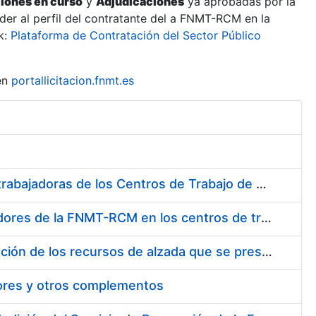
ciones en curso
y
Adjudicaciones
ya aprobadas por la
er al perfil del contratante del a FNMT-RCM en la
k:
Plataforma de Contratación del Sector Público
en
portallicitacion.fnmt.es
Suministro de Protectores Auditivos a medida para las personas trabajadoras de los Centros de Trabajo de Madrid y Burgos
Suministro de gafas graduadas antiproyecciones para los trabajadores de la FNMT-RCM en los centros de trabajo de Madrid y Burgos
Servicios de una empresa externa para el asesoramiento y resolución de los recursos de alzada que se presentan relacionados con procesos de selección para la FNMT-RCM
tores y otros complementos