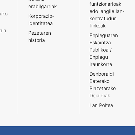
funtzionarioak
erabilgarriak
edo langile lan-
ruko
Korporazio-
kontratudun
Identitatea
finkoak
tala
Pezetaren
Enpleguaren
historia
Eskaintza
Publikoa /
Enplegu
Iraunkorra
Denboraldi
Baterako
Plazetarako
Deialdiak
Lan Poltsa