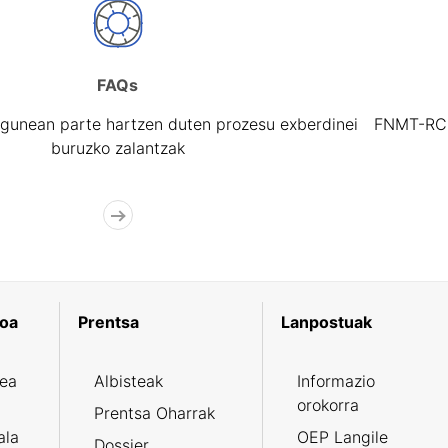
FAQs
gunean parte hartzen duten prozesu exberdinei
FNMT-RCM 
buruzko zalantzak
koa
Prentsa
Lanpostuak
zea
Albisteak
Informazio
orokorra
Prentsa Oharrak
ala
OEP Langile
Dossier