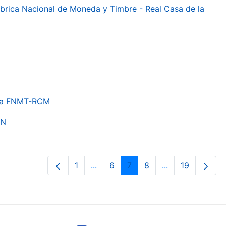
 Fábrica Nacional de Moneda y Timbre - Real Casa de la
e la FNMT-RCM
ON
1
...
6
7
8
...
19
Orrialdea
Intermediate Pages Use TAB to nav
Orrialdea
Orrialdea
Orrialdea
Intermediate Pa
Orrialdea