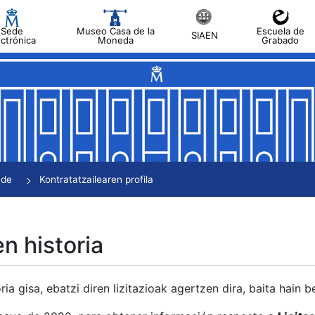
Sede
Museo Casa de la
Escuela de
SIAEN
ectrónica
Moneda
Grabado
tatu
tatu
tatu
tatu
nde
Kontratatzailearen profila
tatu
en historia
ria gisa, ebatzi diren lizitazioak agertzen dira, baita hain 
tu