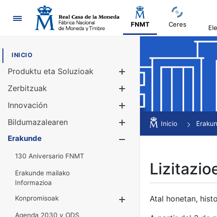
Nabigazioa
FNMT
Ceres
El
INICIO
Produktu eta Soluzioak
Erakutsi/Ezku
Zerbitzuak
Erakutsi/Ezku
Innovación
Erakutsi/Ezku
Bildumazalearen
Erakutsi/Ezku
Inicio
Eraku
Erakunde
Erakutsi/Ezku
130 Aniversario FNMT
Lizitazio
Erakunde mailako
Informazioa
Atal honetan, histo
Konpromisoak
Erakutsi/Ezkuta
Agenda 2030 y ODS