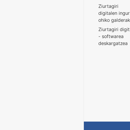
Ziurtagiri
digitalen ingu
ohiko galderak
Ziurtagiri digi
- softwarea
deskargatzea