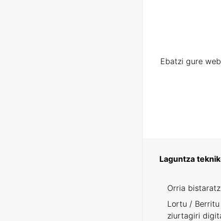
Ebatzi gure web
Laguntza tekni
Orria bistarat
Lortu / Berritu
ziurtagiri digit