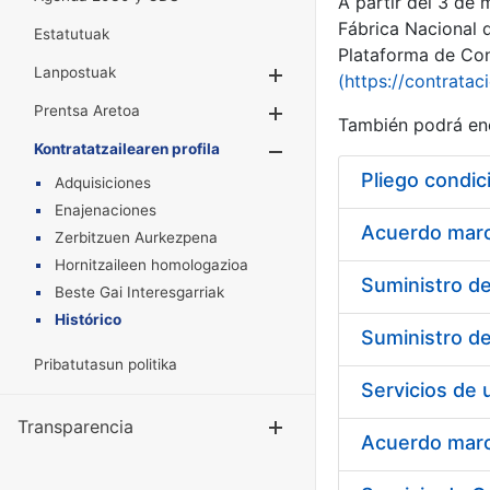
A partir del 3 de
Fábrica Nacional 
Estatutuak
Plataforma de Cont
Lanpostuak
Erakutsi/Ezkuta
(https://contratac
Prentsa Aretoa
Erakutsi/Ezkuta
También podrá enc
Kontratatzailearen profila
Erakutsi/Ezkut
Pliego condic
Adquisiciones
Enajenaciones
Acuerdo marco
Zerbitzuen Aurkezpena
Hornitzaileen homologazioa
Beste Gai Interesgarriak
Histórico
Pribatutasun politika
Transparencia
Erakutsi/Ezku
Acuerdo marco