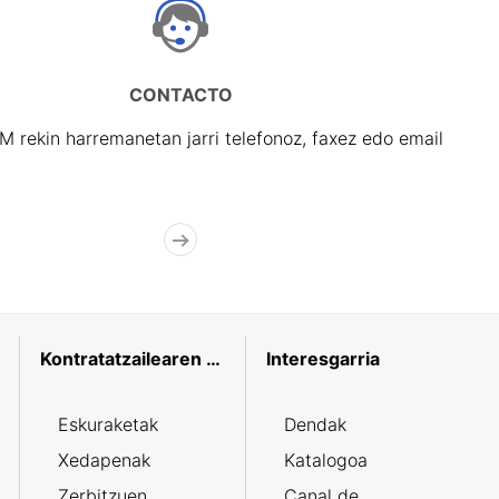
CONTACTO
rekin harremanetan jarri telefonoz, faxez edo email
Kontratatzailearen profila
Interesgarria
Eskuraketak
Dendak
Xedapenak
Katalogoa
Zerbitzuen
Canal de