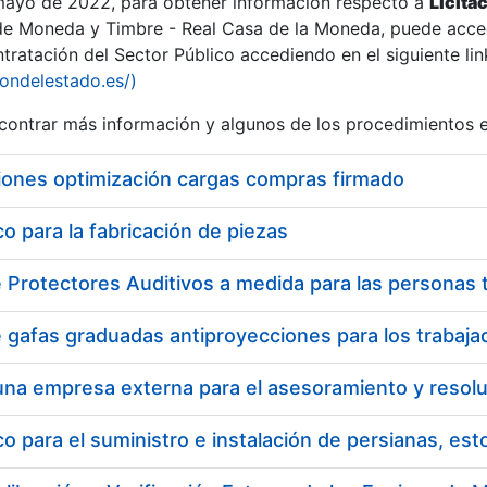
 mayo de 2022, para obtener información respecto a
Licita
de Moneda y Timbre - Real Casa de la Moneda, puede acced
ratación del Sector Público accediendo en el siguiente lin
tu
iondelestado.es/)
tu
ontrar más información y algunos de los procedimientos 
atu
iones optimización cargas compras firmado
 para la fabricación de piezas
tatu
 para el suministro e instalación de persianas, es