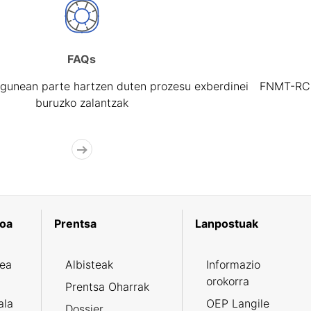
FAQs
gunean parte hartzen duten prozesu exberdinei
FNMT-RCM 
buruzko zalantzak
koa
Prentsa
Lanpostuak
zea
Albisteak
Informazio
orokorra
Prentsa Oharrak
ala
OEP Langile
Dossier