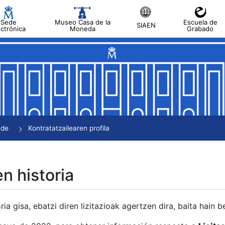
Sede
Museo Casa de la
Escuela de
SIAEN
ectrónica
Moneda
Grabado
tatu
tatu
tatu
tatu
nde
Kontratatzailearen profila
tatu
en historia
ria gisa, ebatzi diren lizitazioak agertzen dira, baita hain 
tu