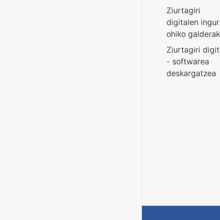
Ziurtagiri
digitalen ingu
ohiko galderak
Ziurtagiri digi
- softwarea
deskargatzea