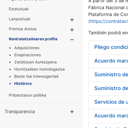
A partir del 3 de
Fábrica Nacional 
Estatutuak
Plataforma de Cont
Lanpostuak
Erakutsi/Ezkuta
(https://contratac
Prentsa Aretoa
Erakutsi/Ezkuta
También podrá enc
Kontratatzailearen profila
Erakutsi/Ezkut
Pliego condic
Adquisiciones
Enajenaciones
Acuerdo marco
Zerbitzuen Aurkezpena
Hornitzaileen homologazioa
Beste Gai Interesgarriak
Histórico
Pribatutasun politika
Transparencia
Erakutsi/Ezku
Acuerdo marco