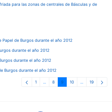
friada para las zonas de centrales de Básculas y de
e Papel de Burgos durante el año 2012
 Burgos durante el año 2012
 Burgos durante el año 2012
 de Burgos durante el año 2012
1
...
8
9
10
...
19
Orrialdea
Intermediate Pages Use TAB to navi
Orrialdea
Orrialdea
Orrialdea
Intermediate Pa
Orrialdea