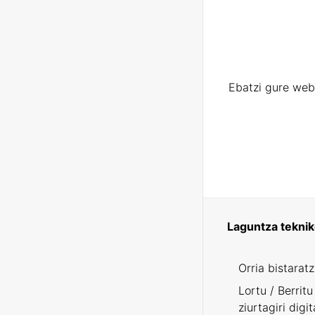
Ebatzi gure web
Laguntza tekni
Orria bistarat
Lortu / Berritu
ziurtagiri digit