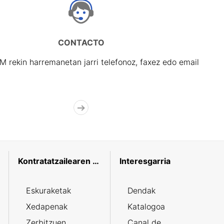
CONTACTO
rekin harremanetan jarri telefonoz, faxez edo email
Kontratatzailearen profila
Interesgarria
Eskuraketak
Dendak
Xedapenak
Katalogoa
Zerbitzuen
Canal de