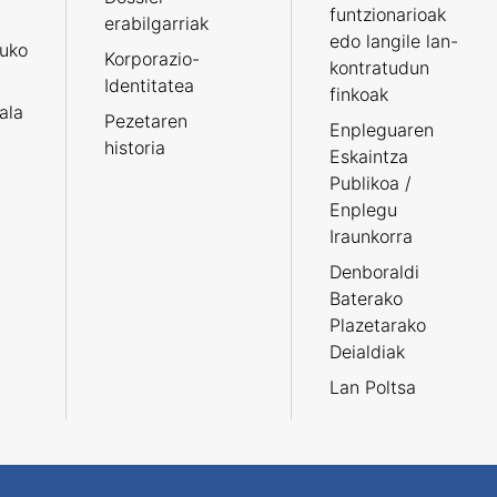
funtzionarioak
erabilgarriak
edo langile lan-
ruko
Korporazio-
kontratudun
Identitatea
finkoak
tala
Pezetaren
Enpleguaren
historia
Eskaintza
Publikoa /
Enplegu
Iraunkorra
Denboraldi
Baterako
Plazetarako
Deialdiak
Lan Poltsa