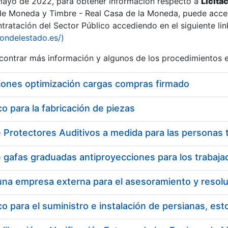
 mayo de 2022, para obtener información respecto a
Licita
de Moneda y Timbre - Real Casa de la Moneda, puede acced
ratación del Sector Público accediendo en el siguiente lin
tu
iondelestado.es/)
tu
ontrar más información y algunos de los procedimientos 
atu
iones optimización cargas compras firmado
 para la fabricación de piezas
tatu
 para el suministro e instalación de persianas, es