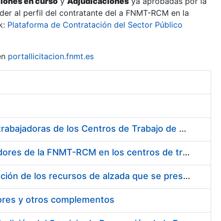
ciones en curso
y
Adjudicaciones
ya aprobadas por la
er al perfil del contratante del a FNMT-RCM en la
k:
Plataforma de Contratación del Sector Público
en
portallicitacion.fnmt.es
Suministro de Protectores Auditivos a medida para las personas trabajadoras de los Centros de Trabajo de Madrid y Burgos
Suministro de gafas graduadas antiproyecciones para los trabajadores de la FNMT-RCM en los centros de trabajo de Madrid y Burgos
Servicios de una empresa externa para el asesoramiento y resolución de los recursos de alzada que se presentan relacionados con procesos de selección para la FNMT-RCM
tores y otros complementos