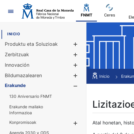
Nabigazioa
FNMT
Ceres
El
INICIO
Produktu eta Soluzioak
Erakutsi/Ezku
Zerbitzuak
Erakutsi/Ezku
Innovación
Erakutsi/Ezku
Bildumazalearen
Erakutsi/Ezku
Inicio
Eraku
Erakunde
Erakutsi/Ezku
130 Aniversario FNMT
Lizitazio
Erakunde mailako
Informazioa
Atal honetan, histo
Konpromisoak
Erakutsi/Ezkuta
Agenda 2030 y ODS