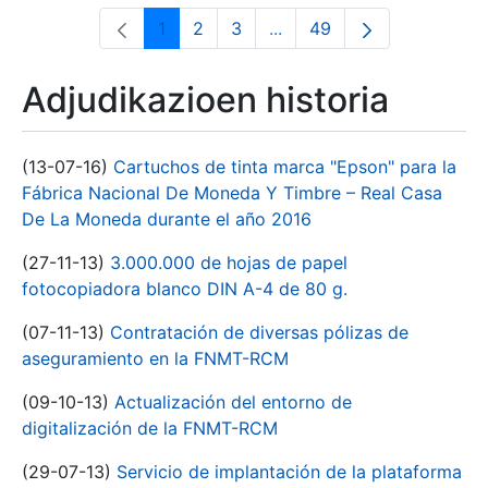
1
2
3
...
49
Orrialdea
Orrialdea
Orrialdea
Intermediate Pages Use T
Orrialdea
Adjudikazioen historia
(13-07-16)
Cartuchos de tinta marca "Epson" para la
Fábrica Nacional De Moneda Y Timbre – Real Casa
De La Moneda durante el año 2016
(27-11-13)
3.000.000 de hojas de papel
fotocopiadora blanco DIN A-4 de 80 g.
(07-11-13)
Contratación de diversas pólizas de
aseguramiento en la FNMT-RCM
(09-10-13)
Actualización del entorno de
digitalización de la FNMT-RCM
(29-07-13)
Servicio de implantación de la plataforma