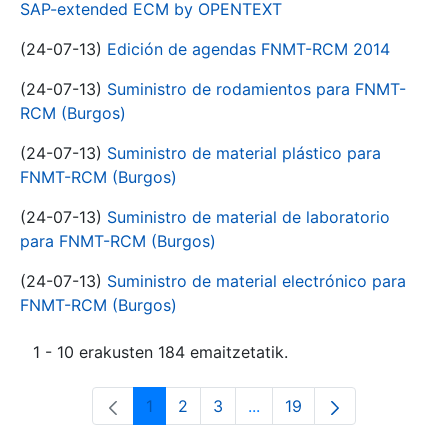
SAP-extended ECM by OPENTEXT
(24-07-13)
Edición de agendas FNMT-RCM 2014
(24-07-13)
Suministro de rodamientos para FNMT-
RCM (Burgos)
(24-07-13)
Suministro de material plástico para
FNMT-RCM (Burgos)
(24-07-13)
Suministro de material de laboratorio
para FNMT-RCM (Burgos)
(24-07-13)
Suministro de material electrónico para
FNMT-RCM (Burgos)
1 - 10 erakusten 184 emaitzetatik.
1
2
3
...
19
Orrialdea
Orrialdea
Orrialdea
Intermediate Pages Use T
Orrialdea