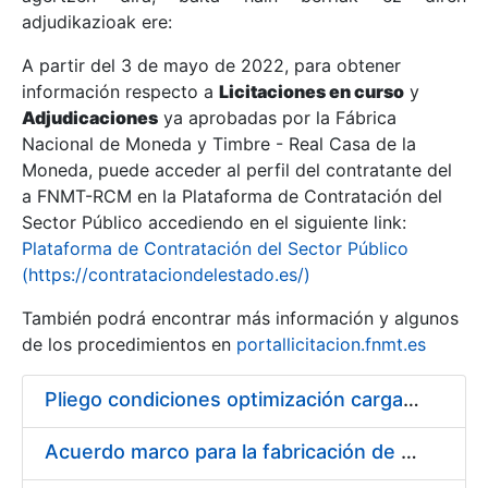
adjudikazioak ere:
A partir del 3 de mayo de 2022, para obtener
Erakutsi/Ezkutatu
información respecto a
Licitaciones en curso
y
Erakutsi/Ezkutatu
Adjudicaciones
ya aprobadas por la Fábrica
Nacional de Moneda y Timbre - Real Casa de la
Erakutsi/Ezkutatu
Moneda, puede acceder al perfil del contratante del
a FNMT-RCM en la Plataforma de Contratación del
Sector Público accediendo en el siguiente link:
Plataforma de Contratación del Sector Público
(https://contrataciondelestado.es/)
También podrá encontrar más información y algunos
de los procedimientos en
portallicitacion.fnmt.es
Pliego condiciones optimización cargas compras firmado
Erakutsi/Ezkutatu
Acuerdo marco para la fabricación de piezas