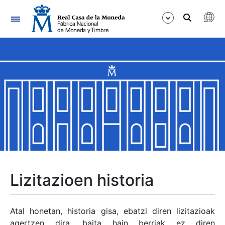
Nabigazioa
Erakutsi/Ezkutatu
Erakutsi/Ezkutatu
Erakutsi/Ezkutatu
Erakutsi/Ezkutatu
Erakutsi/Ezkutatu
Lizitazioen historia
Erakutsi/Ezkutatu
Atal honetan, historia gisa, ebatzi diren lizitazioak
agertzen dira, baita hain berriak ez diren