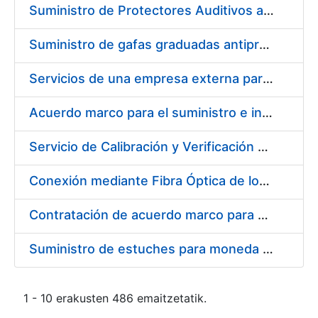
Suministro de Protectores Auditivos a medida para las personas trabajadoras de los Centros de Trabajo de Madrid y Burgos
Suministro de gafas graduadas antiproyecciones para los trabajadores de la FNMT-RCM en los centros de trabajo de Madrid y Burgos
Servicios de una empresa externa para el asesoramiento y resolución de los recursos de alzada que se presentan relacionados con procesos de selección para la FNMT-RCM
Acuerdo marco para el suministro e instalación de persianas, estores y otros complementos
Servicio de Calibración y Verificación Externa de los Equipos de Medición del Servicio de Prevención de la FNMT-RCM
Conexión mediante Fibra Óptica de los Centros de Proceso de Datos (CPDs) de las sedes de la FNMT-RCM de Burgos y Madrid
Contratación de acuerdo marco para el Suministro de Material de Electricidad para la Fábrica Nacional de Moneda y Timbre-Real Casa de la Moneda en su centro de trabajo de Burgos
Suministro de estuches para moneda de 30 €
1 - 10 erakusten 486 emaitzetatik.