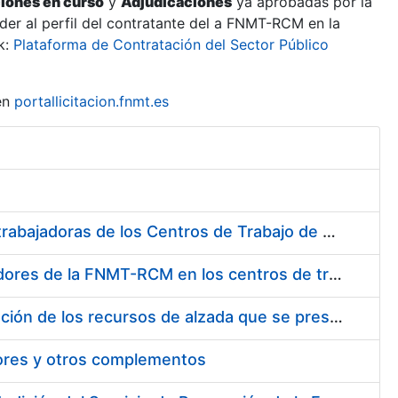
ciones en curso
y
Adjudicaciones
ya aprobadas por la
er al perfil del contratante del a FNMT-RCM en la
k:
Plataforma de Contratación del Sector Público
en
portallicitacion.fnmt.es
Suministro de Protectores Auditivos a medida para las personas trabajadoras de los Centros de Trabajo de Madrid y Burgos
Suministro de gafas graduadas antiproyecciones para los trabajadores de la FNMT-RCM en los centros de trabajo de Madrid y Burgos
Servicios de una empresa externa para el asesoramiento y resolución de los recursos de alzada que se presentan relacionados con procesos de selección para la FNMT-RCM
tores y otros complementos