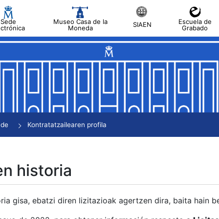
Sede
Museo Casa de la
Escuela de
SIAEN
ectrónica
Moneda
Grabado
tatu
tatu
tatu
tatu
nde
Kontratatzailearen profila
tatu
en historia
ria gisa, ebatzi diren lizitazioak agertzen dira, baita hain 
tu