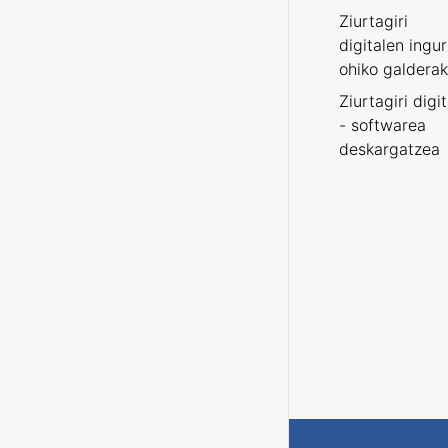
Ziurtagiri
digitalen ingu
ohiko galderak
Ziurtagiri digi
- softwarea
deskargatzea