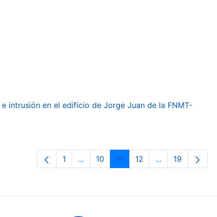
e intrusión en el edificio de Jorge Juan de la FNMT-
1
...
10
11
12
...
19
Orrialdea
Intermediate Pages Use TAB to navig
Orrialdea
Orrialdea
Orrialdea
Intermediate Pa
Orrialdea