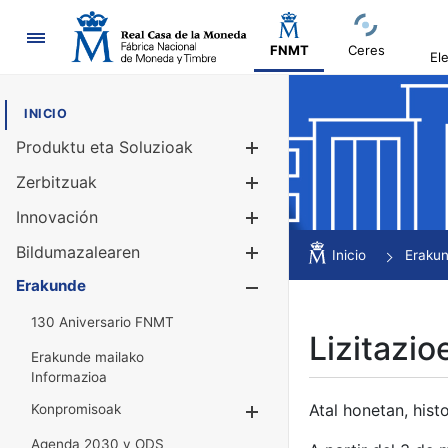
Nabigazioa
FNMT
Ceres
El
INICIO
Produktu eta Soluzioak
Erakutsi/Ezku
Zerbitzuak
Erakutsi/Ezku
Innovación
Erakutsi/Ezku
Bildumazalearen
Erakutsi/Ezku
Inicio
Eraku
Erakunde
Erakutsi/Ezku
130 Aniversario FNMT
Lizitazio
Erakunde mailako
Informazioa
Atal honetan, histo
Konpromisoak
Erakutsi/Ezkuta
Agenda 2030 y ODS