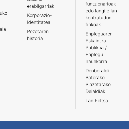
funtzionarioak
erabilgarriak
edo langile lan-
ruko
Korporazio-
kontratudun
Identitatea
finkoak
tala
Pezetaren
Enpleguaren
historia
Eskaintza
Publikoa /
Enplegu
Iraunkorra
Denboraldi
Baterako
Plazetarako
Deialdiak
Lan Poltsa