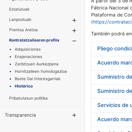
A partir del 3 de
Fábrica Nacional 
Estatutuak
Plataforma de Cont
Lanpostuak
Erakutsi/Ezkuta
(https://contratac
Prentsa Aretoa
Erakutsi/Ezkuta
También podrá enc
Kontratatzailearen profila
Erakutsi/Ezkut
Pliego condic
Adquisiciones
Enajenaciones
Acuerdo marco
Zerbitzuen Aurkezpena
Hornitzaileen homologazioa
Beste Gai Interesgarriak
Histórico
Pribatutasun politika
Transparencia
Erakutsi/Ezku
Acuerdo marco