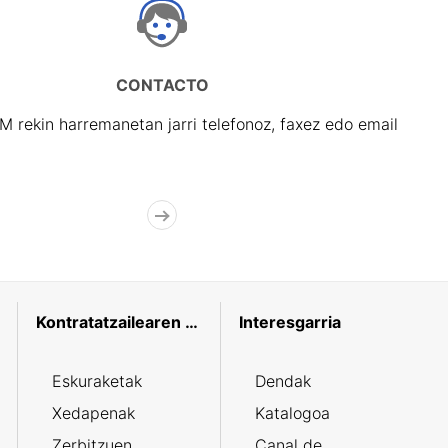
CONTACTO
rekin harremanetan jarri telefonoz, faxez edo email
Kontratatzailearen profila
Interesgarria
Eskuraketak
Dendak
Xedapenak
Katalogoa
Zerbitzuen
Canal de