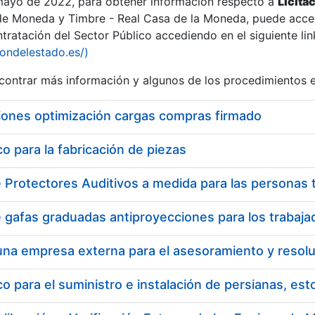
 mayo de 2022, para obtener información respecto a
Licita
de Moneda y Timbre - Real Casa de la Moneda, puede acced
ratación del Sector Público accediendo en el siguiente lin
tu
iondelestado.es/)
tu
ontrar más información y algunos de los procedimientos 
atu
iones optimización cargas compras firmado
 para la fabricación de piezas
tatu
 para el suministro e instalación de persianas, es