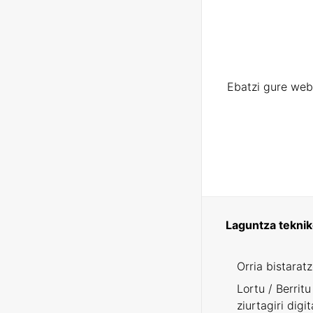
Ebatzi gure web
Laguntza tekni
Orria bistarat
Lortu / Berritu
ziurtagiri digit