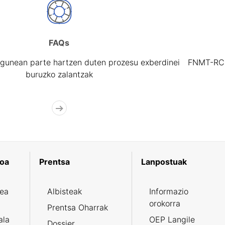
FAQs
gunean parte hartzen duten prozesu exberdinei
FNMT-RCM 
buruzko zalantzak
koa
Prentsa
Lanpostuak
zea
Albisteak
Informazio
orokorra
Prentsa Oharrak
ala
OEP Langile
Dossier