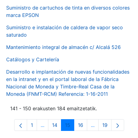
Suministro de cartuchos de tinta en diversos colores
marca EPSON
Suministro e instalación de caldera de vapor seco
saturado
Mantenimiento integral de almacén c/ Alcalá 526
Catálogos y Cartelería
Desarrollo e implantación de nuevas funcionalidades
en la intranet y en el portal laboral de la Fábrica
Nacional de Moneda y Timbre-Real Casa de la
Moneda (FNMT-RCM) Referencia: 1-16-2011
141 - 150 erakusten 184 emaitzetatik.
1
...
14
15
16
...
19
Orrialdea
Intermediate Pages Use TAB to navigate.
Orrialdea
Orrialdea
Orrialdea
Intermediate Pages
Orrialdea