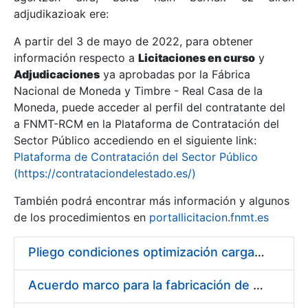
adjudikazioak ere:
A partir del 3 de mayo de 2022, para obtener
Erakutsi/Ezkutatu
información respecto a
Licitaciones en curso
y
Erakutsi/Ezkutatu
Adjudicaciones
ya aprobadas por la Fábrica
Nacional de Moneda y Timbre - Real Casa de la
Erakutsi/Ezkutatu
Moneda, puede acceder al perfil del contratante del
a FNMT-RCM en la Plataforma de Contratación del
Sector Público accediendo en el siguiente link:
Plataforma de Contratación del Sector Público
(https://contrataciondelestado.es/)
También podrá encontrar más información y algunos
de los procedimientos en
portallicitacion.fnmt.es
Pliego condiciones optimización cargas compras firmado
Erakutsi/Ezkutatu
Acuerdo marco para la fabricación de piezas