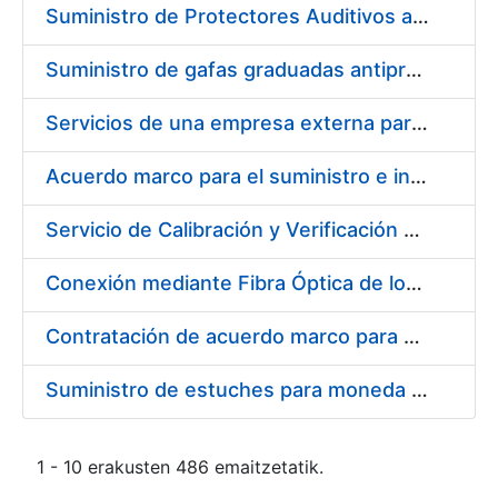
Suministro de Protectores Auditivos a medida para las personas trabajadoras de los Centros de Trabajo de Madrid y Burgos
Suministro de gafas graduadas antiproyecciones para los trabajadores de la FNMT-RCM en los centros de trabajo de Madrid y Burgos
Servicios de una empresa externa para el asesoramiento y resolución de los recursos de alzada que se presentan relacionados con procesos de selección para la FNMT-RCM
Acuerdo marco para el suministro e instalación de persianas, estores y otros complementos
Servicio de Calibración y Verificación Externa de los Equipos de Medición del Servicio de Prevención de la FNMT-RCM
Conexión mediante Fibra Óptica de los Centros de Proceso de Datos (CPDs) de las sedes de la FNMT-RCM de Burgos y Madrid
Contratación de acuerdo marco para el Suministro de Material de Electricidad para la Fábrica Nacional de Moneda y Timbre-Real Casa de la Moneda en su centro de trabajo de Burgos
Suministro de estuches para moneda de 30 €
1 - 10 erakusten 486 emaitzetatik.