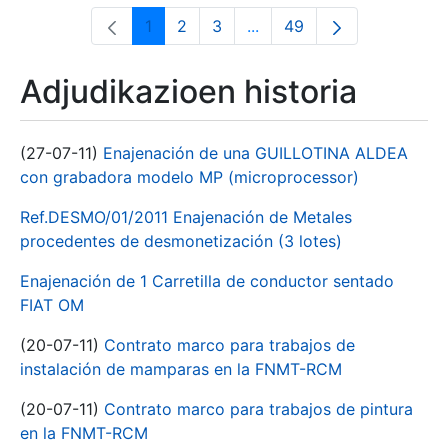
1
2
3
...
49
Orrialdea
Orrialdea
Orrialdea
Intermediate Pages Use T
Orrialdea
Adjudikazioen historia
(27-07-11)
Enajenación de una GUILLOTINA ALDEA
con grabadora modelo MP (microprocessor)
Ref.DESMO/01/2011 Enajenación de Metales
procedentes de desmonetización (3 lotes)
Enajenación de 1 Carretilla de conductor sentado
FIAT OM
(20-07-11)
Contrato marco para trabajos de
instalación de mamparas en la FNMT-RCM
(20-07-11)
Contrato marco para trabajos de pintura
en la FNMT-RCM