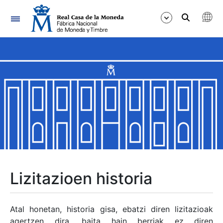
Nabigazioa
Erakutsi/Ezkutatu
Erakutsi/Ezkutatu
Erakutsi/Ezkutatu
Erakutsi/Ezkutatu
Erakutsi/Ezkutatu
Lizitazioen historia
Erakutsi/Ezkutatu
Atal honetan, historia gisa, ebatzi diren lizitazioak
agertzen dira, baita hain berriak ez diren