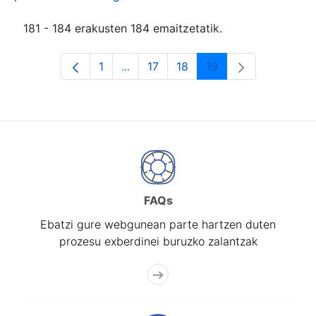
181 - 184 erakusten 184 emaitzetatik.
1
...
17
18
19
Orrialdea
Intermediate Pages Use TAB to navi
Orrialdea
Orrialdea
Orrialdea
FAQs
Ebatzi gure webgunean parte hartzen duten
prozesu exberdinei buruzko zalantzak