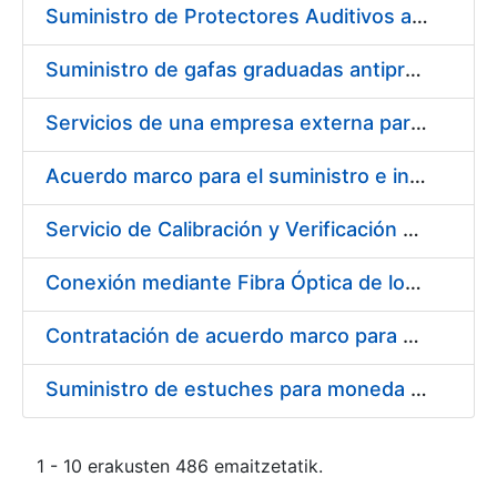
Suministro de Protectores Auditivos a medida para las personas trabajadoras de los Centros de Trabajo de Madrid y Burgos
Suministro de gafas graduadas antiproyecciones para los trabajadores de la FNMT-RCM en los centros de trabajo de Madrid y Burgos
Servicios de una empresa externa para el asesoramiento y resolución de los recursos de alzada que se presentan relacionados con procesos de selección para la FNMT-RCM
Acuerdo marco para el suministro e instalación de persianas, estores y otros complementos
Servicio de Calibración y Verificación Externa de los Equipos de Medición del Servicio de Prevención de la FNMT-RCM
Conexión mediante Fibra Óptica de los Centros de Proceso de Datos (CPDs) de las sedes de la FNMT-RCM de Burgos y Madrid
Contratación de acuerdo marco para el Suministro de Material de Electricidad para la Fábrica Nacional de Moneda y Timbre-Real Casa de la Moneda en su centro de trabajo de Burgos
Suministro de estuches para moneda de 30 €
1 - 10 erakusten 486 emaitzetatik.