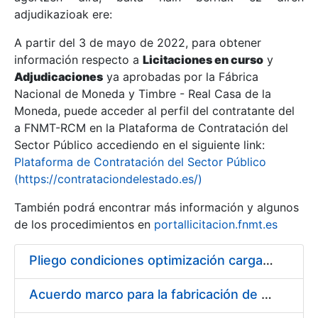
adjudikazioak ere:
A partir del 3 de mayo de 2022, para obtener
Erakutsi/Ezkutatu
información respecto a
Licitaciones en curso
y
Erakutsi/Ezkutatu
Adjudicaciones
ya aprobadas por la Fábrica
Nacional de Moneda y Timbre - Real Casa de la
Erakutsi/Ezkutatu
Moneda, puede acceder al perfil del contratante del
a FNMT-RCM en la Plataforma de Contratación del
Sector Público accediendo en el siguiente link:
Plataforma de Contratación del Sector Público
(https://contrataciondelestado.es/)
También podrá encontrar más información y algunos
de los procedimientos en
portallicitacion.fnmt.es
Pliego condiciones optimización cargas compras firmado
Erakutsi/Ezkutatu
Acuerdo marco para la fabricación de piezas