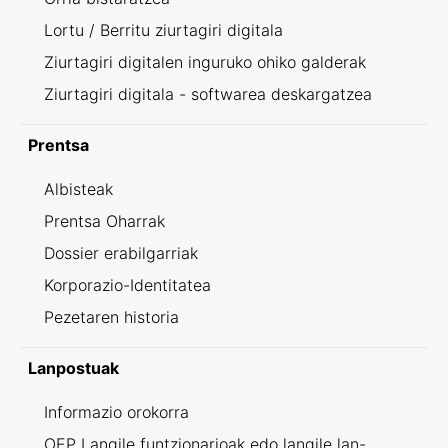
Lortu / Berritu ziurtagiri digitala
Ziurtagiri digitalen inguruko ohiko galderak
Ziurtagiri digitala - softwarea deskargatzea
Prentsa
Albisteak
Prentsa Oharrak
Dossier erabilgarriak
Korporazio-Identitatea
Pezetaren historia
Lanpostuak
Informazio orokorra
OEP Langile funtzionarioak edo langile lan-