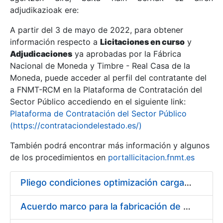
adjudikazioak ere:
A partir del 3 de mayo de 2022, para obtener
Erakutsi/Ezkutatu
información respecto a
Licitaciones en curso
y
Erakutsi/Ezkutatu
Adjudicaciones
ya aprobadas por la Fábrica
Nacional de Moneda y Timbre - Real Casa de la
Erakutsi/Ezkutatu
Moneda, puede acceder al perfil del contratante del
a FNMT-RCM en la Plataforma de Contratación del
Sector Público accediendo en el siguiente link:
Plataforma de Contratación del Sector Público
(https://contrataciondelestado.es/)
También podrá encontrar más información y algunos
de los procedimientos en
portallicitacion.fnmt.es
Pliego condiciones optimización cargas compras firmado
Erakutsi/Ezkutatu
Acuerdo marco para la fabricación de piezas