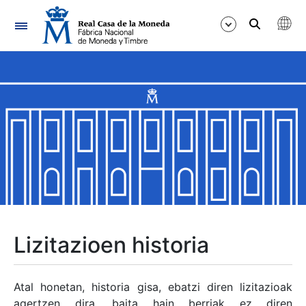
Nabigazioa
Erakutsi/Ezkutatu
Erakutsi/Ezkutatu
Erakutsi/Ezkutatu
Erakutsi/Ezkutatu
Erakutsi/Ezkutatu
Lizitazioen historia
Erakutsi/Ezkutatu
Atal honetan, historia gisa, ebatzi diren lizitazioak
agertzen dira, baita hain berriak ez diren