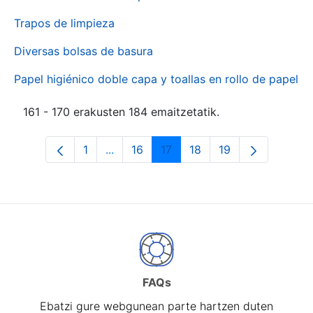
Trapos de limpieza
Diversas bolsas de basura
Papel higiénico doble capa y toallas en rollo de papel
161 - 170 erakusten 184 emaitzetatik.
1
...
16
17
18
19
Orrialdea
Intermediate Pages Use TAB to naviga
Orrialdea
Orrialdea
Orrialdea
Orrialdea
FAQs
Ebatzi gure webgunean parte hartzen duten