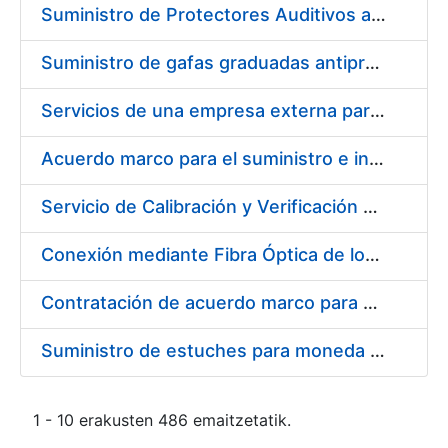
Suministro de Protectores Auditivos a medida para las personas trabajadoras de los Centros de Trabajo de Madrid y Burgos
Suministro de gafas graduadas antiproyecciones para los trabajadores de la FNMT-RCM en los centros de trabajo de Madrid y Burgos
Servicios de una empresa externa para el asesoramiento y resolución de los recursos de alzada que se presentan relacionados con procesos de selección para la FNMT-RCM
Acuerdo marco para el suministro e instalación de persianas, estores y otros complementos
Servicio de Calibración y Verificación Externa de los Equipos de Medición del Servicio de Prevención de la FNMT-RCM
Conexión mediante Fibra Óptica de los Centros de Proceso de Datos (CPDs) de las sedes de la FNMT-RCM de Burgos y Madrid
Contratación de acuerdo marco para el Suministro de Material de Electricidad para la Fábrica Nacional de Moneda y Timbre-Real Casa de la Moneda en su centro de trabajo de Burgos
Suministro de estuches para moneda de 30 €
1 - 10 erakusten 486 emaitzetatik.