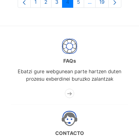
1
2
3
4
5
...
19
Orrialdea
Orrialdea
Orrialdea
Orrialdea
Orrialdea
Intermediate Pages U
Orrialdea
FAQs
Ebatzi gure webgunean parte hartzen duten
prozesu exberdinei buruzko zalantzak
CONTACTO