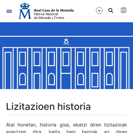
Nabigazioa
Erakutsi/Ezkutatu
Erakutsi/Ezkutatu
Erakutsi/Ezkutatu
Erakutsi/Ezkutatu
Erakutsi/Ezkutatu
Lizitazioen historia
Erakutsi/Ezkutatu
Atal honetan, historia gisa, ebatzi diren lizitazioak
agertzen dira, baita hain berriak ez diren