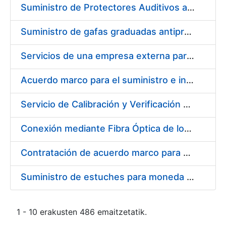
Suministro de Protectores Auditivos a medida para las personas trabajadoras de los Centros de Trabajo de Madrid y Burgos
Suministro de gafas graduadas antiproyecciones para los trabajadores de la FNMT-RCM en los centros de trabajo de Madrid y Burgos
Servicios de una empresa externa para el asesoramiento y resolución de los recursos de alzada que se presentan relacionados con procesos de selección para la FNMT-RCM
Acuerdo marco para el suministro e instalación de persianas, estores y otros complementos
Servicio de Calibración y Verificación Externa de los Equipos de Medición del Servicio de Prevención de la FNMT-RCM
Conexión mediante Fibra Óptica de los Centros de Proceso de Datos (CPDs) de las sedes de la FNMT-RCM de Burgos y Madrid
Contratación de acuerdo marco para el Suministro de Material de Electricidad para la Fábrica Nacional de Moneda y Timbre-Real Casa de la Moneda en su centro de trabajo de Burgos
Suministro de estuches para moneda de 30 €
1 - 10 erakusten 486 emaitzetatik.