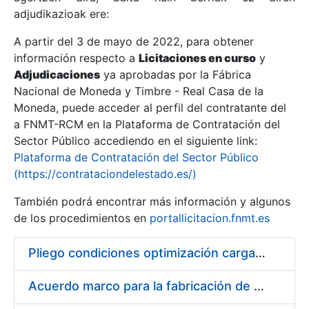
adjudikazioak ere:
A partir del 3 de mayo de 2022, para obtener
Erakutsi/Ezkutatu
información respecto a
Licitaciones en curso
y
Erakutsi/Ezkutatu
Adjudicaciones
ya aprobadas por la Fábrica
Nacional de Moneda y Timbre - Real Casa de la
Erakutsi/Ezkutatu
Moneda, puede acceder al perfil del contratante del
a FNMT-RCM en la Plataforma de Contratación del
Sector Público accediendo en el siguiente link:
Plataforma de Contratación del Sector Público
(https://contrataciondelestado.es/)
También podrá encontrar más información y algunos
de los procedimientos en
portallicitacion.fnmt.es
Pliego condiciones optimización cargas compras firmado
Erakutsi/Ezkutatu
Acuerdo marco para la fabricación de piezas