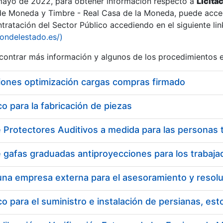
 mayo de 2022, para obtener información respecto a
Licita
de Moneda y Timbre - Real Casa de la Moneda, puede acced
ratación del Sector Público accediendo en el siguiente lin
tu
iondelestado.es/)
tu
ontrar más información y algunos de los procedimientos 
atu
iones optimización cargas compras firmado
 para la fabricación de piezas
tatu
 para el suministro e instalación de persianas, es