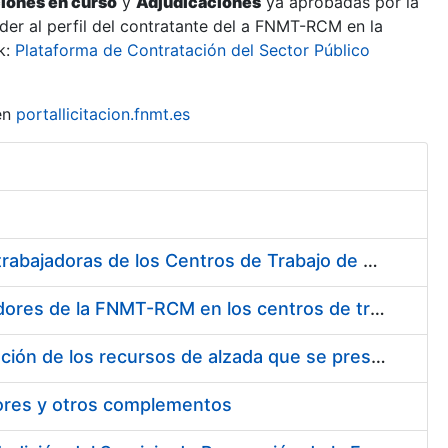
ciones en curso
y
Adjudicaciones
ya aprobadas por la
er al perfil del contratante del a FNMT-RCM en la
k:
Plataforma de Contratación del Sector Público
en
portallicitacion.fnmt.es
Suministro de Protectores Auditivos a medida para las personas trabajadoras de los Centros de Trabajo de Madrid y Burgos
Suministro de gafas graduadas antiproyecciones para los trabajadores de la FNMT-RCM en los centros de trabajo de Madrid y Burgos
Servicios de una empresa externa para el asesoramiento y resolución de los recursos de alzada que se presentan relacionados con procesos de selección para la FNMT-RCM
tores y otros complementos