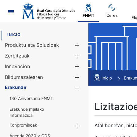
Nabigazioa
FNMT
Ceres
El
INICIO
Produktu eta Soluzioak
Erakutsi/Ezku
Zerbitzuak
Erakutsi/Ezku
Innovación
Erakutsi/Ezku
Bildumazalearen
Erakutsi/Ezku
Inicio
Eraku
Erakunde
Erakutsi/Ezku
130 Aniversario FNMT
Lizitazio
Erakunde mailako
Informazioa
Atal honetan, histo
Konpromisoak
Erakutsi/Ezkuta
Agenda 2030 y ODS