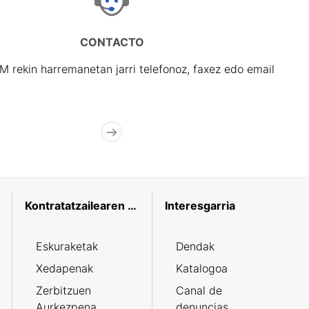
CONTACTO
rekin harremanetan jarri telefonoz, faxez edo email
Kontratatzailearen profila
Interesgarria
Eskuraketak
Dendak
Xedapenak
Katalogoa
Zerbitzuen
Canal de
Aurkezpena
denuncias