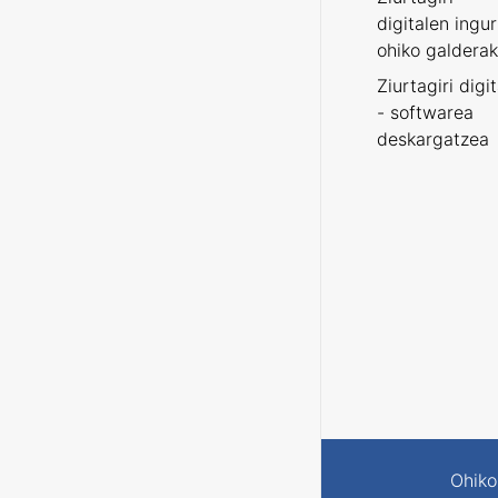
digitalen ingu
ohiko galderak
Ziurtagiri digi
- softwarea
deskargatzea
Ohiko