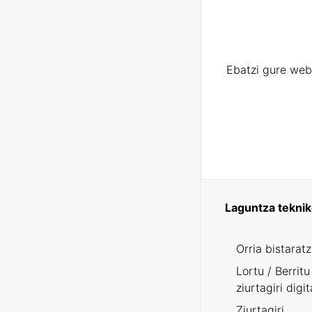
Ebatzi gure web
Laguntza tekni
Orria bistarat
Lortu / Berritu
ziurtagiri digit
Ziurtagiri