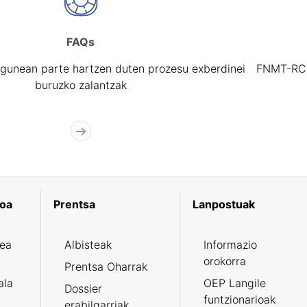
FAQs
gunean parte hartzen duten prozesu exberdinei
FNMT-RCM 
buruzko zalantzak
koa
Prentsa
Lanpostuak
zea
Albisteak
Informazio
orokorra
Prentsa Oharrak
ala
OEP Langile
Dossier
funtzionarioak
erabilgarriak