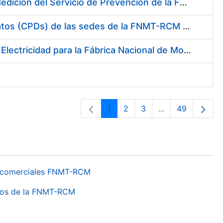
Servicio de Calibración y Verificación Externa de los Equipos de Medición del Servicio de Prevención de la FNMT-RCM
Conexión mediante Fibra Óptica de los Centros de Proceso de Datos (CPDs) de las sedes de la FNMT-RCM de Burgos y Madrid
Contratación de acuerdo marco para el Suministro de Material de Electricidad para la Fábrica Nacional de Moneda y Timbre-Real Casa de la Moneda en su centro de trabajo de Burgos
1
2
3
...
49
Orrialdea
Orrialdea
Orrialdea
Intermediate Pa
Orrialdea
os comerciales FNMT-RCM
ntros de la FNMT-RCM