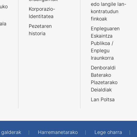
edo langile lan-
ruko
Korporazio-
kontratudun
Identitatea
finkoak
tala
Pezetaren
Enpleguaren
historia
Eskaintza
Publikoa /
Enplegu
Iraunkorra
Denboraldi
Baterako
Plazetarako
Deialdiak
Lan Poltsa
 galderak
Harremanetarako
Lege oharra