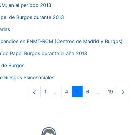
CM, en el período 2013
papel de Burgos durante 2013
arias
 incendios en FNMT-RCM (Centros de Madrid y Burgos)
ca de Papel Burgos durante el año 2013
l de Burgos
e Riesgos Psicosociales
1
...
4
5
6
...
19
Orrialdea
Intermediate Pages Use TAB to nav
Orrialdea
Orrialdea
Orrialdea
Intermediate Pa
Orrialdea