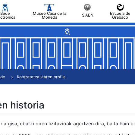
Sede
Museo Casa de la
Escuela de
SIAEN
ectrónica
Moneda
Grabado
tatu
tatu
tatu
tatu
nde
Kontratatzailearen profila
tatu
en historia
ria gisa, ebatzi diren lizitazioak agertzen dira, baita hain 
tu