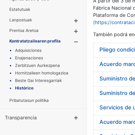
A partir del 3 de
Fábrica Nacional 
Estatutuak
Plataforma de Cont
Lanpostuak
Erakutsi/Ezkuta
(https://contratac
Prentsa Aretoa
Erakutsi/Ezkuta
También podrá enc
Kontratatzailearen profila
Erakutsi/Ezkut
Pliego condic
Adquisiciones
Enajenaciones
Acuerdo marco
Zerbitzuen Aurkezpena
Hornitzaileen homologazioa
Beste Gai Interesgarriak
Histórico
Pribatutasun politika
Transparencia
Erakutsi/Ezku
Acuerdo marco