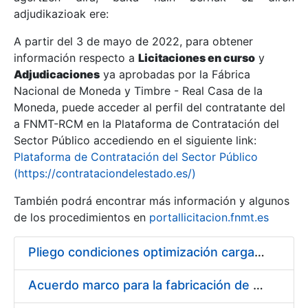
adjudikazioak ere:
A partir del 3 de mayo de 2022, para obtener
Erakutsi/Ezkutatu
información respecto a
Licitaciones en curso
y
Erakutsi/Ezkutatu
Adjudicaciones
ya aprobadas por la Fábrica
Nacional de Moneda y Timbre - Real Casa de la
Erakutsi/Ezkutatu
Moneda, puede acceder al perfil del contratante del
a FNMT-RCM en la Plataforma de Contratación del
Sector Público accediendo en el siguiente link:
Plataforma de Contratación del Sector Público
(https://contrataciondelestado.es/)
También podrá encontrar más información y algunos
de los procedimientos en
portallicitacion.fnmt.es
Pliego condiciones optimización cargas compras firmado
Erakutsi/Ezkutatu
Acuerdo marco para la fabricación de piezas