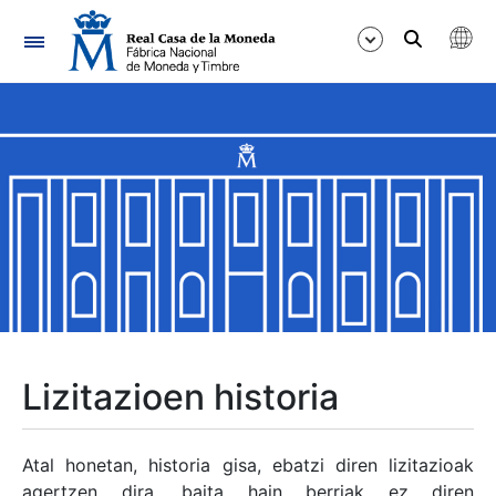
Nabigazioa
Erakutsi/Ezkutatu
Erakutsi/Ezkutatu
Erakutsi/Ezkutatu
Erakutsi/Ezkutatu
Erakutsi/Ezkutatu
Lizitazioen historia
Erakutsi/Ezkutatu
Atal honetan, historia gisa, ebatzi diren lizitazioak
agertzen dira, baita hain berriak ez diren