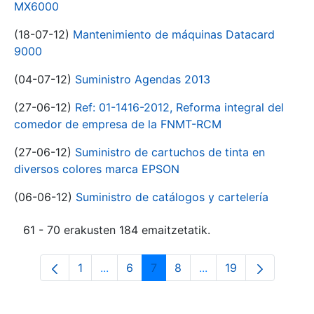
MX6000
(18-07-12)
Mantenimiento de máquinas Datacard
9000
(04-07-12)
Suministro Agendas 2013
(27-06-12)
Ref: 01-1416-2012, Reforma integral del
comedor de empresa de la FNMT-RCM
(27-06-12)
Suministro de cartuchos de tinta en
diversos colores marca EPSON
(06-06-12)
Suministro de catálogos y cartelería
61 - 70 erakusten 184 emaitzetatik.
1
...
6
7
8
...
19
Orrialdea
Intermediate Pages Use TAB to navigat
Orrialdea
Orrialdea
Orrialdea
Intermediate Pages U
Orrialdea