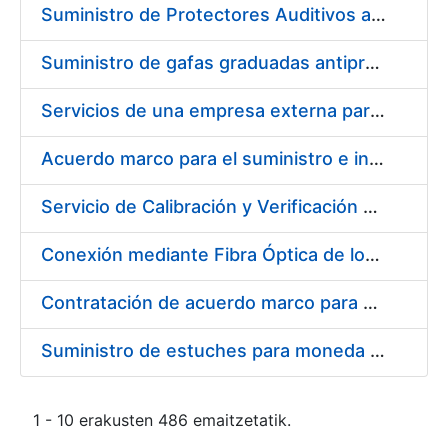
Suministro de Protectores Auditivos a medida para las personas trabajadoras de los Centros de Trabajo de Madrid y Burgos
Suministro de gafas graduadas antiproyecciones para los trabajadores de la FNMT-RCM en los centros de trabajo de Madrid y Burgos
Servicios de una empresa externa para el asesoramiento y resolución de los recursos de alzada que se presentan relacionados con procesos de selección para la FNMT-RCM
Acuerdo marco para el suministro e instalación de persianas, estores y otros complementos
Servicio de Calibración y Verificación Externa de los Equipos de Medición del Servicio de Prevención de la FNMT-RCM
Conexión mediante Fibra Óptica de los Centros de Proceso de Datos (CPDs) de las sedes de la FNMT-RCM de Burgos y Madrid
Contratación de acuerdo marco para el Suministro de Material de Electricidad para la Fábrica Nacional de Moneda y Timbre-Real Casa de la Moneda en su centro de trabajo de Burgos
Suministro de estuches para moneda de 30 €
1 - 10 erakusten 486 emaitzetatik.