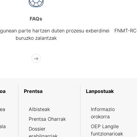
FAQs
gunean parte hartzen duten prozesu exberdinei
FNMT-RCM 
buruzko zalantzak
koa
Prentsa
Lanpostuak
zea
Albisteak
Informazio
orokorra
Prentsa Oharrak
ala
OEP Langile
Dossier
funtzionarioak
erabilgarriak