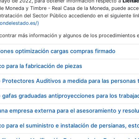
 mayo de 2022, para obtener información respecto a
Licita
de Moneda y Timbre - Real Casa de la Moneda, puede acced
ratación del Sector Público accediendo en el siguiente lin
tu
iondelestado.es/)
tu
ontrar más información y algunos de los procedimientos 
atu
iones optimización cargas compras firmado
 para la fabricación de piezas
tatu
 para el suministro e instalación de persianas, es