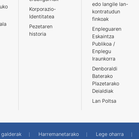
edo langile lan-
ruko
Korporazio-
kontratudun
Identitatea
finkoak
tala
Pezetaren
Enpleguaren
historia
Eskaintza
Publikoa /
Enplegu
Iraunkorra
Denboraldi
Baterako
Plazetarako
Deialdiak
Lan Poltsa
 galderak
Harremanetarako
Lege oharra