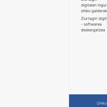
digitalen ingu
ohiko galderak
Ziurtagiri digi
- softwarea
deskargatzea
Ohiko