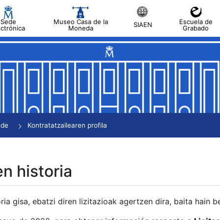
Sede
Museo Casa de la
Escuela de
SIAEN
ectrónica
Moneda
Grabado
tatu
tatu
tatu
tatu
nde
Kontratatzailearen profila
tatu
en historia
ria gisa, ebatzi diren lizitazioak agertzen dira, baita hain 
tu