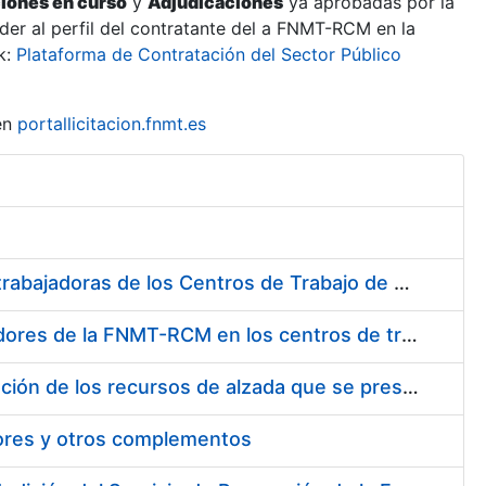
ciones en curso
y
Adjudicaciones
ya aprobadas por la
er al perfil del contratante del a FNMT-RCM en la
k:
Plataforma de Contratación del Sector Público
en
portallicitacion.fnmt.es
Suministro de Protectores Auditivos a medida para las personas trabajadoras de los Centros de Trabajo de Madrid y Burgos
Suministro de gafas graduadas antiproyecciones para los trabajadores de la FNMT-RCM en los centros de trabajo de Madrid y Burgos
Servicios de una empresa externa para el asesoramiento y resolución de los recursos de alzada que se presentan relacionados con procesos de selección para la FNMT-RCM
tores y otros complementos