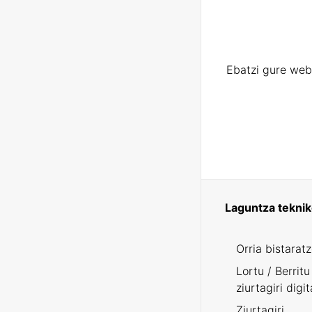
Ebatzi gure web
Laguntza tekni
Orria bistarat
Lortu / Berritu
ziurtagiri digit
Ziurtagiri