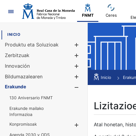
Nabigazioa
FNMT
Ceres
El
INICIO
Produktu eta Soluzioak
Erakutsi/Ezku
Zerbitzuak
Erakutsi/Ezku
Innovación
Erakutsi/Ezku
Bildumazalearen
Erakutsi/Ezku
Inicio
Eraku
Erakunde
Erakutsi/Ezku
130 Aniversario FNMT
Lizitazio
Erakunde mailako
Informazioa
Atal honetan, histo
Konpromisoak
Erakutsi/Ezkuta
Agenda 2030 y ODS