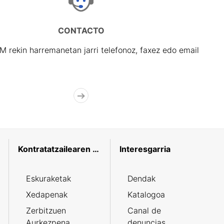
CONTACTO
rekin harremanetan jarri telefonoz, faxez edo email
Kontratatzailearen profila
Interesgarria
Eskuraketak
Dendak
Xedapenak
Katalogoa
Zerbitzuen
Canal de
Aurkezpena
denuncias